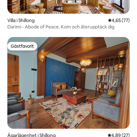
Villa i Shillong
4,65 av 5 i g
4,65 (77)
Darimi - Abode of Peace. Kom och återupptäck dig
Gästfavorit
Gästfavorit
Ägarlägenhet i Shillong
4,89 av 5 i g
4,89 (27)