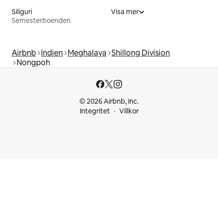
Siliguri
Visa mer
Semesterboenden
Airbnb
Indien
Meghalaya
Shillong Division
Nongpoh
© 2026 Airbnb, Inc.
Integritet
Villkor