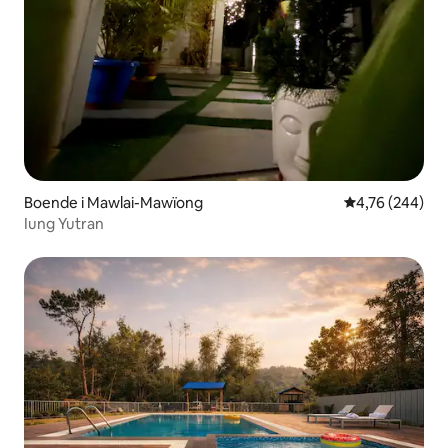
Boende i Mawlai-Mawïong
4,76 av 5 i ge
4,76 (244)
Iung Yutran