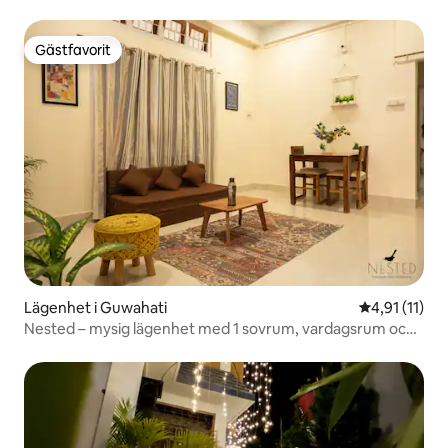
Gästfavorit
Gästfavorit
Lägenhet i Guwahati
4,91 av 5 i 
4,91 (11)
Nested – mysig lägenhet med 1 sovrum, vardagsrum och
kök