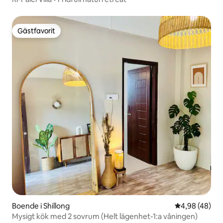
Gästfavorit
Gästfavorit
Boende i Shillong
4,98 av 5 i g
4,98 (48)
Mysigt kök med 2 sovrum (Helt lägenhet-1:a våningen)