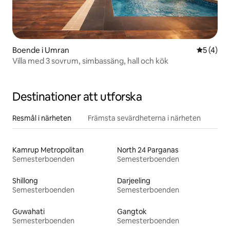
Boende i Umran
5 av 5 i 
5 (4)
Villa med 3 sovrum, simbassäng, hall och kök
Destinationer att utforska
Resmål i närheten
Främsta sevärdheterna i närheten
Kamrup Metropolitan
North 24 Parganas
Semesterboenden
Semesterboenden
Shillong
Darjeeling
Semesterboenden
Semesterboenden
Guwahati
Gangtok
Semesterboenden
Semesterboenden