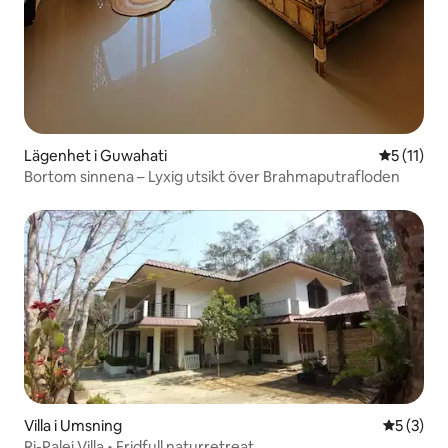
Lägenhet i Guwahati
5 av 5 i 
5 (11)
Bortom sinnena – Lyxig utsikt över Brahmaputrafloden
Villa i Umsning
5 av 5 i 
5 (3)
Ri-Palei Villa • Fridfull naturretreat