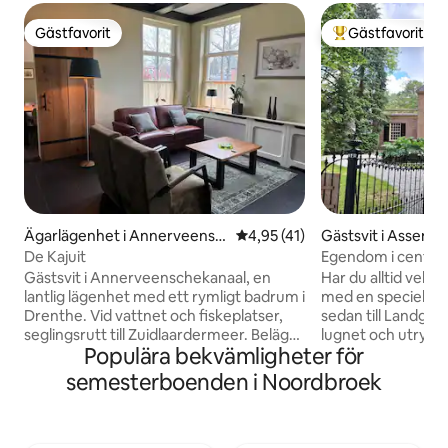
Gästfavorit
Gästfavorit
Gästfavorit
Populär gästfavor
Ägarlägenhet i Annerveensc
4,95 av 5 i genomsnittligt be
4,95 (41)
Gästsvit i Assen
hekanaal
De Kajuit
Egendom i centru
Gästsvit i Annerveenschekanaal, en
Har du alltid vela
lantlig lägenhet med ett rymligt badrum i
med en speciell fa
Drenthe. Vid vattnet och fiskeplatser,
sedan till Landgo
seglingsrutt till Zuidlaardermeer. Beläget
lugnet och utrymm
Populära bekvämligheter för
nära Zuidlaren (8,1 km), ett underbart
då, i en modern mi
ställe för avkoppling och vila. Assen
överfördes denna
semesterboenden i Noordbroek
18 km, Groningen 22 km (där du kan
sekelgammal familje
njuta av fantastisk shopping).
Drenths-landskapet
Användning av en roddbåt och en kanot.
bevara egendomen 