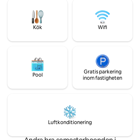
En grill kan också användas. Och mot en
delvis omvandla det
avgift finns även elcyklar/motorbåtar
stämningsfullt B&
tillgängliga, med vackra cykelvägar. Med
mysiga värdinnan
trevliga nöjesparker i närheten
och gör din viste
möjligt.
Kök
Wifi
Gratis parkering
Pool
inom fastigheten
Luftkonditionering