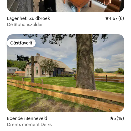
Lägenhet i Zuidbroek
4,67 av 5 i 
4,67 (6)
De Stationszolder
Gästfavorit
Gästfavorit
Boende i Benneveld
5 av 5 i g
5 (19)
Drents moment De Es