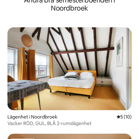
Andra bra semesterboenden i
Noordbroek
Lägenhet i Noordbroek
5 av 5 i g
5 (10)
Vacker RÖD, GUL, BLÅ 2-rumslägenhet