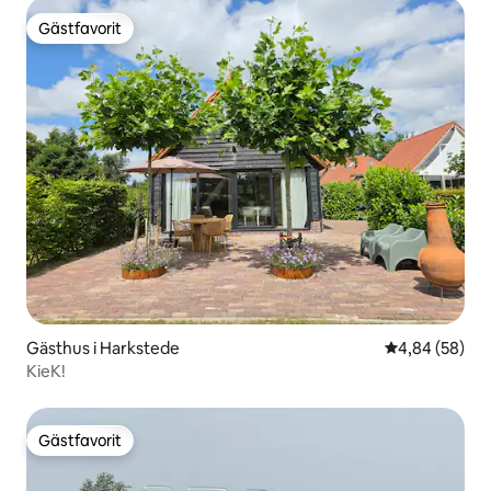
Gästfavorit
Gästfavorit
Gästhus i Harkstede
4,84 av 5 i g
4,84 (58)
KieK!
Gästfavorit
Gästfavorit