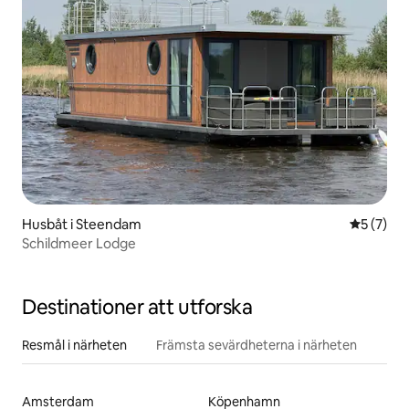
Husbåt i Steendam
5 av 5 i 
5 (7)
Schildmeer Lodge
Destinationer att utforska
Resmål i närheten
Främsta sevärdheterna i närheten
Amsterdam
Köpenhamn