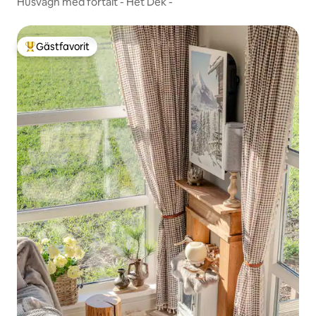
Husvagn med förtält - Het Dek -
Gästfavorit
Populär gästfavorit