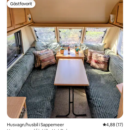
Gästfavorit
Gästfavorit
Husvagn/husbil i Sappemeer
4,88 av 5 i g
4,88 (17)