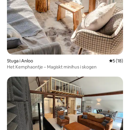
Stuga i Anloo
5 av 5 i g
5 (18)
Het Kemphaontje – Magiskt minihus i skogen