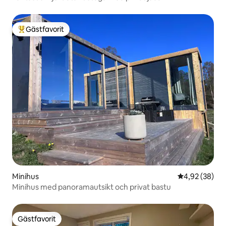
Gästfavorit
Populär gästfavorit
Minihus
4,92 av 5 i g
4,92 (38)
Minihus med panoramautsikt och privat bastu
Gästfavorit
Gästfavorit