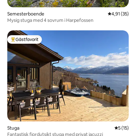
Semesterboende
4,91 av 5 i g
4,91 (35)
Mysig stuga med 4 sovrum i Harpefossen
Gästfavorit
Populär gästfavorit
Stuga
5 av 5 i g
5 (15)
Fantastisk fjordutsikt stuga med privat jacuzzi