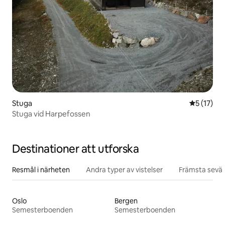
Stuga
5 av 5 i g
5 (17)
Stuga vid Harpefossen
Destinationer att utforska
Resmål i närheten
Andra typer av vistelser
Främsta sevär
Oslo
Bergen
Semesterboenden
Semesterboenden