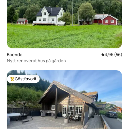
Boende
4,96 av 5 i g
4,96 (56)
Nytt renoverat hus på gården
Gästfavorit
Populär gästfavorit