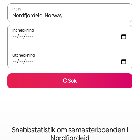
Plats
När resultaten är tillgängliga kan du navigera med upp- och ned
Incheckning
Utcheckning
Sök
Snabbstatistik om semesterboenden i
Nordfjordeid