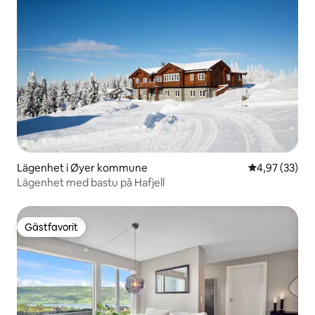
Lägenhet i Øyer kommune
4,97 av 5 i g
4,97 (33)
Lägenhet med bastu på Hafjell
Gästfavorit
Gästfavorit