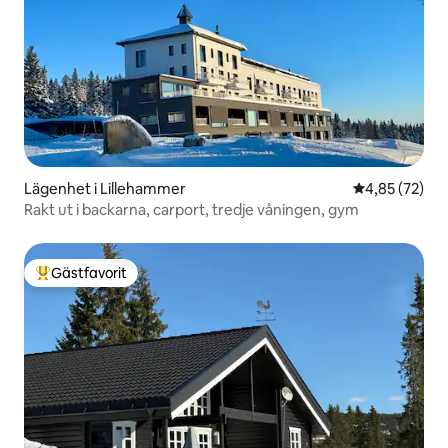
Lägenhet i Lillehammer
4,85 av 5 i g
4,85 (72)
Rakt ut i backarna, carport, tredje våningen, gym
Gästfavorit
Populär gästfavorit