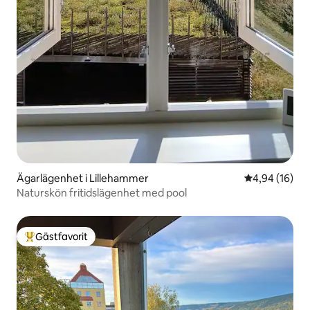
Ägarlägenhet i Lillehammer
4,94 av 5 i g
4,94 (16)
Naturskön fritidslägenhet med pool
Gästfavorit
Populär gästfavorit