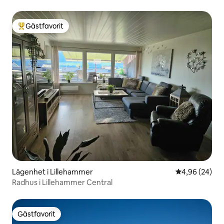
Gästfavorit
Populär gästfavorit
Lägenhet i Lillehammer
4,96 av 5 i g
4,96 (24)
Radhus i Lillehammer Central
Gästfavorit
Gästfavorit