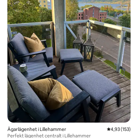
Ägarlägenhet i Lillehammer
4,93 av 5 i ge
4,93 (153)
Perfekt lägenhet centralt i Lillehammer