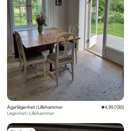
Ägarlägenhet i Lillehammer
4,95 av 5 i ge
4,95 (130)
Lägenhet i Lillehammer