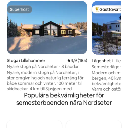
Superhost
Gästfavorit
Superhost
Populär gästfavor
Stuga i Lillehammer
4,9 av 5 i genomsnittligt bet
4,9 (185)
Lägenhet i Lilleh
Nyare stuga på Nordseter - 8 bäddar
Semesterlägenhet 
cykling, vandring!
Nyare, modern stuga på Nordseter, i
Modern och mysig
stor omgivning och naturlig terräng för
bergen, 40 kvm, u
både sommar och vinter. 100 meter till
bekvämligheter för
skidbackar. 4 km till Sjusjøen med
Varm och ostörd u
Populära bekvämligheter för
livsmedelsbutik och 13 km till
och fri utsikt, bott
Lillehammer Trasig körbana hela vägen.
gym och bastu i byg
semesterboenden nära Nordseter
Stugan har stor entré, badrum,
kommer du att ha 
vardagsrum med TV, WIFI, långbord
sommar som vinte
med plats för ca 10 personer. Mysig
en mil av välskött
utsikt från vardagsrum/matsal. Sovrum 1
markerade vandri
har en dubbelsäng (180 cm), sovrum 2
sommaren. Utmärk