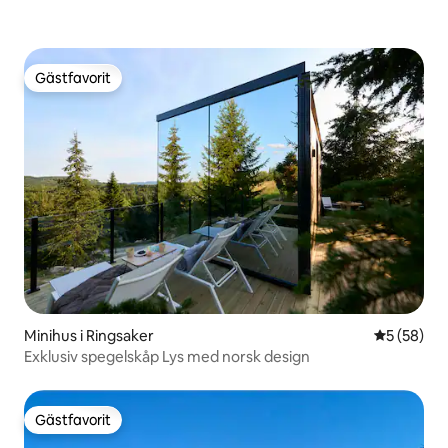
Gästfavorit
Gästfavorit
Minihus i Ringsaker
5 av 5 i g
5 (58)
Exklusiv spegelskåp Lys med norsk design
Gästfavorit
Gästfavorit