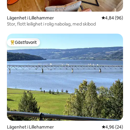
Lägenhet i Lillehammer
4,84 av 5 i g
4,84 (96)
Stor, flott leilighet i rolig nabolag, med skibod
Gästfavorit
Populär gästfavorit
Lägenhet i Lillehammer
4,96 av 5 i g
4,96 (24)