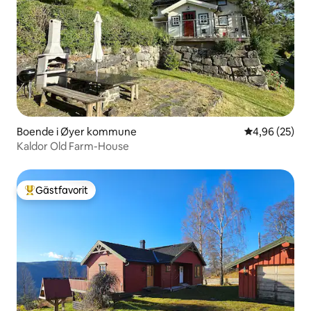
Boende i Øyer kommune
4,96 av 5 i g
4,96 (25)
Kaldor Old Farm-House
Gästfavorit
Populär gästfavorit