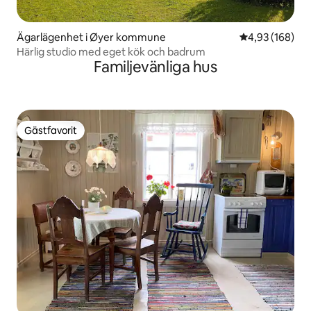
Ägarlägenhet i Øyer kommune
4,93 av 5 i ge
4,93 (168)
Härlig studio med eget kök och badrum
Familjevänliga hus
Gästfavorit
Gästfavorit