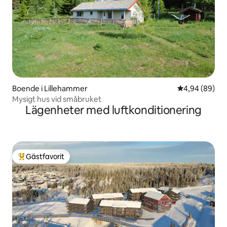
Boende i Lillehammer
4,94 av 5 i g
4,94 (89)
Mysigt hus vid småbruket
Lägenheter med luftkonditionering
Gästfavorit
Populär gästfavorit