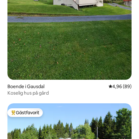
Boende i Gausdal
4,96 av 5 i g
4,96 (89)
Koselig hus på gård
Gästfavorit
Populär gästfavorit