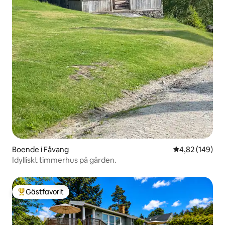
Boende i Fåvang
4,82 av 5 i ge
4,82 (149)
Idylliskt timmerhus på gården.
Gästfavorit
Populär gästfavorit