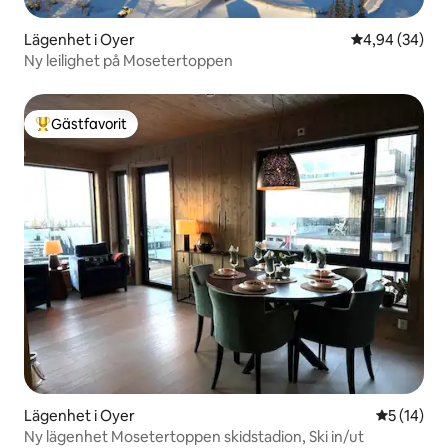
Lägenhet i Oyer
4,94 av 5 i g
4,94 (34)
Ny leilighet på Mosetertoppen
Gästfavorit
Populär gästfavorit
Lägenhet i Oyer
5 av 5 i g
5 (14)
Ny lägenhet Mosetertoppen skidstadion, Ski in/ut