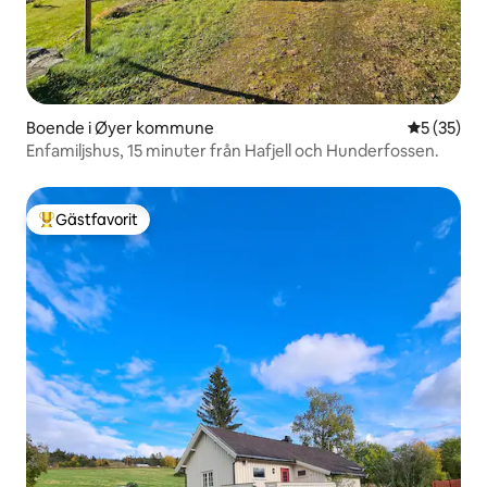
Boende i Øyer kommune
5 av 5 i g
5 (35)
Enfamiljshus, 15 minuter från Hafjell och Hunderfossen.
Gästfavorit
Populär gästfavorit