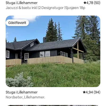
Stuga i Lillehammer
4,78 av 5 i g
4,78 (50)
Jacuzzi & bastu inkl |2 Designstugor |Sjusjøen 18p
Gästfavorit
Gästfavorit
Stuga i Lillehammer
4,94 av 5 i g
4,94 (94)
Nordseter, Lillehammer.