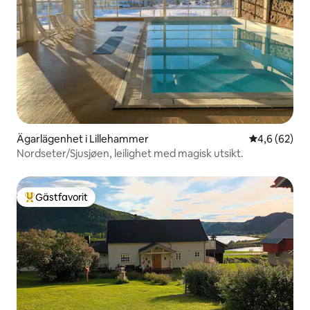
Ägarlägenhet i Lillehammer
4,6 av 5 i g
4,6 (62)
Nordseter/Sjusjøen, leilighet med magisk utsikt.
Gästfavorit
Populär gästfavorit