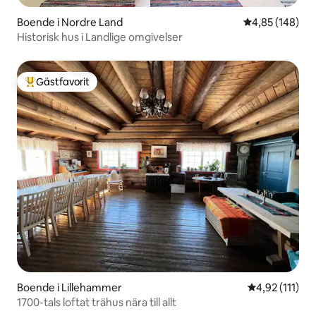
Boende i Nordre Land
4,85 av 5 i ge
4,85 (148)
Historisk hus i Landlige omgivelser
Gästfavorit
Populär gästfavorit
Boende i Lillehammer
4,92 av 5 i g
4,92 (111)
1700-tals loftat trähus nära till allt