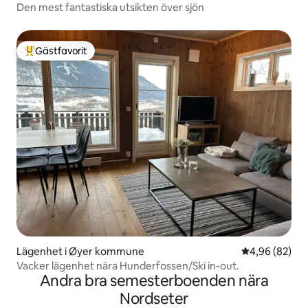
Den mest fantastiska utsikten över sjön
Gästfavorit
Populär gästfavorit
Lägenhet i Øyer kommune
4,96 av 5 i g
4,96 (82)
Vacker lägenhet nära Hunderfossen/Ski in-out.
Andra bra semesterboenden nära
Nordseter