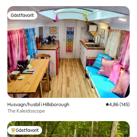
Gästfavorit
Gästfavorit
Husvagn/husbil i Hillsborough
4,86 av 5 i ge
4,86 (145)
The Kaleidoscope
Gästfavorit
Populär gästfavorit