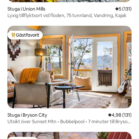
Stuga i Union Mills
5 av 5 i g
5 (131)
Lyxig tillflyktsort vid floden, 75 tunnland, Vandring, Kajak
Gästfavorit
Populär gästfavorit
Stuga i Bryson City
4,98 av 5 i ge
4,98 (131)
Utsikt över Sunset Mtn • Bubbelpool • 7 minuter till Bryson
City