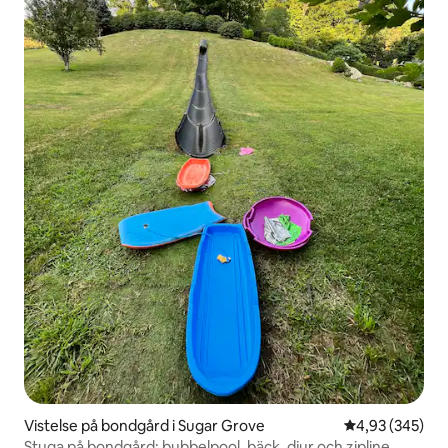
Vistelse på bondgård i Sugar Grove
4,93 av 5 i ge
4,93 (345)
Stuga på bondgård: bubbelpool, bäck, djur och zipline