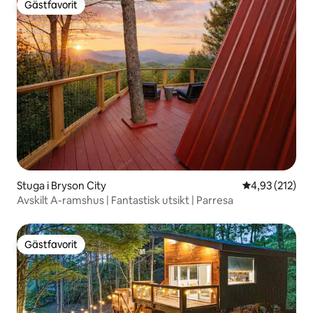
Gästfavorit
Gästfavorit
Stuga i Bryson City
4,93 av 5 i ge
4,93 (212)
Avskilt A-ramshus | Fantastisk utsikt | Parresa
Gästfavorit
Gästfavorit