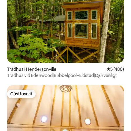
Trädhus i Hendersonville
5 av 5 i ge
5 (480)
Trädhus vid Edenwood|Bubbelpool+Eldstad|Djurvänligt
Gästfavorit
Gästfavorit