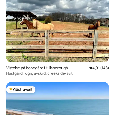
Vistelse på bondgård i Hillsborough
4,91 av 5 i ge
4,91 (143)
Hästgård, lugn, avskild, creekside-svit
Gästfavorit
Populär gästfavorit