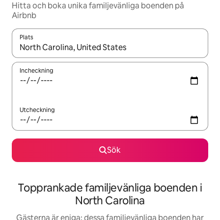
Hitta och boka unika familjevänliga boenden på
Airbnb
Plats
När resultaten är tillgängliga kan du navigera med upp- och ned
Incheckning
Utcheckning
Sök
Topprankade familjevänliga boenden i
North Carolina
Gästerna är eniga: dessa familjevänliga boenden har