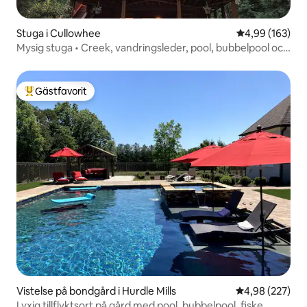
Stuga i Cullowhee
4,99 av 5 i ge
4,99 (163)
Mysig stuga • Creek, vandringsleder, pool, bubbelpool och
gym
Gästfavorit
Populär gästfavorit
Vistelse på bondgård i Hurdle Mills
4,98 av 5 i ge
4,98 (227)
Lyxig tillflyktsort på gård med pool, bubbelpool, fiske