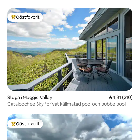
Gästfavorit
Populär gästfavorit
Stuga i Maggie Valley
4,91 av 5 i ge
4,91 (210)
Cataloochee Sky *privat källmatad pool och bubbelpool
Gästfavorit
Populär gästfavorit