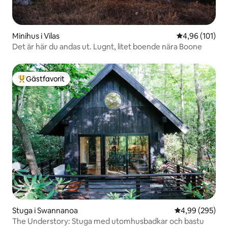
Minihus i Vilas
4,96 av 5 i ge
4,96 (101)
Det är här du andas ut. Lugnt, litet boende nära Boone
Gästfavorit
Populär gästfavorit
Stuga i Swannanoa
4,99 av 5 i ge
4,99 (295)
The Understory: Stuga med utomhusbadkar och bastu