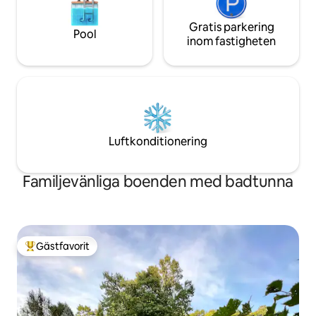
Gratis parkering
Pool
inom fastigheten
Luftkonditionering
Familjevänliga boenden med badtunna
Gästfavorit
Populär gästfavorit