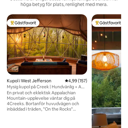
höga betyg för plats, renlighet med mera.
Gästfavorit
Gästfavorit
Populär gästfavorit
Populär gästfavor
Kupol i West Jefferson
4,99 av 5 i genomsnittligt bet
4,99 (157)
Mysig kupol på Creek | Hundvänlig + AC
+ King BR
En privat och eklektisk Appalachian
Mountain-upplevelse väntar dig på
4Creeks. Bortanför huvudvägen och
inbäddad i träden, "On the Rocks"
geodome är en lyxig "glamping"
upplevelse! Denna geodesiska kupol har
allt – fullt utrustat kök, fullt badrum,