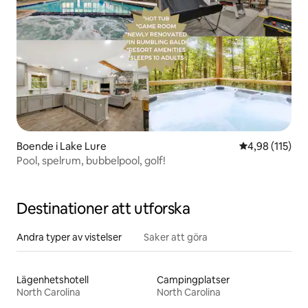
Boende i Lake Lure
4,98 av 5 i ge
4,98 (115)
Pool, spelrum, bubbelpool, golf!
Destinationer att utforska
Andra typer av vistelser
Saker att göra
Lägenhetshotell
Campingplatser
North Carolina
North Carolina