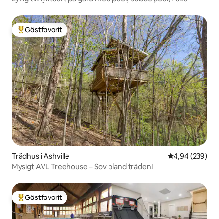
Gästfavorit
Populär gästfavorit
Trädhus i Ashville
4,94 av 5 i ge
4,94 (239)
Mysigt AVL Treehouse – Sov bland träden!
Gästfavorit
Populär gästfavorit