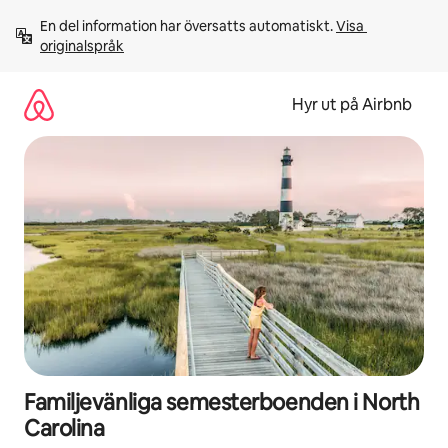
Hoppa
En del information har översatts automatiskt. 
Visa 
till
originalspråk
innehåll
Hyr ut på Airbnb
Familjevänliga semesterboenden i North
Carolina