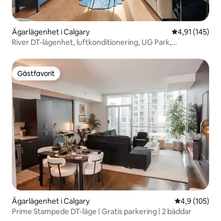
Ägarlägenhet i Calgary
4,91 av 5 i ge
4,91 (145)
River DT-lägenhet, luftkonditionering, UG Park,
Saddledome och Stampede
Gästfavorit
Gästfavorit
Ägarlägenhet i Calgary
4,9 av 5 i ge
4,9 (105)
Prime Stampede DT-läge | Gratis parkering | 2 bäddar