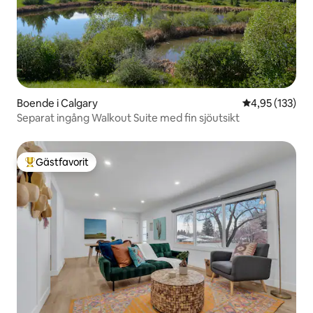
Boende i Calgary
4,95 av 5 i ge
4,95 (133)
Separat ingång Walkout Suite med fin sjöutsikt
Gästfavorit
Populär gästfavorit