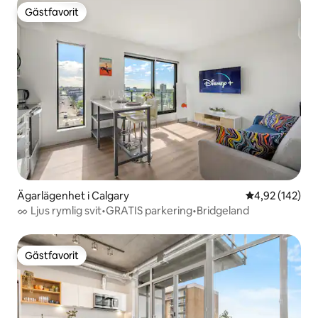
Gästfavorit
Gästfavorit
Ägarlägenhet i Calgary
4,92 av 5 i ge
4,92 (142)
ᨖ Ljus rymlig svit•GRATIS parkering•Bridgeland
Gästfavorit
Gästfavorit