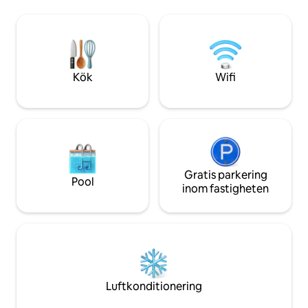
gården. Husdjur är 
12 km till Mount Royal University, 12 km
kommer att hälsa
till kasinot, 13 km till kulturarvsparken, 15
känna dig utvilad o
km till Calgary Zoo, 8 km till WinSport, 25
Kaffeälskare gläds
km till flygplatsen, 100 km till Banff Park.
fransk press eller
Gratis upptäcktspass.
mark och kapslar fö
Kök
Wifi
komma igång. Snabb
Gratis parkering
Pool
inom fastigheten
Luftkonditionering