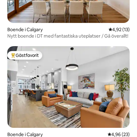
Boende i Calgary
4,92 av 5 i g
4,92 (13)
Nytt boende i DT med fantastiska uteplatser / Gå överallt!
Gästfavorit
Populär gästfavorit
Boende i Calgary
4,96 av 5 i g
4,96 (23)