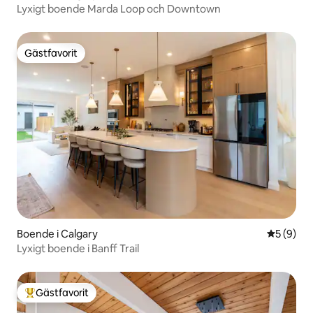
Lyxigt boende Marda Loop och Downtown
Gästfavorit
Gästfavorit
Boende i Calgary
5 av 5 i 
5 (9)
Lyxigt boende i Banff Trail
Gästfavorit
Populär gästfavorit