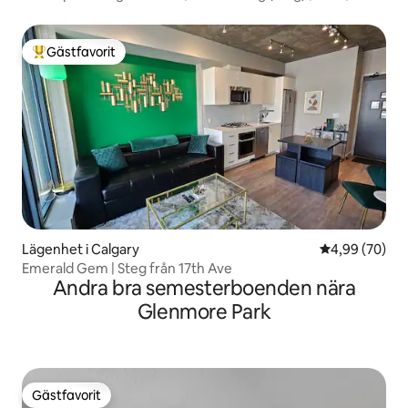
Gästfavorit
Populär gästfavorit
Lägenhet i Calgary
4,99 av 5 i g
4,99 (70)
Emerald Gem | Steg från 17th Ave
Andra bra semesterboenden nära
Glenmore Park
Gästfavorit
Gästfavorit