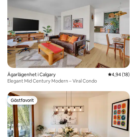
Ägarlägenhet i Calgary
4,94 av 5 i g
4,94 (18)
Elegant Mid Century Modern – Viral Condo
Gästfavorit
Gästfavorit