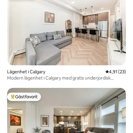
Lägenhet i Calgary
4,91 av 5 i g
4,91 (23)
Modern lägenhet i Calgary med gratis underjordisk
parkering
Gästfavorit
Populär gästfavorit