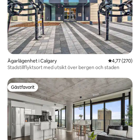
Ägarlägenhet i Calgary
4,77 av 5 i ge
4,77 (270)
Stadstillflyktsort med utsikt över bergen och staden
Gästfavorit
Gästfavorit