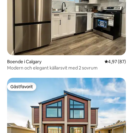
Boende i Calgary
4,97 av 5 i g
4,97 (87)
Modern och elegant källarsvit med 2 sovrum
Gästfavorit
Gästfavorit