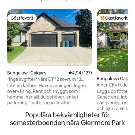
Gästfavorit
Gästfavorit
Gästfavorit
Populär gästfavor
Bungalow i Calgary
4,94 av 5 i genomsnittligt bet
4,94 (127)
Bungalow i Calgar
*Inga avgifter*Nära DT *2 sovrum *3
Inner City Hideawa
sängar+AC+Banff Pass
Inte en källare. Huvudvåningen. Ingen
Lägg upp fötterna i
övervåning. Rent och snyggt, som
Canadiana. Inbädd
hemma, har allt du behöver, enkel
gångvänligt grann
parkering. Tvättstugan är alltid
och djurliv. En lugn 
tillgänglig. Gratis kaffe och te, snacks,
Populära bekvämligheter för
hjärtat av staden! Vila på
gratis wifi, Netflix. Bara 130 meter till
KVALITETSMADRAS
Sobeys stormarknad, spritbutik, kafé, 1,3
semesterboenden nära Glenmore Park
Ät middag och um
km till C-tåg; 9,7 km till centrum, 12 km till
lounger på den pr
Stampede Park, 12 km till universitetet,