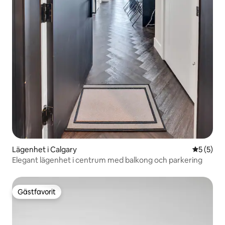
Lägenhet i Calgary
5 av 5 i 
5 (5)
Elegant lägenhet i centrum med balkong och parkering
Gästfavorit
Gästfavorit