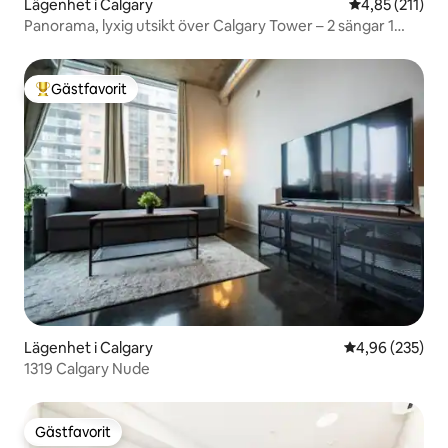
Lägenhet i Calgary
4,85 av 5 i ge
4,85 (211)
Panorama, lyxig utsikt över Calgary Tower – 2 sängar 1
badrum
Gästfavorit
Populär gästfavorit
Lägenhet i Calgary
4,96 av 5 i ge
4,96 (235)
1319 Calgary Nude
Gästfavorit
Gästfavorit