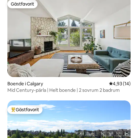
Gästfavorit
Gästfavorit
Boende i Calgary
4,93 av 5 i g
4,93 (14)
Mid Century-pärla | Helt boende | 2 sovrum 2 badrum
Gästfavorit
Populär gästfavorit