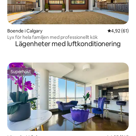
Boende i Calgary
4,92 av 5 i g
4,92 (61)
Lyx för hela familjen med professionellt kök
Lägenheter med luftkonditionering
Superhost
Superhost