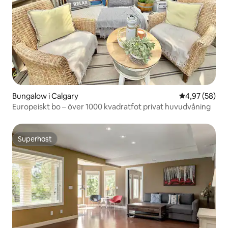
Bungalow i Calgary
4,97 av 5 i g
4,97 (58)
Europeiskt bo – över 1000 kvadratfot privat huvudvåning
Superhost
Superhost