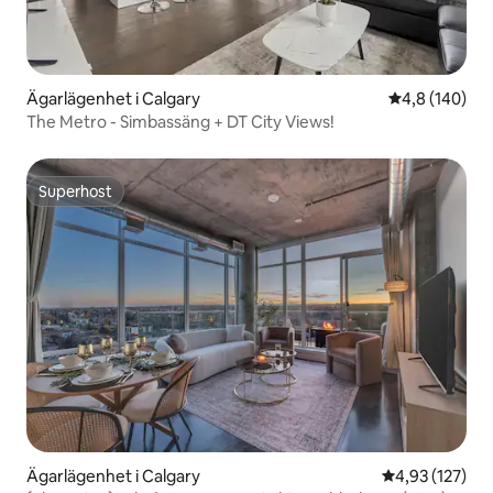
Ägarlägenhet i Calgary
4,8 av 5 i ge
4,8 (140)
The Metro - Simbassäng + DT City Views!
Superhost
Superhost
Ägarlägenhet i Calgary
4,93 av 5 i ge
4,93 (127)