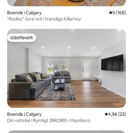
Boende i Calgary
5 av 5 i ge
5 (168)
"Rodeo" övre svit i trendiga Killarney
Gästfavorit
Gästfavorit
Boende i Calgary
4,96 av 5 i g
4,96 (23)
Din vistelse i Rymligt 2BR|2Bth i Haysboro