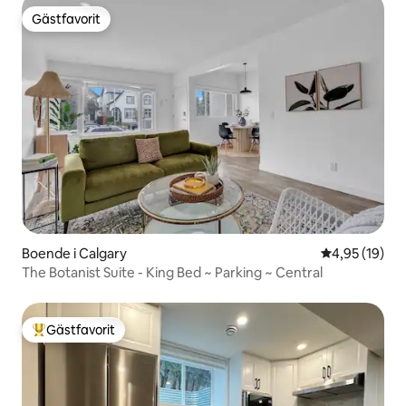
Gästfavorit
Gästfavorit
Boende i Calgary
4,95 av 5 i g
4,95 (19)
The Botanist Suite - King Bed ~ Parking ~ Central
Gästfavorit
Populär gästfavorit