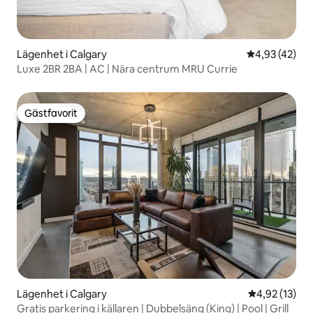
Lägenhet i Calgary
4,93 av 5 i g
4,93 (42)
Luxe 2BR 2BA | AC | Nära centrum MRU Currie
Gästfavorit
Gästfavorit
Lägenhet i Calgary
4,92 av 5 i g
4,92 (13)
Gratis parkering i källaren | Dubbelsäng (King) | Pool | Grill