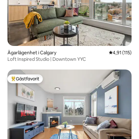
Ägarlägenhet i Calgary
4,91 av 5 i g
4,91 (115)
Loft Inspired Studio | Downtown YYC
Gästfavorit
Populär gästfavorit