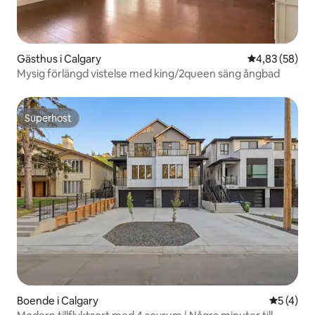
Gästhus i Calgary
4,83 av 5 i g
4,83 (58)
Mysig förlängd vistelse med king/2queen säng ångbad
Superhost
Superhost
Boende i Calgary
5 av 5 i 
5 (4)