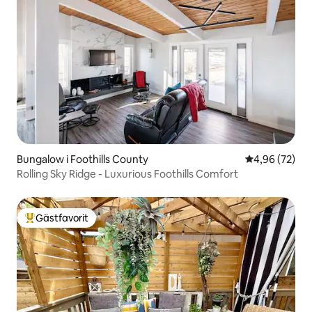
Bungalow i Foothills County
4,96 av 5 i g
4,96 (72)
Rolling Sky Ridge - Luxurious Foothills Comfort
Gästfavorit
Populär gästfavorit