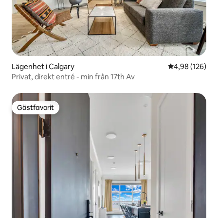
Lägenhet i Calgary
4,98 av 5 i ge
4,98 (126)
Privat, direkt entré - min från 17th Av
Gästfavorit
Gästfavorit