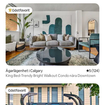
Gästfavorit
Populär gästfavorit
Ägarlägenhet i Calgary
5 av 5 i ge
5 (124)
King Bed-Trendy Bright Walkout Condo nära Downtown
Gästfavorit
Gästfavorit