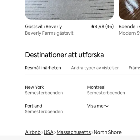
Gästsvit i Beverly
4,98 av 5 i genomsnit
4,98 (46)
Boende i 
Beverly Farms gästsvit
Modern St
fridfull til
Destinationer att utforska
Resmål i närheten
Andra typer av vistelser
Främs
New York
Montreal
Semesterboenden
Semesterboenden
Portland
Visa mer
Semesterboenden
Airbnb
USA
Massachusetts
North Shore