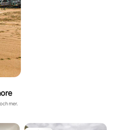
hore
 och mer.
Gästhus 