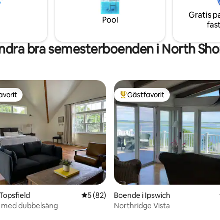
 vårt moderna konstgalleri.
ensamresenären eller romantis
Gratis p
som letar efter lugn och inspira
Pool
fas
ndra bra semesterboenden i North Sho
avorit
Gästfavorit
gästfavorit
Populär gästfavorit
tligt betyg, 84 omdömen
 Topsfield
5 av 5 i genomsnittligt betyg, 82 omdöm
5 (82)
Boende i Ipswich
it med dubbelsäng
Northridge Vista