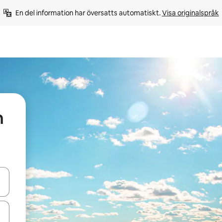
En del information har översatts automatiskt. 
Visa originalspråk
h
d upp- och nedåtpilarna eller utforska genom att trycka eller svepa.