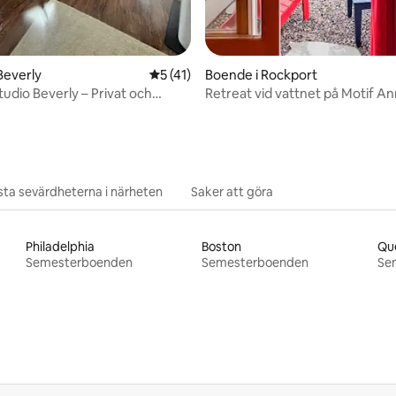
tligt betyg, 46 omdömen
Beverly
5 av 5 i genomsnittligt betyg, 41 omdöm
5 (41)
Boende i Rockport
udio Beverly – Privat och
Retreat vid vattnet på Motif A
lflyktsort
ta sevärdheterna i närheten
Saker att göra
Philadelphia
Boston
Qu
Semesterboenden
Semesterboenden
Se