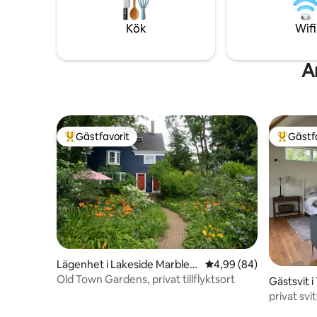
Thalassa,
Kök
Wifi
A
Gästfavorit
Gästf
Populär gästfavorit
Populär 
Lägenhet i Lakeside Marbleh
4,99 av 5 i genomsnit
4,99 (84)
ead
Old Town Gardens, privat tillflyktsort
Gästsvit i
privat sv