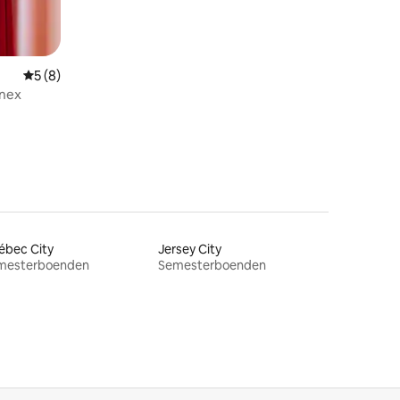
en
5 av 5 i genomsnittligt betyg, 8 omdömen
5 (8)
nnex
ébec City
Jersey City
mesterboenden
Semesterboenden