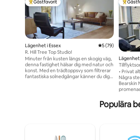
Gästfavorit
Gästf
Populär gästfavorit
Populär 
Lägenhet i Essex
5 av 5 i genomsnit
5 (79)
R. Hill Tree Top Studio!
Lägenhet 
Minuter från kusten längs en skogig väg,
denna fastighet hälsar dig med natur och
Tillflykts
konst. Med en trädtoppsvy som filtrerar
parkering
• Privat a
fantastiska solnedgångar känner du dig
Några steg
bort från allt. Detta boende är ett ställe
Bearskin N
att skapa. Hem för en metallskulptör,
promenad t
konst är invävd i en livsstil av konst och
samtida konst
natur. Den närliggande studion är ett
renoverad,
Populära b
fantastiskt ställe som välkomnar
våningen v
besökare. Vakna till de underbara träden
Rockport.
och landskapet som detta boende har,
havsutsik
medan du bor i vårt nyrenoverade,
och säsong
genomtänkt utformade och stiliserade
Front Bea
utrymme.
The Pearl