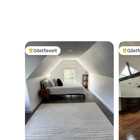
Gästfavorit
Gästf
Populär gästfavorit
Populär 