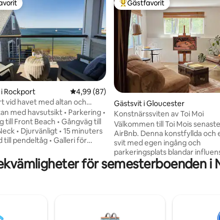
avorit
Gästfavorit
gästfavorit
Populär gästfavorit
tligt betyg, 79 omdömen
i Rockport
4,99 av 5 i genomsnittligt betyg, 87 omdöm
4,99 (87)
ort vid havet med altan och
Gästsvit i Gloucester
ltan med havsutsikt • Parkering •
Konstnärssviten av Toi Moi
 till Front Beach • Gångväg till
Välkommen till Toi Mois senaste ti
eck • Djurvänligt • 15 minuters
AirBnb. Denna konstfyllda och eleganta
ill pendeltåg • Galleri för
svit med egen ingång och
 på plats Vackert
parkeringsplats blandar influen
 ljusfylld lägenhet på översta
ekvämligheter för semesterboenden i 
Wabi-sabi-filosofin, minimalisti
id vattnet i historiska centrala
och gamla världsskatter som sa
 Njut av en privat altan med
från våra resor för att skapa en
t, en dedikerad parkeringsplats
estetisk upplevelse som inte f
sbetonad privat tillgång till
annanstans på North Shore. Artist Suite
ch. En av tre gästlägenheter på
är ansluten till vårt privata hem
, belägen precis bakom
i skogen, vilket skapar ett utr