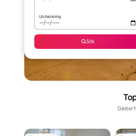
Utcheckning
Sök
Top
Gäster h