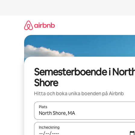
Hoppa
till
innehåll
Semesterboende i Nort
Shore
Hitta och boka unika boenden på Airbnb
Plats
När resultaten är tillgängliga kan du navigera me
Incheckning