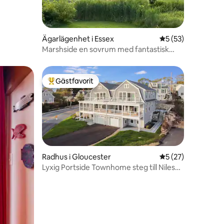
Ägarlägenhet i Essex
5 av 5 i genomsnit
5 (53)
Marshside en sovrum med fantastisk
utsikt
Gästfavorit
Populär gästfavorit
Radhus i Gloucester
5 av 5 i genomsnit
5 (27)
Lyxig Portside Townhome steg till Niles
Beach