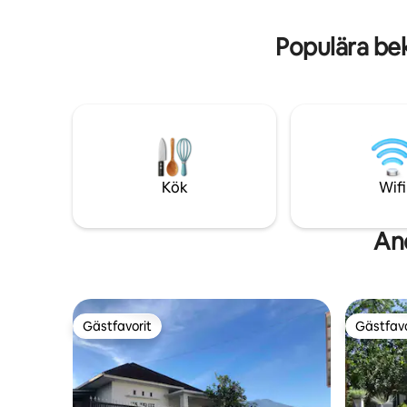
använda Google Maps, inte WAZE,
eftersom det kan leda dig in på en
Populära be
sidogata som inte kan köras på med
fordon.
Kök
Wifi
An
Gästfavorit
Gästfavo
Gästfavorit
Gästfavo