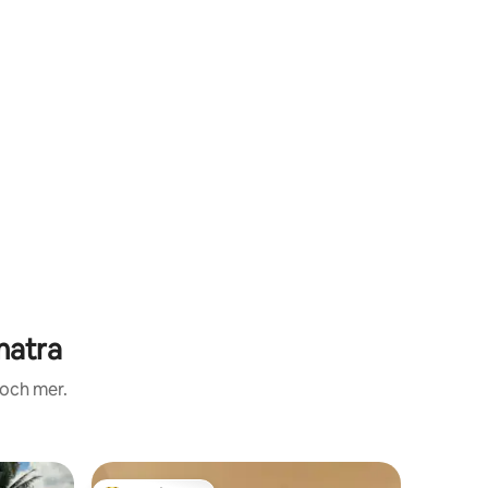
matra
 och mer.
en
Lägenhet