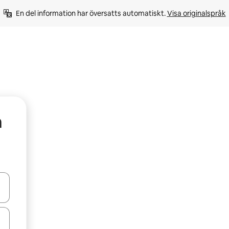
En del information har översatts automatiskt. 
Visa originalspråk
a
d upp- och nedåtpilarna eller utforska genom att trycka eller svepa.