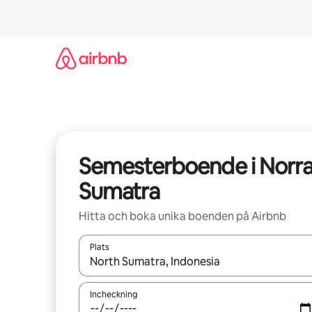
Hoppa
till
innehåll
Semesterboende i Norr
Sumatra
Hitta och boka unika boenden på Airbnb
Plats
När resultaten är tillgängliga kan du navigera me
Incheckning