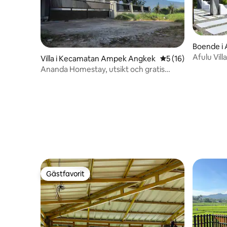
Boende i 
Afulu Vill
Villa i Kecamatan Ampek Angkek
5 av 5 i genomsnit
5 (16)
Ananda Homestay, utsikt och gratis
parkering
Gästfavorit
Gästfavorit