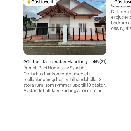
Gästfavorit
Gästfavo
Populär gästfavorit
Gästfavo
Charlys lil
Ditt hem 
erbjuder 
badrum oc
oas. Njut 
fantastis
National P
boende är
kommer at
strävar e
Gästhus i Kecamatan Mandiangi
5 av 5 i genomsnit
5 (21)
och bekvä
n Koto Selayan
gäster. Oa
Rumah Papi Homestay Syariah
koppla av
Detta hus har konceptet med ett
skönheten
mellanlandningshus. Vi tillhandahåller 3
djungeläv
stora rum, som rymmer upp till 10 gäster.
Avståndet till Jam Gadang är mindre än 1
km. Du kan promenera till Jam Gadang
klocktorn. Det finns luftkonditionering,
varmvatten och ett kök som kan
användas direkt. Men vi erbjuder inte wifi
eftersom konceptet för detta hus är
familjeorienterat. Om du behöver en
vägbeskrivning till boendet ska du alltid