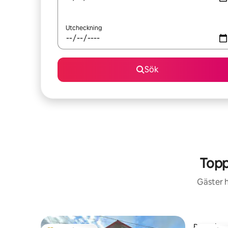
Utcheckning
Sök
Topp
Gäster h
Boende