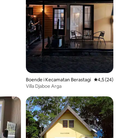
en
Boende i Kecamatan Berastagi
4,5 av 5 i genomsnit
4,5 (24)
Villa Djaboe Arga