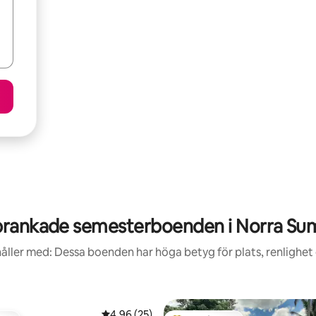
rankade semesterboenden i Norra Su
åller med: Dessa boenden har höga betyg för plats, renlighet
4,96 av 5 i genomsnittligt betyg, 25 omdöm
4,96 (25)