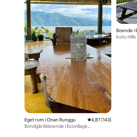
Boende i 
Koto Hill
berg och r
Eget rum i Onan Runggu
4,87 av 5 i genomsnitt
4,87 (143)
Bondgårdsboende i Ecovillage
Silimalombu2