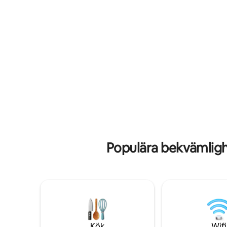
vandrings-
Tillhandahåll kaffe/te, schampo/balsam,
Centralt 
duschtvål, solkräm, öronpinnar, hårtork,
Truckee, 
Duraflame-ljus, poolhanddukar Privat
Tahoe. Kom och njut av denna dolda
parkering INGEN LUFTKONDITIONERING
pärla för 
– Fläktar Gratis tillgång till delad
tvättstuga avbokningsvillkor som
fastställts av Airbnb. INGA husdjur #143
Kostnad I
Populära bekvämligh
Kök
Wifi