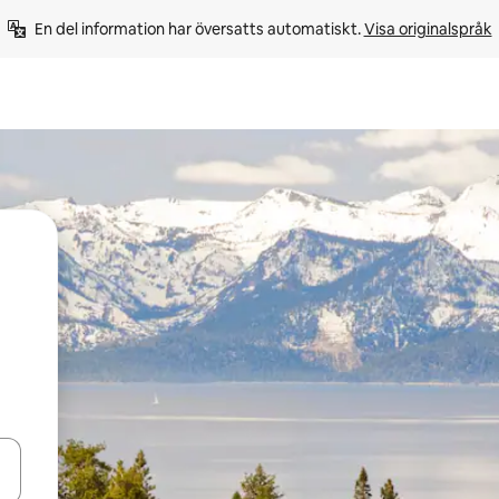
En del information har översatts automatiskt. 
Visa originalspråk
d upp- och nedåtpilarna eller utforska genom att trycka eller svepa.