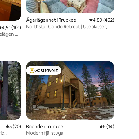
en
Ägarlägenhet i Truckee
4,89 av 5 i genomsnitt
4,89 (462)
Northstar Condo Retreat | Uteplatser,
4,91 av 5 i genomsnittligt betyg, 101 omdömen
4,91 (101)
pooler och öppen spis
 belägen @
Gästfavorit
Populär gästfavorit
en
5 av 5 i genomsnittligt betyg, 20 omdömen
5 (20)
Boende i Truckee
5 av 5 i genomsnit
5 (14)
id
Modern fjällstuga