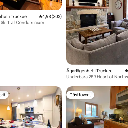
ligt betyg, 192 omdömen
het i Truckee
4,93 av 5 i genomsnittligt betyg, 302 omdöm
4,93 (302)
 Ski Trail Condominium
Ägarlägenhet i Truckee
4
Underbara 2BR Heart of Norths
@Ski-in/out
rit
Gästfavorit
rit
Gästfavorit