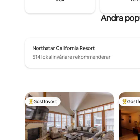
Andra popu
Northstar California Resort
514 lokalinvånare rekommenderar
Gästfavorit
Gästf
Populär gästfavorit
Populär 