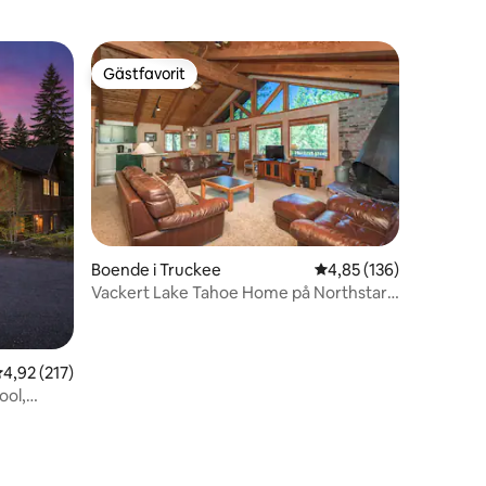
Gästfavorit
Gästfavorit
Boende i Truckee
4,85 av 5 i genomsnitt
4,85 (136)
en
Vackert Lake Tahoe Home på Northstar
Resort!
,92 av 5 i genomsnittligt betyg, 217 omdömen
4,92 (217)
ool,