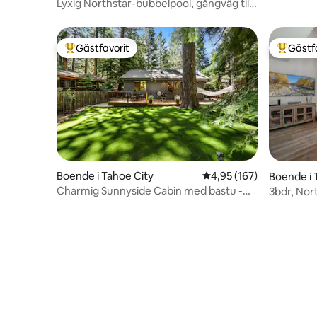
Lyxig Northstar-bubbelpool, gångväg till
byn, AC och elbil
Gästfavorit
Gästf
Populär gästfavorit
Populär 
Boende i Tahoe City
4,95 av 5 i genomsnitt
4,95 (167)
Boende i 
Charmig Sunnyside Cabin med bastu -
3bdr, Nor
Promenad till sjön
reträtt