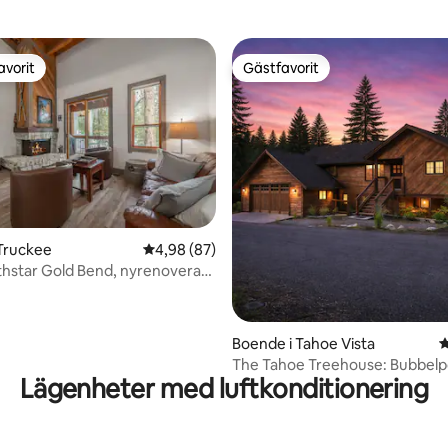
avorit
Gästfavorit
gästfavorit
Gästfavorit
ligt betyg, 167 omdömen
Truckee
4,98 av 5 i genomsnittligt betyg, 87 omdöm
4,98 (87)
thstar Gold Bend, nyrenoverad
Boende i Tahoe Vista
4
The Tahoe Treehouse: Bubbelp
Lägenheter med luftkonditionering
exklusivt, utsikt