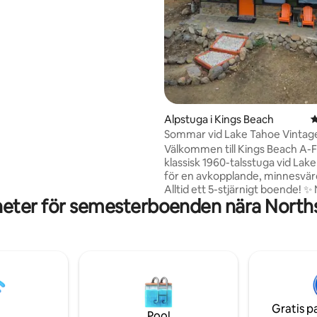
/cykelleder, tennis och golf.
belägen bas för att utforska
Kings Beach eller North Lake
din nästa resa!
Alpstuga i Kings Beach
4
Sommar vid Lake Tahoe Vintage
A-ram
Välkommen till Kings Beach A-
klassisk 1960-talsstuga vid Lak
för en avkopplande, minnesvärd
Alltid ett 5-stjärnigt boende! ✨ N
eter för semesterboenden nära Northst
sjön och skidorterna! ✨ Rymmer upp till 4
vuxna och 4 barn ✨ 2 fullt utru
badrum ✨Fönstervägg och dä
fantastisk utsikt ✨ 2 gasspisar
(fjärrstyrda) ✨ Välutrustat kök ✨
Dedikerad arbetsyta ✨ Smart-tv ✨
Snabbt WiFi (600 Mbps) ✨ Barnl
inspirerat av camping ✨
Gratis p
Tvättmaskin/torktumlare ✨ Lu
Pool