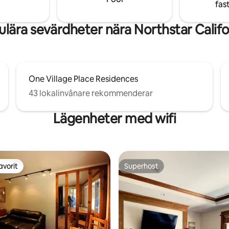
fas
område/bakgård mot skogen
lära sevärdheter nära Northstar Califo
One Village Place Residences
43 lokalinvånare rekommenderar
Lägenheter med wifi
avorit
Superhost
gästfavorit
Superhost