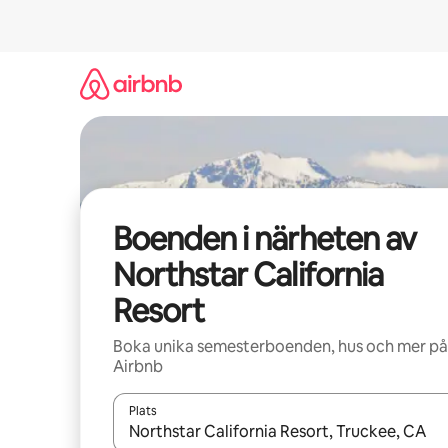
Hoppa
till
innehåll
Boenden i närheten av
Northstar California
Resort
Boka unika semesterboenden, hus och mer på
Airbnb
Plats
När resultaten är tillgängliga kan du navigera me