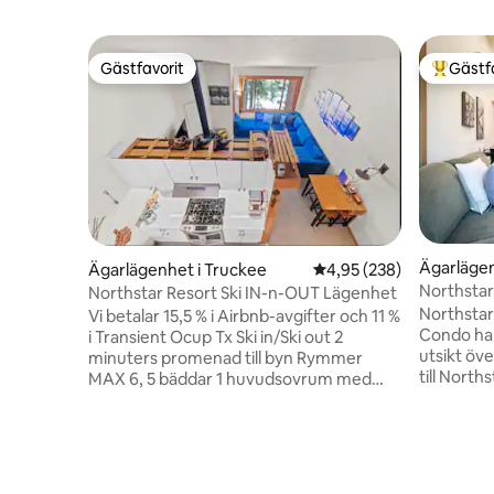
Gästfavorit
Gästf
Gästfavorit
Populär 
Ägarlägen
Ägarlägenhet i Truckee
4,95 av 5 i genomsnitt
4,95 (238)
Northstar
Northstar Resort Ski IN-n-OUT Lägenhet
Hidden 
Northstar 
Vi betalar 15,5 % i Airbnb-avgifter och 11 %
Condo har 
i Transient Ocup Tx Ski in/Ski out 2
utsikt öv
minuters promenad till byn Rymmer
till North
MAX 6, 5 bäddar 1 huvudsovrum med
med moder
dubbelsäng (queen) 4 enkelsängar i loft –
bad, snab
trappa 1 bad Andra våningen – trappor
Sonos, sp
Byn: restauranger, butiker,
Sovplatse
skridskouthyrning/cykeluthyrning/skiduthyrning
Tillgång t
Rekreationscenter: 10 $/dag/gäst