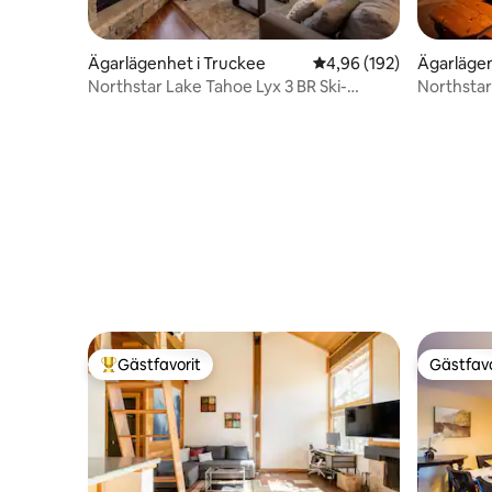
Ägarlägenhet i Truckee
4,96 av 5 i genomsnitt
4,96 (192)
Ägarlägen
Northstar Lake Tahoe Lyx 3 BR Ski-
Northstar
In/Out-ULTRA
Gästfavorit
Gästfavo
Populär gästfavorit
Gästfavo