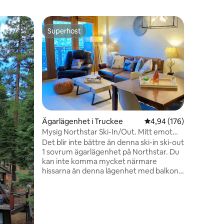
Ägarläge
Superhost
Superho
Superhost
Superho
y
Charmiga
Northsta
Studio-lä
steg från
cykellifta
en liten
och La-Z
bekvämt o
Tillgång t
NPOA-frit
en
Ägarlägenhet i Truckee
4,94 av 5 i genomsnitt
4,94 (176)
pooler, 
Mysig Northstar Ski-In/Out. Mitt emot
en minuts p
hissar
Det blir inte bättre än denna ski-in ski-out
utrustat 
1 sovrum ägarlägenhet på Northstar. Du
däcket f
kan inte komma mycket närmare
wi-fi ingå
hissarna än denna lägenhet med balkong
med utsikt direkt mot ingången till Big
Springs Gondola. Med en dubbelsäng
och en bäddsoffa i full storlek är detta
den perfekta flykten för ett par eller en
ung familj. Få en fin massage på den helt