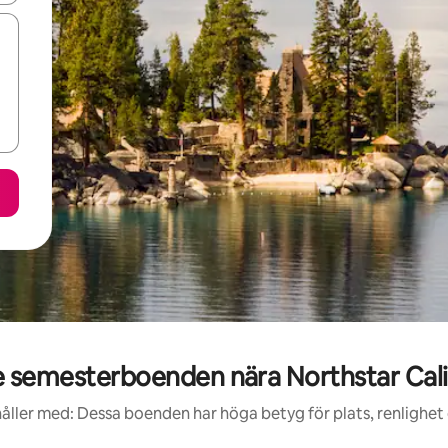
semesterboenden nära Northstar Cali
åller med: Dessa boenden har höga betyg för plats, renlighet