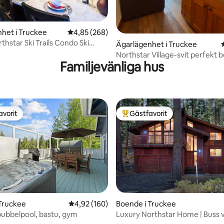
ligt betyg, 211 omdömen
het i Truckee
4,85 av 5 i genomsnittligt betyg, 268 omdöm
4,85 (268)
thstar Ski Trails Condo Ski
Ägarlägenhet i Truckee
Northstar Village-svit perfekt
Familjevänliga hus
Tahoe
avorit
Gästfavorit
gästfavorit
Populär gästfavorit
Truckee
4,92 av 5 i genomsnittligt betyg, 160 omdöm
4,92 (160)
Boende i Truckee
bubbelpool, bastu, gym
Luxury Northstar Home | Buss v
tligt betyg, 24 omdömen
uppfarten