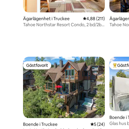
Ägarlägenhet i Truckee
4,88 av 5 i genomsnitt
4,88 (211)
Ägarlägen
Tahoe Northstar Resort Condo, 2 bd/2br
Tahoe Nor
rymmer 6
In/Ski Out
Gästfavorit
Gästf
Gästfavorit
Populär 
Boende i 
Glas hus 
Boende i Truckee
5 av 5 i genomsnit
5 (24)