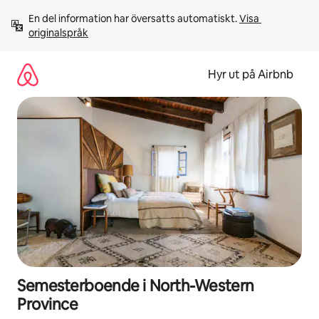
Hoppa
En del information har översatts automatiskt. 
Visa 
till
originalspråk
innehåll
Hyr ut på Airbnb
Semesterboende i North-Western
Province