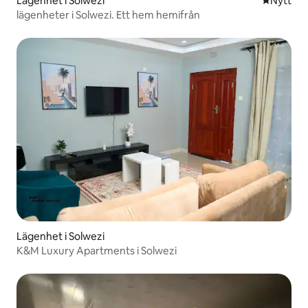
Lägenhet i Solwezi
Nytt ställ
Nytt
lägenheter i Solwezi. Ett hem hemifrån
Lägenhet i Solwezi
K&M Luxury Apartments i Solwezi