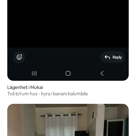
Lägenhet i Mukai
Två b/rum hus - hyra i banani kalumbila