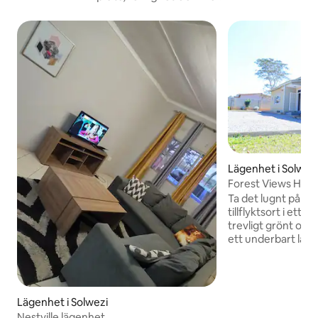
Lägenhet i Solwez
Forest Views Hav
Ta det lugnt på de
tillflyktsort i ett 
trevligt grönt och
ett underbart lan
vackra utsikt. Lägenheten är avstängd
från elnätet med e
solsystem för dig 
strömförsörjning v
Lägenhet i Solwezi
med en gasspis. Det
Nestville lägenhet