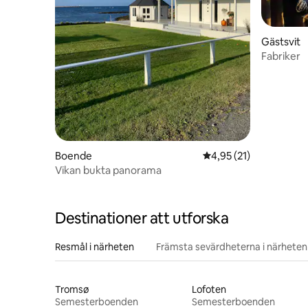
Gästsvit
Fabriker
Boende
4,95 av 5 i genomsnit
4,95 (21)
Vikan bukta panorama
Destinationer att utforska
Resmål i närheten
Främsta sevärdheterna i närheten
Tromsø
Lofoten
Semesterboenden
Semesterboenden