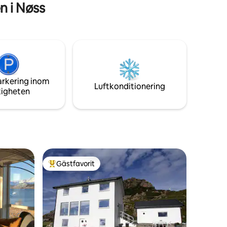
n i Nøss
arkering inom
Luftkonditionering
tigheten
Gästfavorit
Populär gästfavorit