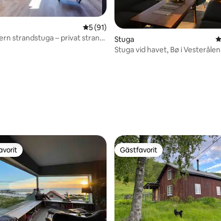
5 av 5 i genomsnittligt betyg, 91 omdöm
5 (91)
rn strandstuga – privat strand
Stuga
4
ool
Stuga vid havet, Bø i Vesterålen
tligt betyg, 43 omdömen
avorit
Gästfavorit
gästfavorit
Gästfavorit