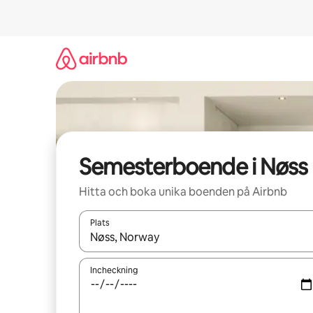
Hoppa
till
innehåll
Semesterboende i Nøss
Hitta och boka unika boenden på Airbnb
Plats
När resultaten är tillgängliga kan du navigera me
Incheckning