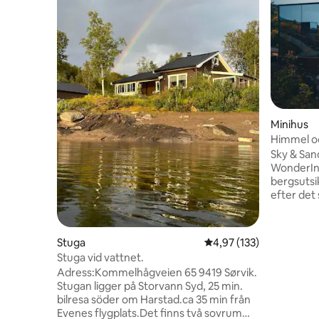
Minihus
Himmel oc
WonderIn
Sky & Sand
WonderInn
bergsutsi
efter det
den bleka
Spegelglas
ändras. Spegelstuga för två: glas från
Stuga
4,97 av 5 i genomsnitt
4,97 (133)
golv till t
Stuga vid vattnet.
från säng
Adress:Kommelhågveien 65 9419 Sørvik.
himlen – 
Stugan ligger på Storvann Syd, 25 min.
20 min til
bilresa söder om Harstad.ca 35 min från
Bastu kan
Evenes flygplats.Det finns två sovrum
handdukar