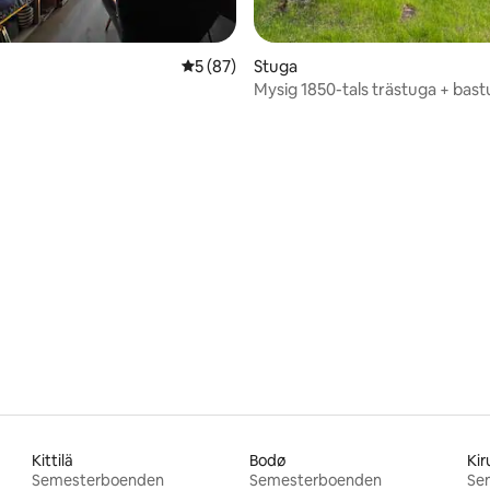
5 av 5 i genomsnittligt betyg, 87 omdöm
5 (87)
Stuga
Mysig 1850-tals trästuga + bas
fantastisk utsikt
tligt betyg, 21 omdömen
Kittilä
Bodø
Kir
Semesterboenden
Semesterboenden
Se