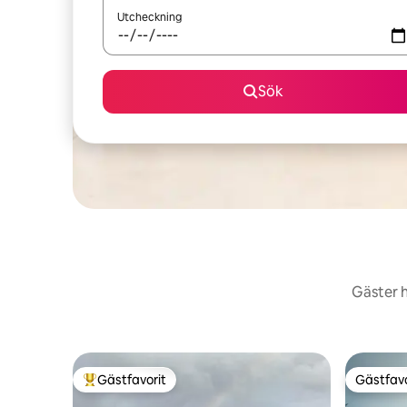
Utcheckning
Sök
Gäster h
Gästfavorit
Gästfavo
Populär gästfavorit
Gästfavo