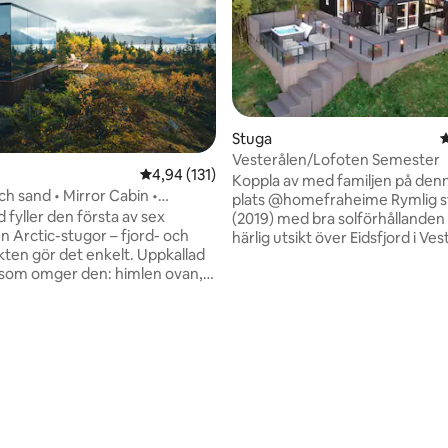
Stuga
4
Vesterålen/Lofoten Semester
4,94 av 5 i genomsnittligt betyg, 131 omdöm
4,94 (131)
Koppla av med familjen på denna
h sand • Mirror Cabin •
plats @homefraheime Rymlig 
n Arctic
 fyller den första av sex
(2019) med bra solförhållanden
 Arctic-stugor – fjord- och
härlig utsikt över Eidsfjord i Vest
kten gör det enkelt. Uppkallad
sovrum, 2 vardagsrum, kök, b
 som omger den: himlen ovan,
en stor balkong med trädgård
 Kvæfjord-kusten nedan.
dig många zoner för att njuta a
 reflekterar båda när ljuset
tystnaden och semestern på! S
också en egen bubbelpool som
ligt betyg, 133 omdömen
ak, egen terrass, jacuzzi, utsikt
användas av våra gäster. Perfek
en. Vänt mot den bredaste
en utforskande semester i
bäst för norrsken, midnattssol.
Vesterålen/Lofoten, eller bara f
l Harstad, 1 timme till Evenes.
vara ensam och koppla av. Sjös
 bokas på plats. Sänglinne,
egen parkering, plats för 2-3 bila
, morgonrock, tofflor.
husbil)