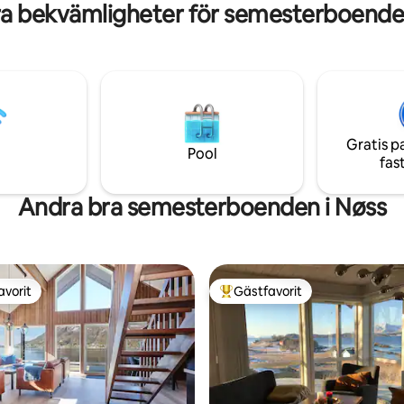
a bekvämligheter för semesterboende
r, ingen mörkläggning –
k.
Gratis p
Pool
fas
Andra bra semesterboenden i Nøss
avorit
Gästfavorit
gästfavorit
Populär gästfavorit