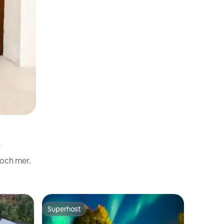
 och mer.
Stuga
Superhost
Gästf
Superhost
Populär
Andas | 