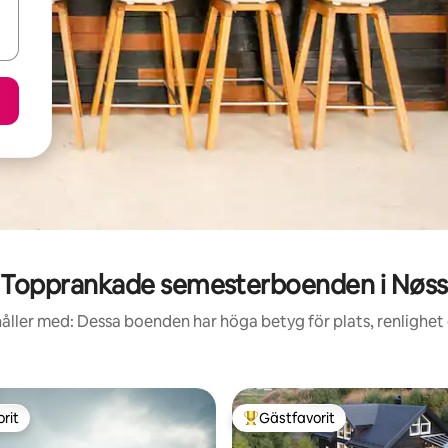
Topprankade semesterboenden i Nøss
åller med: Dessa boenden har höga betyg för plats, renlighet
rit
Gästfavorit
rit
Populär gästfavorit