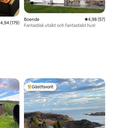
en
Boende
4,98 av 5 i genomsnit
4,98 (57)
,94 av 5 i genomsnittligt betyg, 179 omdömen
4,94 (179)
Fantastisk utsikt och fantastiskt hus!
Gästfavorit
Populär gästfavorit