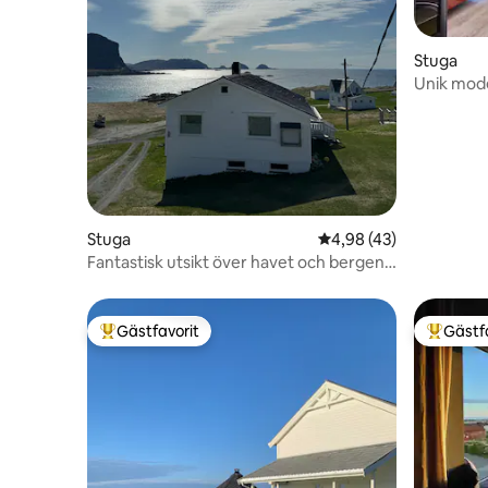
Stuga
Unik mode
+ bubbelp
Stuga
4,98 av 5 i genomsnit
4,98 (43)
Fantastisk utsikt över havet och bergen i
Vesterålen.
Gästfavorit
Gästf
Populär gästfavorit
Populär 