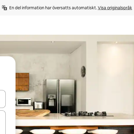
En del information har översatts automatiskt. 
Visa originalspråk
d upp- och nedåtpilarna eller utforska genom att trycka eller svepa.