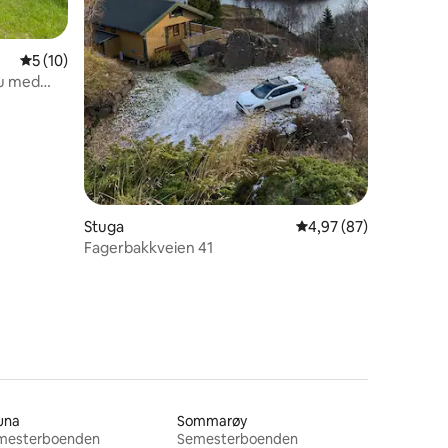
en
5 av 5 i genomsnittligt betyg, 10 omdömen
5 (10)
tu med
Stuga
4,97 av 5 i genomsnit
4,97 (87)
Fagerbakkveien 41
una
Sommarøy
mesterboenden
Semesterboenden