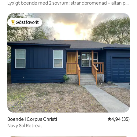
Lyxigt boende med 2 sovrum: strandpromenad + altan på
tredje våningen
Gästfavorit
Populär gästfavorit
Boende i Corpus Christi
4,94 av 5 i g
4,94 (35)
Navy Sol Retreat