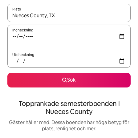
Plats
När resultaten är tillgängliga kan du navigera med upp- och ned
Incheckning
Utcheckning
Sök
Topprankade semesterboenden i
Nueces County
Gäster håller med: Dessa boenden har höga betyg för
plats, renlighet och mer.