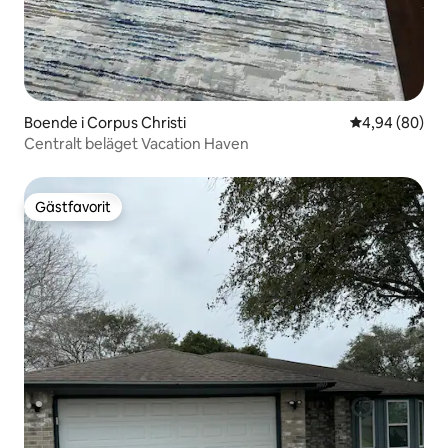
Boende i Corpus Christi
4,94 av 5 i g
4,94 (80)
Centralt beläget Vacation Haven
Gästfavorit
Gästfavorit