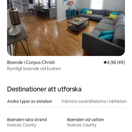
Boende i Corpus Christi
4,96 av 5 i g
4,96 (49)
Rymligt boende vid kusten
Destinationer att utforska
Andra typer av vistelser
Främsta sevärdheterna i närheten
Boenden nära strand
Boenden vid vatten
Nueces County
Nueces County