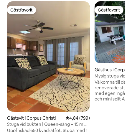
Gästfavorit
Gästfavorit
Gästfavorit
Gästfavorit
Gästhus i Corpus C
Mysig stuga vid W
av och varva ner
Välkomna till denn
renoverade stuga 
med egen ingång, 
och mini split AC
om dörrar/fönster
länge kan det frys
fuktighet. Njut av avkoppling inomhus
Gästsvit i Corpus Christi
4,84 av 5 i genomsnittligt bety
4,84 (799)
eller utomhus i de
Stuga vid bukten | Queen-säng + 15 min
bakgården och fler
till stranden
Uppfriskad 650 kvadratfot. Stuga med 1