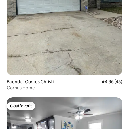
Boende i Corpus Christi
4,96 av 5 i g
4,96 (45)
Corpus Home
Gästfavorit
Gästfavorit