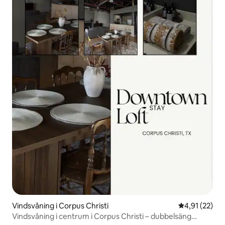
Vindsvåning i Corpus Christi
4,91 av 5 i g
4,91 (22)
Vindsvåning i centrum i Corpus Christi – dubbelsäng