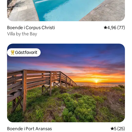
Boende i Corpus Christi
4,96 av 5 i g
4,96 (77)
Villa by the Bay
Gästfavorit
Populär gästfavorit
Boende i Port Aransas
5 av 5 i g
5 (25)