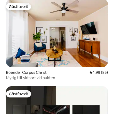
Gästfavorit
Gästfavorit
Boende i Corpus Christi
4,99 av 5 i g
4,99 (85)
Mysig tillflyktsort vid bukten
Gästfavorit
Gästfavorit