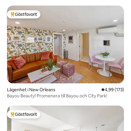
spårvagnslinjen!
Gästfavorit
Populär gästfavorit
Lägenhet i New Orleans
4,99 av 5 i ge
4,99 (173)
Bayou Beauty! Promenera till Bayou och City Park!
Gästfavorit
Populär gästfavorit