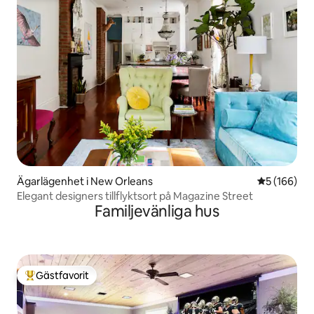
Ägarlägenhet i New Orleans
5 av 5 i ge
5 (166)
Elegant designers tillflyktsort på Magazine Street
Familjevänliga hus
Gästfavorit
Populär gästfavorit