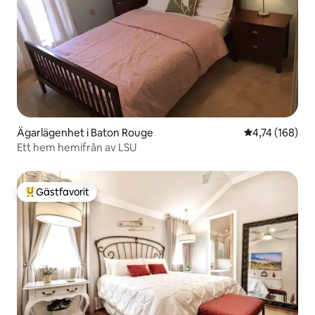
Ägarlägenhet i Baton Rouge
4,74 av 5 i ge
4,74 (168)
Ett hem hemifrån av LSU
Gästfavorit
Populär gästfavorit