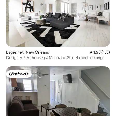
Lägenhet i New Orleans
4,98 av 5 i ge
4,98 (153)
Designer Penthouse på Magazine Street med balkong
Gästfavorit
Gästfavorit