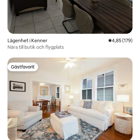
Lägenhet i Kenner
4,85 av 5 i ge
4,85 (179)
Nära till butik och flygplats
Gästfavorit
Gästfavorit