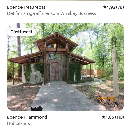
Boende i Maurepas
4,92 av 5 i g
4,92 (78)
Det finns inga affärer som Whiskey Business
Gästfavorit
Gästfavorit
Boende i Hammond
4,85 av 5 i ge
4,85 (110)
Hobbit-hus