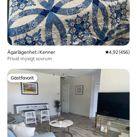
Ägarlägenhet i Kenner
4,92 av 5 i ge
4,92 (456)
Privat mysigt sovrum
Gästfavorit
Gästfavorit