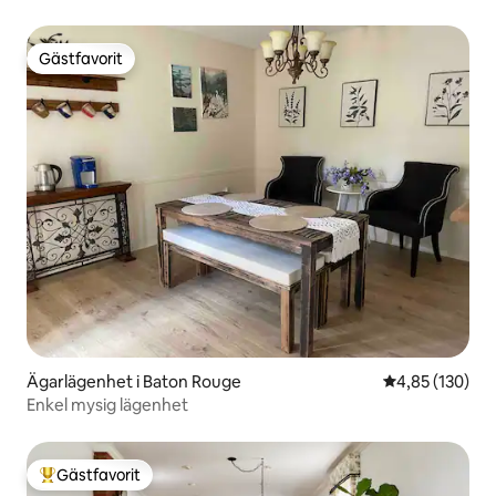
Gästfavorit
Gästfavorit
Ägarlägenhet i Baton Rouge
4,85 av 5 i ge
4,85 (130)
Enkel mysig lägenhet
Gästfavorit
Populär gästfavorit