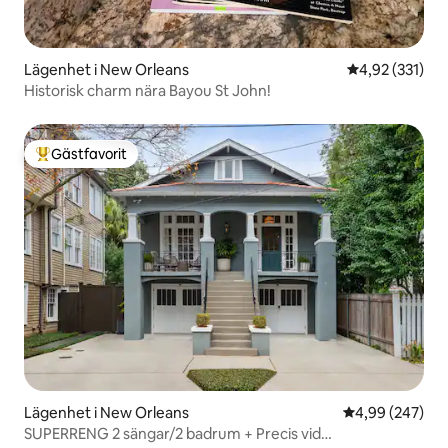
Lägenhet i New Orleans
4,92 av 5 i ge
4,92 (331)
Historisk charm nära Bayou St John!
Gästfavorit
Populär gästfavorit
Lägenhet i New Orleans
4,99 av 5 i ge
4,99 (247)
SUPERRENG 2 sängar/2 badrum + Precis vid