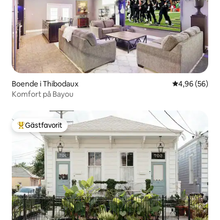
Boende i Thibodaux
4,96 av 5 i g
4,96 (56)
Komfort på Bayou
Gästfavorit
Populär gästfavorit