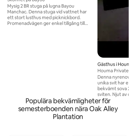
Mysig 2 BR stuga på lugna Bayou
Manchac. Denna stuga vid vattnet har
ett stort lusthus med picknickbord.
Promenadvägen ger enkel tillgång till
brygga och fiske. Njut av fantastisk
utsikt från den skärmade verandan
medan du arbetar eller leker. Massor av
extra: WiFi, smart TV, hängmatta, gunga,
kolgrill och eldgrop. Massor av lokala
restauranger, livsmedel, etc. LSU:s Tiger
stadion ligger bara 34 minuter bort! New
Gästhus i Houma
Orleans 1 timme bort. Upphöjd ingång
Houma Private Sui
endast tillgänglig via trappor. Namn på
Denna nyrenover
vuxna gäster krävs.
unika svit har en e
bekvämt sova 2 pe
sviten. Njut av de
Populära bekvämligheter för
utrustad med alla 
favoritstreamingt
semesterboenden nära Oak Alley
nyrenoverat huv
Plantation
tvättställ. Minikö
(mikrovågsugn, mi
kaffebryggare) Allt
vistelsebehov! De