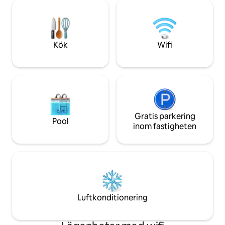
är ett måste att se!! -3,1 miles t
Terrebonne General
Venue @ Robinson R
Chabert Medical
Kök
Wifi
Gratis parkering
Pool
inom fastigheten
Luftkonditionering