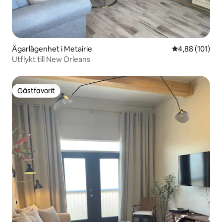
Ägarlägenhet i Metairie
4,88 av 5 i ge
4,88 (101)
Utflykt till New Orleans
Gästfavorit
Gästfavorit