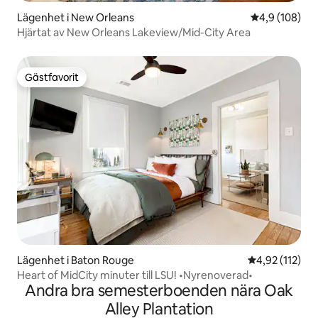
Lägenhet i New Orleans
4,9 av 5 i ge
4,9 (108)
Hjärtat av New Orleans Lakeview/Mid-City Area
Gästfavorit
Gästfavorit
Lägenhet i Baton Rouge
4,92 av 5 i ge
4,92 (112)
Heart of MidCity minuter till LSU! •Nyrenoverad•
Andra bra semesterboenden nära Oak
Alley Plantation