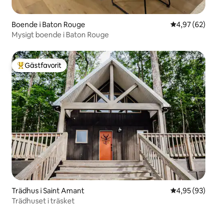
Boende i Baton Rouge
4,97 av 5 i g
4,97 (62)
Mysigt boende i Baton Rouge
Gästfavorit
Populär gästfavorit
Trädhus i Saint Amant
4,95 av 5 i g
4,95 (93)
Trädhuset i träsket