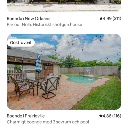
Boende i New Orleans
4,99 av 5 i ge
4,99 (311)
Parlour Nola: Historiskt shotgun house
Gästfavorit
Gästfavorit
Boende i Prairieville
4,86 av 5 i ge
4,86 (116)
Charmigt boende med 3 sovrum och pool