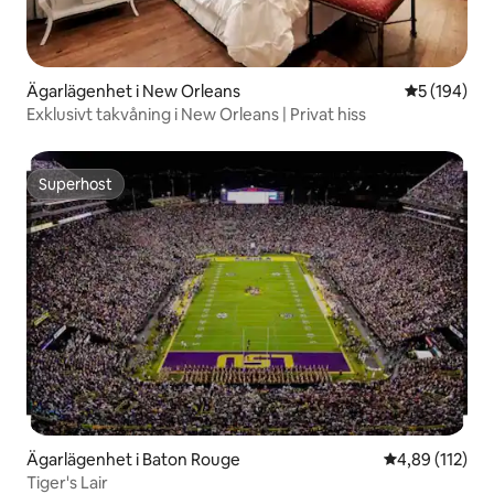
Ägarlägenhet i New Orleans
5 av 5 i ge
5 (194)
Exklusivt takvåning i New Orleans | Privat hiss
Superhost
Superhost
Ägarlägenhet i Baton Rouge
4,89 av 5 i ge
4,89 (112)
Tiger's Lair