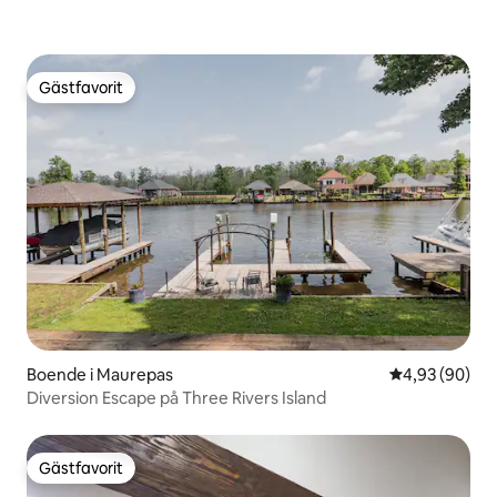
Gästfavorit
Gästfavorit
Boende i Maurepas
4,93 av 5 i g
4,93 (90)
Diversion Escape på Three Rivers Island
Gästfavorit
Gästfavorit