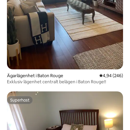
Ägarlägenhet i Baton Rouge
4,94 av 5 i ge
4,94 (246)
Exklusiv lägenhet centralt belägen i Baton Rouge!!
Superhost
Superhost