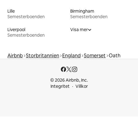
Lille
Birmingham
Semesterboenden
Semesterboenden
Liverpool
Visa mer
Semesterboenden
Airbnb
Storbritannien
England
Somerset
Oath
© 2026 Airbnb, Inc.
Integritet
Villkor