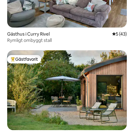
Gästhus i Curry Rivel
5 av 5 i g
5 (43)
Rymligt ombyggt stall
Gästfavorit
Populär gästfavorit