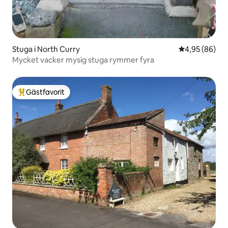
Stuga i North Curry
4,95 av 5 i g
4,95 (86)
Mycket vacker mysig stuga rymmer fyra
Gästfavorit
Populär gästfavorit