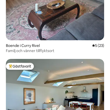
Boende i Curry Rivel
5 av 5 i g
5 (23)
Familj och vänner tillflyktsort
Gästfavorit
Populär gästfavorit