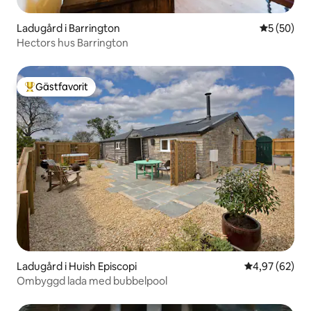
Ladugård i Barrington
5 av 5 i g
5 (50)
Hectors hus Barrington
Gästfavorit
Populär gästfavorit
Ladugård i Huish Episcopi
4,97 av 5 i g
4,97 (62)
Ombyggd lada med bubbelpool