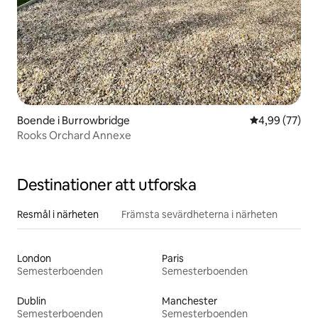
Boende i Burrowbridge
4,99 av 5 i g
4,99 (77)
Rooks Orchard Annexe
Destinationer att utforska
Resmål i närheten
Främsta sevärdheterna i närheten
London
Paris
Semesterboenden
Semesterboenden
Dublin
Manchester
Semesterboenden
Semesterboenden