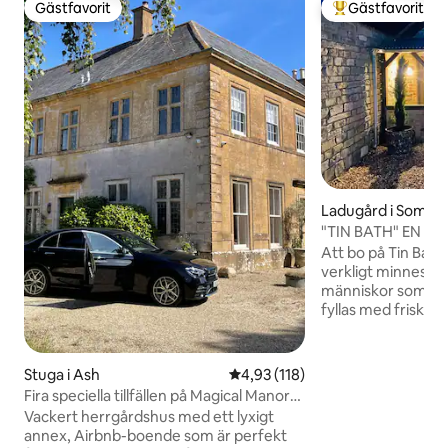
Gästfavorit
Gästfavorit
Gästfavorit
Populär gästfavor
Ladugård i Somer
"TIN BATH" EN S
SITT NAMN
Att bo på Tin Bath
verkligt minnesvär
människor som vill 
fyllas med frisk Somerset
perfekta romantis
föryngrande pausen
utforska denna livl
Stuga i Ash
4,93 av 5 i genomsnittligt bet
4,93 (118)
av Somerset. Det är också perfekt för
Fira speciella tillfällen på Magical Manor
årsdagar, fester, A
House
Vackert herrgårdshus med ett lyxigt
den där speciella fö
annex, Airbnb-boende som är perfekt
dämpade jordnära 