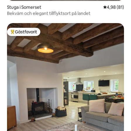
Stuga i Somerset
4,98 av 5 i g
4,98 (81)
Bekväm och elegant tillflyktsort på landet
Gästfavorit
Populär gästfavorit