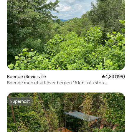
Boende i Sevierville
4,83 av 5 i ge
4,83 (199)
Boende med utsikt över bergen 16 km från stora
sevärdheter
Superhost
Superhost