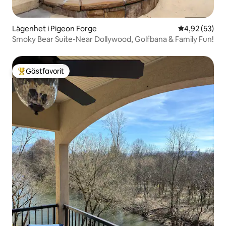
Lägenhet i Pigeon Forge
4,92 av 5 i g
4,92 (53)
Smoky Bear Suite-Near Dollywood, Golfbana & Family Fun!
Gästfavorit
Populär gästfavorit