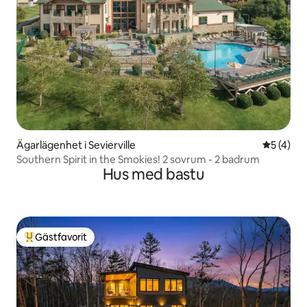
Ägarlägenhet i Sevierville
5 av 5 i 
5 (4)
Southern Spirit in the Smokies! 2 sovrum - 2 badrum
Hus med bastu
Gästfavorit
Populär gästfavorit