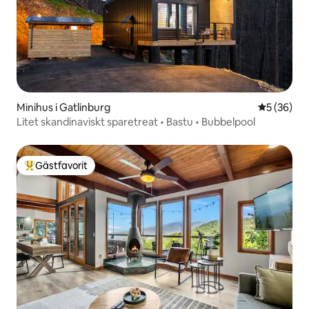
Minihus i Gatlinburg
5 av 5 i g
5 (36)
Litet skandinaviskt sparetreat • Bastu • Bubbelpool
Gästfavorit
Populär gästfavorit