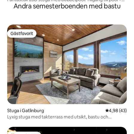
Andra semesterboenden med bastu
bastu
Gästfavorit
Gästfavorit
Stuga i Gatlinburg
4,98 av 5 i g
4,98 (43)
Lyxig stuga med takterrass med utsikt, bastu och
bubbelpool!