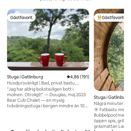
Gästfavorit
Gästfavorit
Gästfavorit
Populär gästfavor
Stuga i Gatlinburg
4,86 av 5 i genomsnittligt bet
4,86 (191)
Husdjursvänligt | Bad, privat bastu,
bubbelpool, utsikt
"Jag har aldrig bokstavligen bott i
molnen. Otroligt!" — Douglas, maj 2023
Stuga i Gatlinburg
Bear Cub Chalet — en mysig
Några minuter till a
tvåvåningsstuga i bergen mindre än 10
höststuga
☀ Fatbastu med u
minuter från Gatlinburg, med
Bubbelpool med s
björnobservationer från terrassen. "Det
öppen spis, grill ☀
kändes som att vara hemma varje gång
gräsmattan Laddar
vi kom tillbaka till huset." — Stephanie,