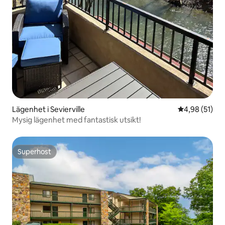
Lägenhet i Sevierville
4,98 av 5 i g
4,98 (51)
Mysig lägenhet med fantastisk utsikt!
Superhost
Superhost