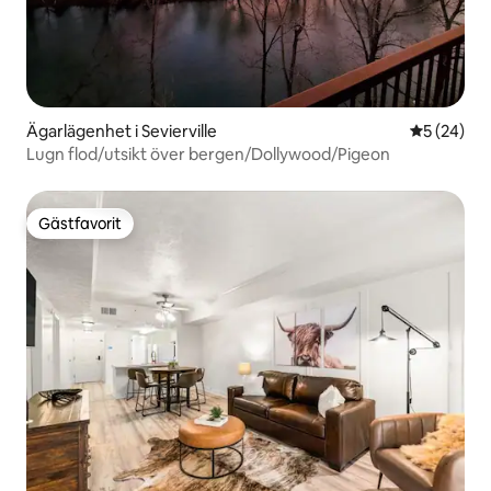
Ägarlägenhet i Sevierville
5 av 5 i g
5 (24)
Lugn flod/utsikt över bergen/Dollywood/Pigeon
Gästfavorit
Gästfavorit