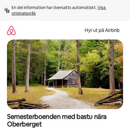
Hoppa
En del information har översatts automatiskt. 
Visa 
till
originalspråk
innehåll
Hyr ut på Airbnb
Semesterboenden med bastu nära
Oberberget