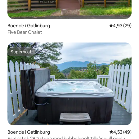
Boende i Gatlinburg
4,93 av 5 i g
4,93 (29)
Five Bear Chalet
Superhost
Superhost
Boende i Gatlinburg
4,53 av 5 i g
4,53 (49)
Fantastisk 2BD stuga med bubbelpool! Tillgång till pool +