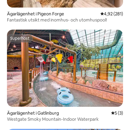
Ägarlägenhet i Pigeon Forge
4,92 av 5 i ge
4,92 (281)
Fantastisk utsikt med inomhus- och utomhuspool!
Superhost
Superhost
Ägarlägenhet i Gatlinburg
5 av 5 i 
5 (3)
Westgate Smoky Mountain-Indoor Waterpark