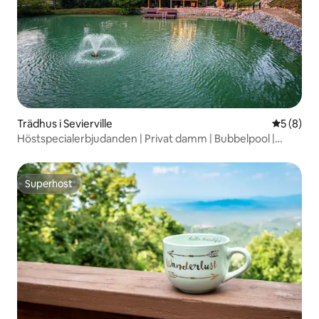
Trädhus i Sevierville
5 av 5 i 
5 (8)
Höstspecialerbjudanden | Privat damm | Bubbelpool |
Bastu
Superhost
Superhost