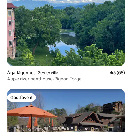
Ägarlägenhet i Sevierville
5 av 5 i g
5 (68)
Apple river penthouse-Pigeon Forge
Gästfavorit
Gästfavorit