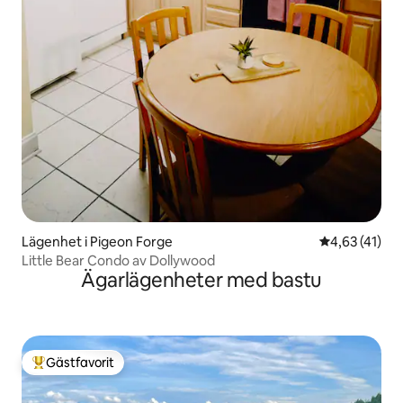
Lägenhet i Pigeon Forge
4,63 av 5 i g
4,63 (41)
Little Bear Condo av Dollywood
Ägarlägenheter med bastu
Gästfavorit
Populär gästfavorit