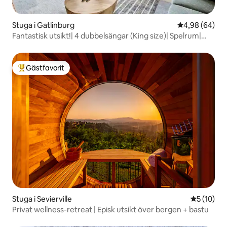
Stuga i Gatlinburg
4,98 av 5 i g
4,98 (64)
Fantastisk utsikt!| 4 dubbelsängar (King size)| Spelrum|
Bastu| Bubbelpool
Gästfavorit
Populär gästfavorit
Stuga i Sevierville
5 av 5 i g
5 (10)
Privat wellness-retreat | Episk utsikt över bergen + bastu