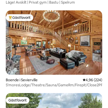
Läge! Avskilt | Privat gym | Bastu | Spelrum
Gästfavorit
Populär gästfavorit
Boende i Sevierville
4,96 av 5 i ge
4,96 (224)
S'moresLodge/Theatre/Sauna/GameRm/Firepit/Close2PF
Gästfavorit
Gästfavorit