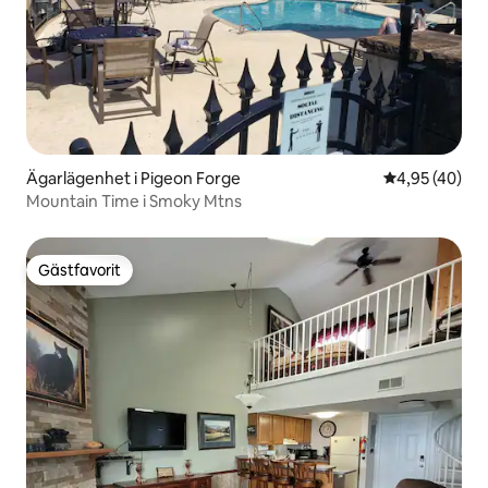
Ägarlägenhet i Pigeon Forge
4,95 av 5 i g
4,95 (40)
Mountain Time i Smoky Mtns
Gästfavorit
Gästfavorit