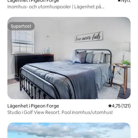
Lägenhet i Pigeon Forge
Nytt ställ
Nytt
Inomhus- och utomhuspooler | Lägenhet på
bottenvåningen
Superhost
Superhost
Lägenhet i Pigeon Forge
4,75 av 5 i g
4,75 (121)
Studio i Golf View Resort. Pool inomhus/utomhus!