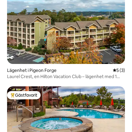
Lägenhet i Pigeon Forge
5 av 5 i 
5 (3)
Laurel Crest, en Hilton Vacation Club – lägenhet med 1
sovrum
Gästfavorit
Populär gästfavorit