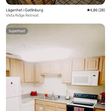
Lägenhet i Gatlinburg
4,86 av 5 i g
4,86 (28)
Vista Ridge Retreat
Superhost
Superhost