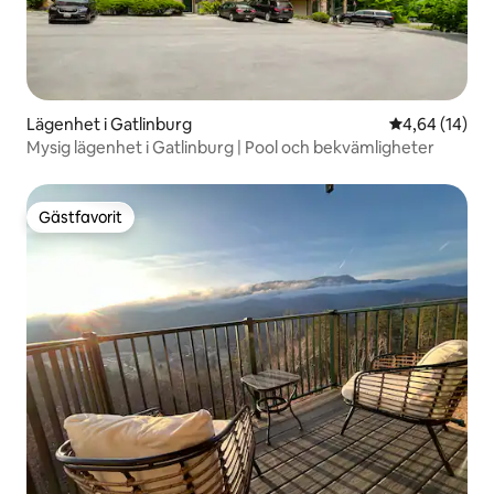
Lägenhet i Gatlinburg
4,64 av 5 i g
4,64 (14)
Mysig lägenhet i Gatlinburg | Pool och bekvämligheter
Gästfavorit
Gästfavorit