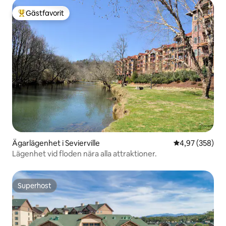
Gästfavorit
Populär gästfavorit
Ägarlägenhet i Sevierville
4,97 av 5 i ge
4,97 (358)
Lägenhet vid floden nära alla attraktioner.
Superhost
Superhost