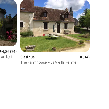
4,86 av 5 i genomsnittligt betyg, 74 omdömen
4,86 (74)
 en by i
Gästhus
5 av 5 i genomsn
5 (4)
The Farmhouse – La Vieille Ferme
en