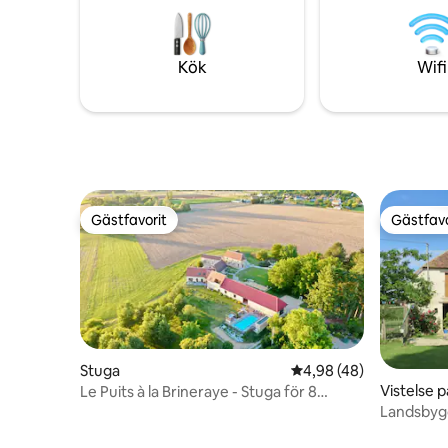
10 minuter
Kök
Wifi
Gästfavorit
Gästfavo
Gästfavorit
Gästfavo
Stuga
4,98 av 5 i genomsnit
4,98 (48)
Vistelse 
Le Puits à la Brineraye - Stuga för 8
personer med pool
Landsbygd