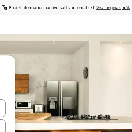
En del information har översatts automatiskt. 
Visa originalspråk
d upp- och nedåtpilarna eller utforska genom att trycka eller svepa.