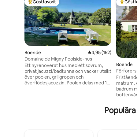
Gästfavorit
Gästf
Populär gästfavorit
Populär 
Boende
4,95 av 5 i genomsnitt
4,95 (152)
Domaine de Migny Poolside-hus
Boende
Ett nyrenoverat hus med ett sovrum,
Förförer
privat jacuzzi/badtunna och vacker utsikt
över poolen, grillgropen och
Fristående hus 
överflödesjacuzzin. Poolen delas med 1
matrum, v
annat litet boende. Beläget på platsen
badrum me
för ett slott och en stuteri från 1400-talet
bottenvån
på 40 tunnland vacker landsbygd och
beläget p
härliga promenader. Fantastiskt eget
trädgård,
Populära
badrum och lyxkök. Säng i kungsstorlek
trädgårds
med ortopedisk madrass och egyptiska
kommer at
lakan. Alla handdukar, inklusive
nycklarna. Beläget 40 minuter f
poolhanddukar, tillhandahålls Bäddsoffa
Beauval Zoo, 1 tim
för 2 ytterligare gäster.
timme frå