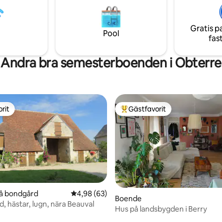
 från Parc Animalier de la
Haute Tou, Parc Naturel de la Brenne.
Gratis p
Pool
fas
Andra bra semesterboenden i Obterre
rit
Gästfavorit
rit
Populär gästfavorit
tligt betyg, 48 omdömen
på bondgård
4,98 av 5 i genomsnittligt betyg, 63 omdöm
4,98 (63)
Boende
, hästar, lugn, nära Beauval
Hus på landsbygden i Berry