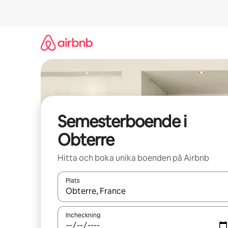
Hoppa
till
innehåll
Semesterboende i
Obterre
Hitta och boka unika boenden på Airbnb
Plats
När resultaten är tillgängliga kan du navigera me
Incheckning