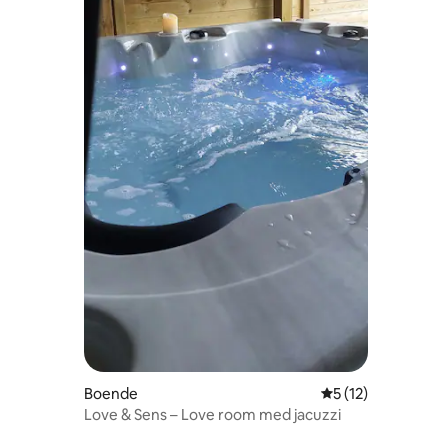
Boende
5 av 5 i genomsni
5 (12)
Love & Sens – Love room med jacuzzi