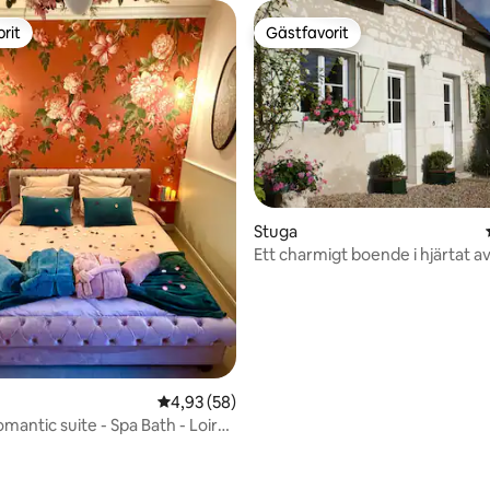
rit
Gästfavorit
rit
Gästfavorit
Stuga
Ett charmigt boende i hjärtat av
Lochois.
4,93 av 5 i genomsnittligt betyg, 58 omdöm
4,93 (58)
mantic suite - Spa Bath - Loire
ttligt betyg, 5 omdömen