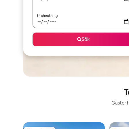
Utcheckning
Sök
T
Gäster h