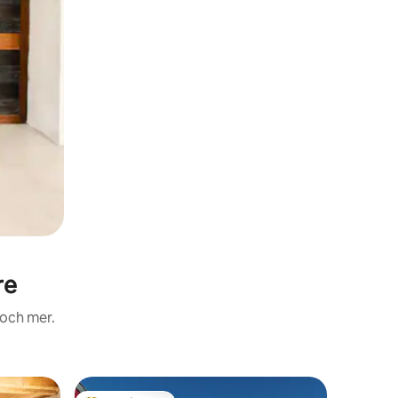
re
 och mer.
Semeste