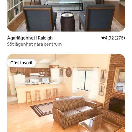
Ägarlägenhet i Raleigh
4,92 av 5 i ge
4,92 (276)
Söt lägenhet nära centrum
Gästfavorit
Gästfavorit