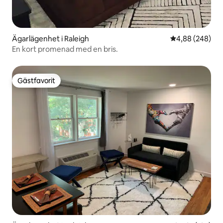
Ägarlägenhet i Raleigh
4,88 av 5 i ge
4,88 (248)
En kort promenad med en bris.
Gästfavorit
Gästfavorit