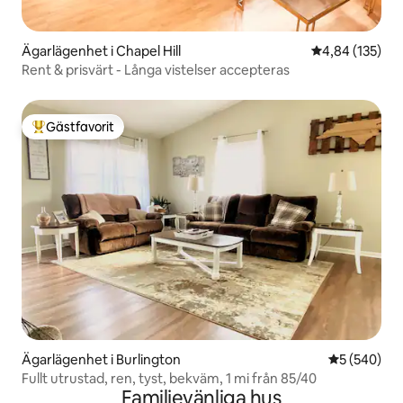
Ägarlägenhet i Chapel Hill
4,84 av 5 i ge
4,84 (135)
Rent & prisvärt - Långa vistelser accepteras
Gästfavorit
Populär gästfavorit
Ägarlägenhet i Burlington
5 av 5 i ge
5 (540)
Fullt utrustad, ren, tyst, bekväm, 1 mi från 85/40
Familjevänliga hus