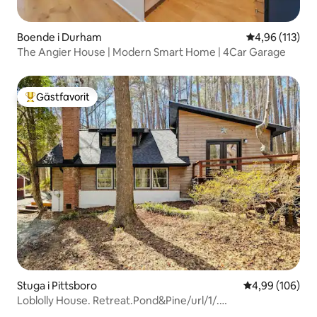
Boende i Durham
4,96 av 5 i ge
4,96 (113)
The Angier House | Modern Smart Home | 4Car Garage
Gästfavorit
Populär gästfavorit
Stuga i Pittsboro
4,99 av 5 i ge
4,99 (106)
Loblolly House. Retreat.Pond&Pine/url/1/.
Stuga15minUNC.