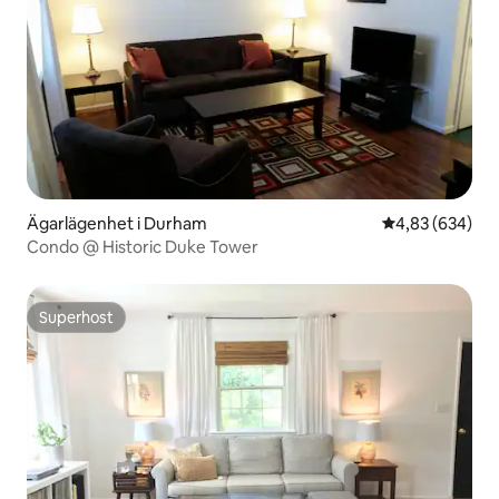
Ägarlägenhet i Durham
4,83 av 5 i ge
4,83 (634)
Condo @ Historic Duke Tower
Superhost
Superhost