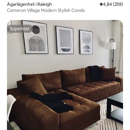
Ägarlägenhet i Raleigh
4,84 av 5 i ge
4,84 (259)
Cameron Village Modern Stylish Condo
Superhost
Superhost