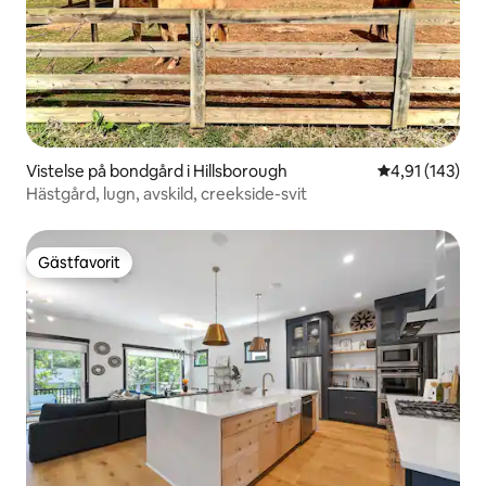
Vistelse på bondgård i Hillsborough
4,91 av 5 i ge
4,91 (143)
Hästgård, lugn, avskild, creekside-svit
Gästfavorit
Gästfavorit