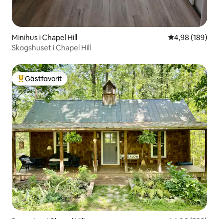
Minihus i Chapel Hill
4,98 av 5 i ge
4,98 (189)
Skogshuset i Chapel Hill
Gästfavorit
Populär gästfavorit