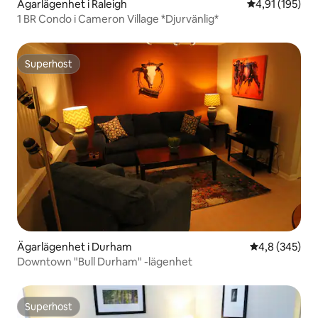
Ägarlägenhet i Raleigh
4,91 av 5 i ge
4,91 (195)
1 BR Condo i Cameron Village *Djurvänlig*
Superhost
Superhost
Ägarlägenhet i Durham
4,8 av 5 i ge
4,8 (345)
Downtown "Bull Durham" -lägenhet
Superhost
Superhost