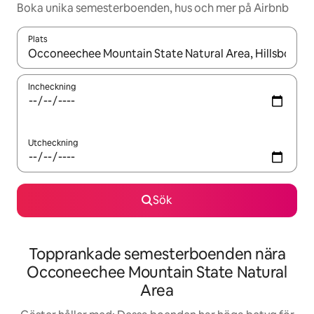
Boka unika semesterboenden, hus och mer på Airbnb
Plats
När resultaten är tillgängliga kan du navigera med upp- och ned
Incheckning
Utcheckning
Sök
Topprankade semesterboenden nära
Occoneechee Mountain State Natural
Area