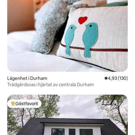
Lägenhet i Durham
4,93 av 5 i ge
4,93 (130)
Trädgårdsoas i hjärtat av centrala Durham
Gästfavorit
Populär gästfavorit