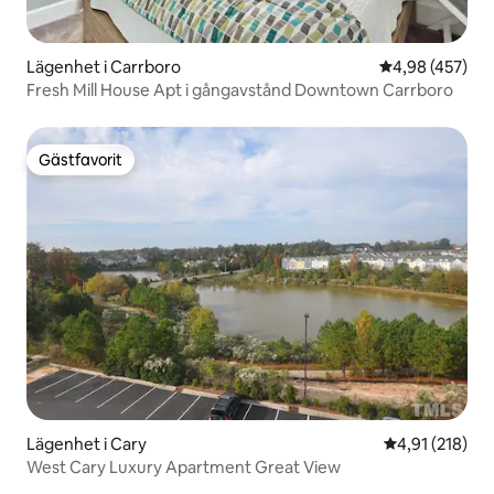
Lägenhet i Carrboro
4,98 av 5 i ge
4,98 (457)
Fresh Mill House Apt i gångavstånd Downtown Carrboro
Gästfavorit
Gästfavorit
Lägenhet i Cary
4,91 av 5 i ge
4,91 (218)
West Cary Luxury Apartment Great View