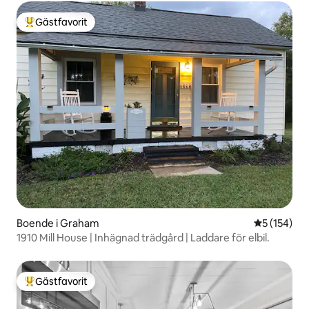
Gästfavorit
Populär gästfavorit
Boende i Graham
5 av 5 i ge
5 (154)
1910 Mill House | Inhägnad trädgård | Laddare för elbil.
Gästfavorit
Populär gästfavorit