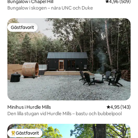
Bungalow i Chapel Hill
4,96 av 5 i ge
4,96 (509)
Bungalow i skogen – nära UNC och Duke
Gästfavorit
Gästfavorit
Minihus i Hurdle Mills
4,95 av 5 i ge
4,95 (143)
Den lilla stugan vid Hurdle Mills – bastu och bubbelpool
Gästfavorit
Populär gästfavorit