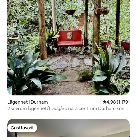
Lägenhet i Durham
4,98 av 5 i gen
4,98 (1 179)
2 sovrum lägenhet/trädgård nära centrum Durham konst
och mat
Gästfavorit
Gästfavorit