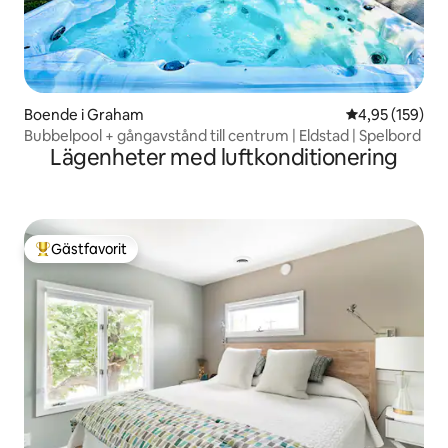
Boende i Graham
4,95 av 5 i ge
4,95 (159)
Bubbelpool + gångavstånd till centrum | Eldstad | Spelbord
Lägenheter med luftkonditionering
Gästfavorit
Populär gästfavorit