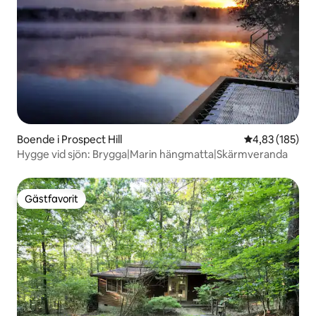
Boende i Prospect Hill
4,83 av 5 i ge
4,83 (185)
Hygge vid sjön: Brygga|Marin hängmatta|Skärmveranda
Gästfavorit
Gästfavorit