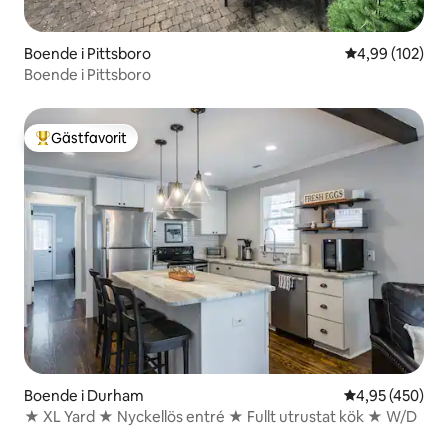
Boende i Pittsboro
4,99 av 5 i ge
4,99 (102)
Boende i Pittsboro
Gästfavorit
Populär gästfavorit
Boende i Durham
4,95 av 5 i ge
4,95 (450)
★ XL Yard ★ Nyckellös entré ★ Fullt utrustat kök ★ W/D