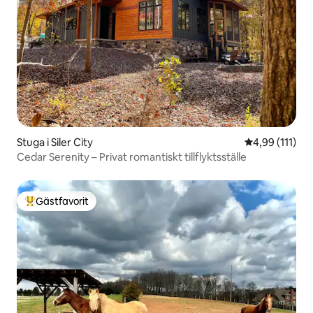
Stuga i Siler City
4,99 av 5 i g
4,99 (111)
Cedar Serenity – Privat romantiskt tillflyktsställe
Gästfavorit
Populär gästfavorit