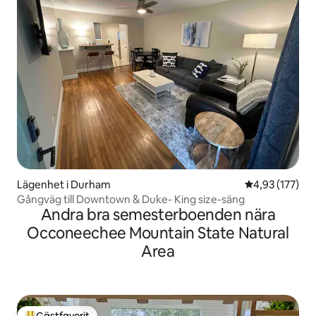
Lägenhet i Durham
4,93 av 5 i ge
4,93 (177)
Gångväg till Downtown & Duke- King size-säng
Andra bra semesterboenden nära
Occoneechee Mountain State Natural
Area