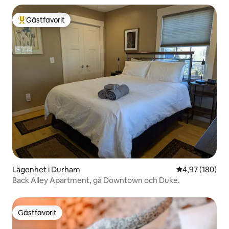
Gästfavorit
Populär gästfavorit
Lägenhet i Durham
4,97 av 5 i ge
4,97 (180)
Back Alley Apartment, gå Downtown och Duke.
Gästfavorit
Gästfavorit