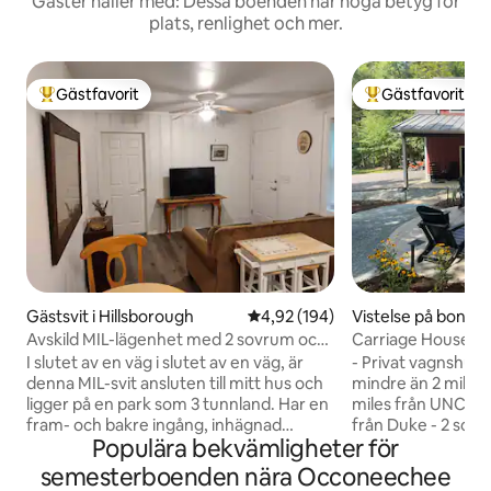
Gäster håller med: Dessa boenden har höga betyg för
plats, renlighet och mer.
Gästfavorit
Gästfavorit
Populär gästfavorit
Populär gästfavor
Gästsvit i Hillsborough
4,92 av 5 i genomsnittligt bety
4,92 (194)
Vistelse på bondgå
pel Hill
Avskild MIL-lägenhet med 2 sovrum och
Carriage House-3
egen trädgård.
stigar & damm
I slutet av en väg i slutet av en väg, är
- Privat vagnshus f
denna MIL-svit ansluten till mitt hus och
mindre än 2 miles 
ligger på en park som 3 tunnland. Har en
miles från UNC; m
fram- och bakre ingång, inhägnad
från Duke - 2 sovrum med dubbelsäng, 2
Populära bekvämligheter för
bakgård, picknickbord, fullt utrustat kök
enkelsängar och e
och arbetsrum. Ett sovrum har en
hektar stor priva
semesterboenden nära Occoneechee
dubbelsäng. Det andra sovrummet har
3 km stigar och e