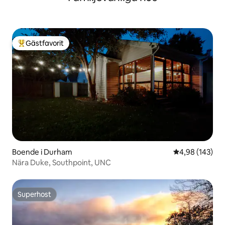
Gästfavorit
Populär gästfavorit
Boende i Durham
4,98 av 5 i ge
4,98 (143)
Nära Duke, Southpoint, UNC
Superhost
Superhost