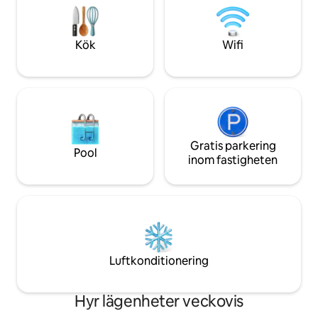
perfekta blandning
kaféer och pulserande nattliv ligger alla
och tillgänglighet!
inom bekvämt gångavstånd och
erbjuder den perfekta blandningen av
Kök
Wifi
komfort, bekvämlighet och säkerhet. ☞
Pool.
Gratis parkering
Pool
inom fastigheten
Luftkonditionering
Hyr lägenheter veckovis