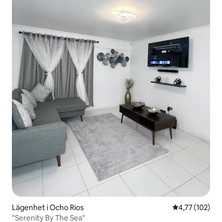
Lägenhet i Ocho Rios
4,77 av 5 i ge
4,77 (102)
"Serenity By The Sea"