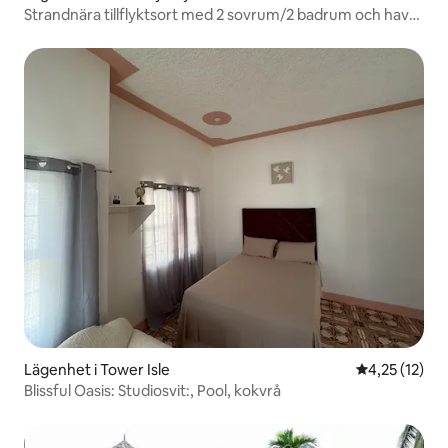
Strandnära tillflyktsort med 2 sovrum/2 badrum och havs-
och tropikvy
Lägenhet i Tower Isle
4,25 av 5 i g
4,25 (12)
Blissful Oasis: Studiosvit:, Pool, kokvrå