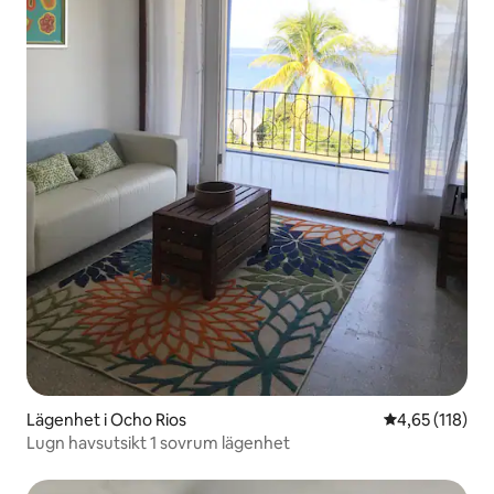
Lägenhet i Ocho Rios
4,65 av 5 i ge
4,65 (118)
Lugn havsutsikt 1 sovrum lägenhet