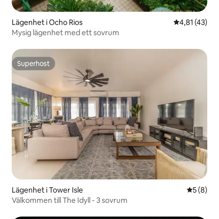
Lägenhet i Ocho Rios
4,81 av 5 i g
4,81 (43)
Mysig lägenhet med ett sovrum
Superhost
Superhost
Lägenhet i Tower Isle
5 av 5 i 
5 (8)
Välkommen till The Idyll - 3 sovrum