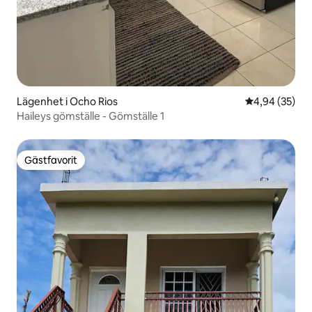
Lägenhet i Ocho Rios
4,94 av 5 i g
4,94 (35)
Haileys gömställe - Gömställe 1
Gästfavorit
Gästfavorit