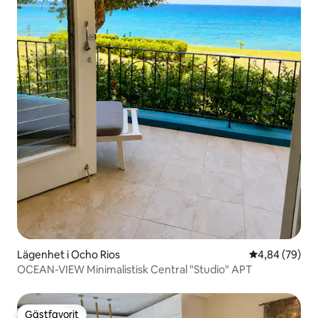
Lägenhet i Ocho Rios
4,84 av 5 i g
4,84 (79)
OCEAN-VIEW Minimalistisk Central "Studio" APT
Gästfavorit