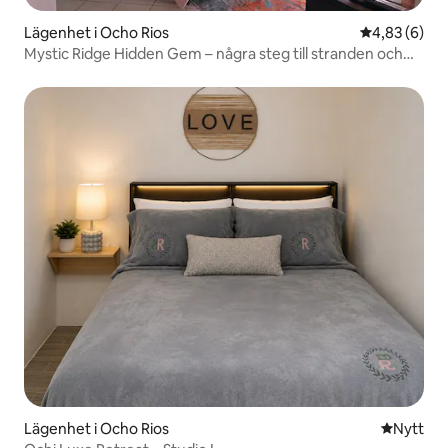
Lägenhet i Ocho Rios
4,83 av 5 i 
4,83 (6)
Mystic Ridge Hidden Gem – några steg till stranden och
staden!
Lägenhet i Ocho Rios
Nytt ställ
Nytt