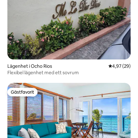
Lägenhet i Ocho Rios
4,97 av 5 i g
4,97 (29)
Flexibel lägenhet med ett sovrum
Gästfavorit
Gästfavorit