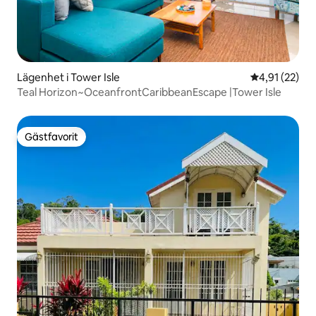
Lägenhet i Tower Isle
4,91 av 5 i g
4,91 (22)
Teal Horizon~OceanfrontCaribbeanEscape |Tower Isle
Gästfavorit
Gästfavorit