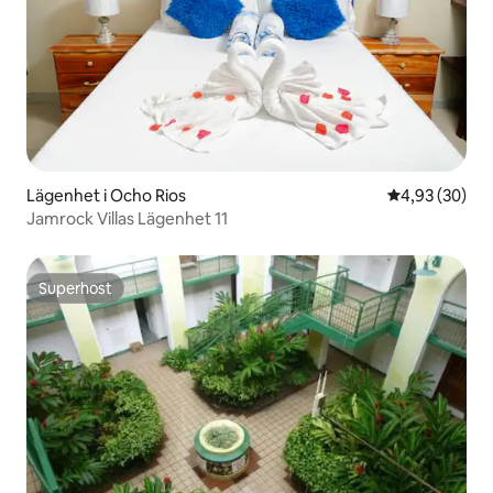
Lägenhet i Ocho Rios
4,93 av 5 i g
4,93 (30)
Jamrock Villas Lägenhet 11
Superhost
Superhost