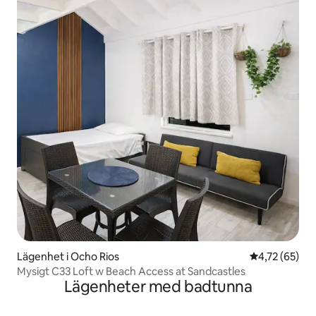
Lägenhet i Ocho Rios
4,72 av 5 i g
4,72 (65)
Mysigt C33 Loft w Beach Access at Sandcastles
Lägenheter med badtunna