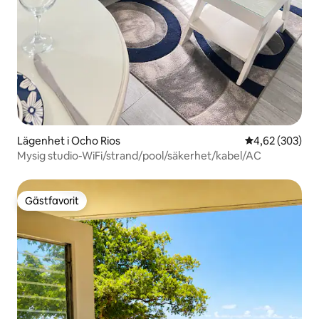
Lägenhet i Ocho Rios
4,62 av 5 i ge
4,62 (303)
Mysig studio-WiFi/strand/pool/säkerhet/kabel/AC
Gästfavorit
Gästfavorit