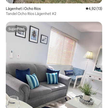
Lägenhet i Ocho Rios
4,92 av 5 i g
4,92 (13)
Tandel Ocho Ríos Lägenhet #2
Superhost
Superhost