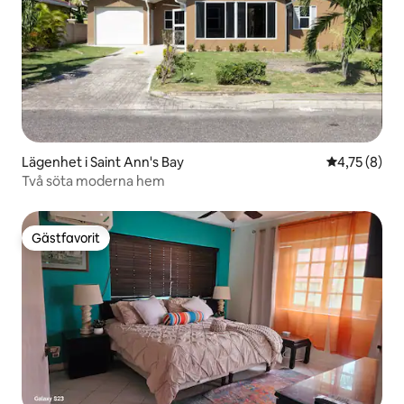
Lägenhet i Saint Ann's Bay
4,75 av 5 i 
4,75 (8)
Två söta moderna hem
Gästfavorit
Gästfavorit