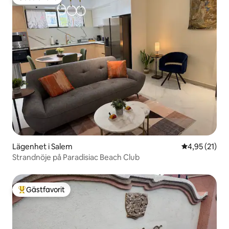
Gästfavorit
Lägenhet i Salem
4,95 av 5 i g
4,95 (21)
Strandnöje på Paradisiac Beach Club
Gästfavorit
Populär gästfavorit