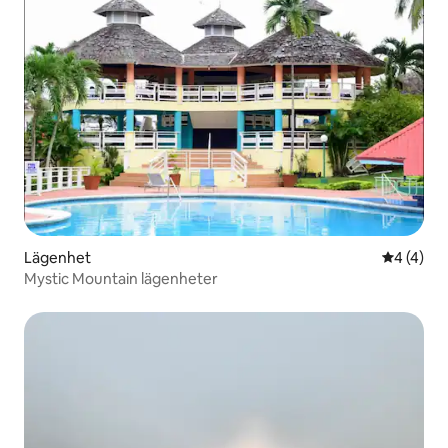
Lägenhet
4 av 5 i 
4 (4)
Mystic Mountain lägenheter