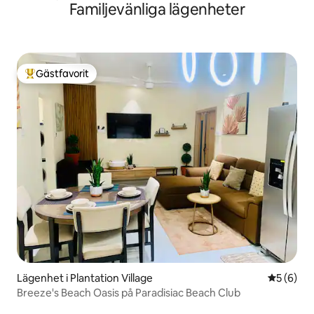
Familjevänliga lägenheter
Gästfavorit
Populär gästfavorit
Lägenhet i Plantation Village
5 av 5 i 
5 (6)
Breeze's Beach Oasis på Paradisiac Beach Club