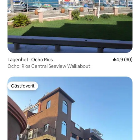
Lägenhet i Ocho Rios
4,9 av 5 i g
4,9 (30)
Ocho. Rios Central Seaview Walkabout
Gästfavorit
Gästfavorit