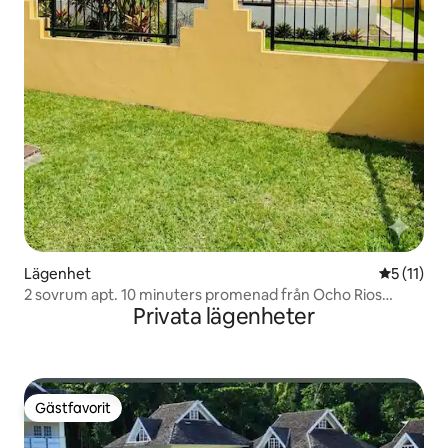
Lägenhet
5 av 5 i 
5 (11)
2 sovrum apt. 10 minuters promenad från Ocho Rios
Privata lägenheter
Centre JA
Gästfavorit
Gästfavorit