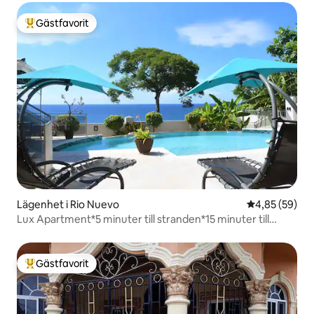
Gästfavorit
Populär gästfavorit
Lägenhet i Rio Nuevo
4,85 av 5 i g
4,85 (59)
Lux Apartment*5 minuter till stranden*15 minuter till
Ocho Rios*Säker
Gästfavorit
Populär gästfavorit