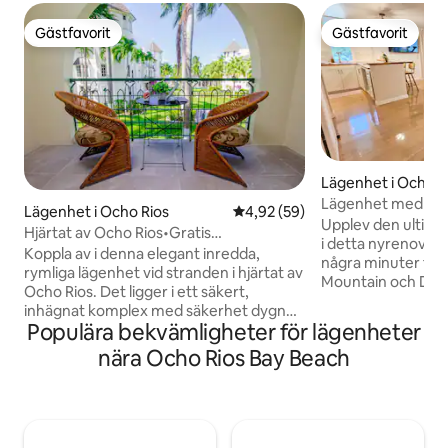
Gästfavorit
Gästfavorit
Gästfavorit
Gästfavorit
Lägenhet i Ocho R
Lägenhet med havs
Lägenhet i Ocho Rios
4,92 av 5 i genomsnittligt bet
4,92 (59)
Upplev den ultimata
Hjärtat av Ocho Rios•Gratis
i detta nyrenove
strand•KingBed•Pool•150Mbps
Koppla av i denna elegant inredda,
några minuter frå
rymliga lägenhet vid stranden i hjärtat av
Mountain och Dol
Ocho Rios. Det ligger i ett säkert,
ligger granne med
inhägnat komplex med säkerhet dygnet
Magarativille, St
Populära bekvämligheter för lägenheter
runt och erbjuder sinnesro bara några
matställen. Njut av din privata balkong
steg från där allt händer. Med 690
nära Ocho Rios Bay Beach
perfekt för avkopp
kvadratmeter (64 m²) av
havsutsikt. Den eleganta inredningen
bostadsutrymme och mindre än 100
inkluderar en bek
meter från stranden, är det perfekt för
bäddsoffa för extra
morgon simmar eller solnedgång
utrustat kök och ett
promenader. Butiker, restauranger,