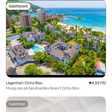
Gästfavorit
Gästfavorit
Lägenhet i Ocho Rios
4,93 av 5 i g
4,93 (15)
Mysig oas på Sandcastles Resort Ocho Rios
Superhost
Superhost