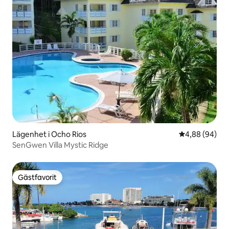
Lägenhet i Ocho Rios
4,88 av 5 i g
4,88 (94)
SenGwen Villa Mystic Ridge
Gästfavorit
Gästfavorit