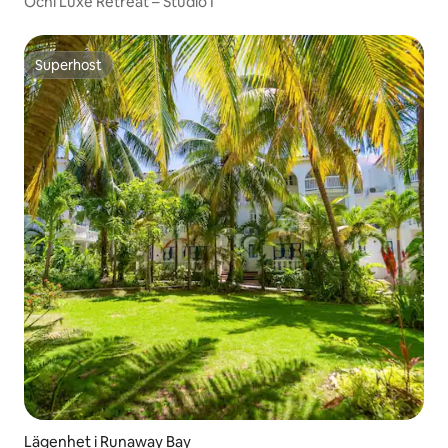
Ochi Luxe Retreat – Studio I
Superhost
Superhost
Lägenhet i Runaway Bay