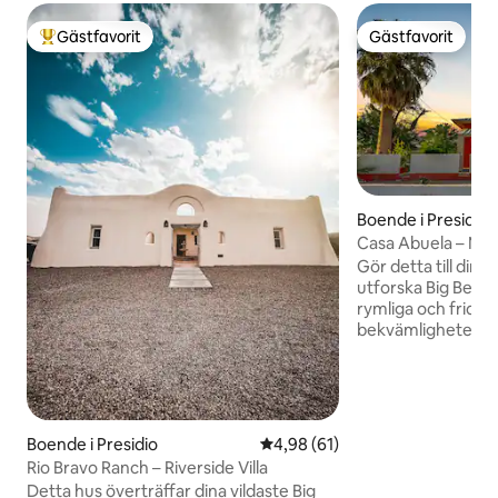
Gästfavorit
Gästfavorit
Populär gästfavorit
Gästfavorit
Boende i Presidio
Casa Abuela – Mys
med 2 sovrum
Gör detta till din
utforska Big Bend
rymliga och fridfu
bekvämligheter du 
mycket bekväma s
måltider i ett fullt u
utomhus på vårt p
av en sängfösare 
berömda mörka West
Boende i Presidio
4,98 av 5 i genomsnittligt be
4,98 (61)
av Presidios smås
Rio Bravo Ranch – Riverside Villa
ligger en kort bilr
Detta hus överträffar dina vildaste Big