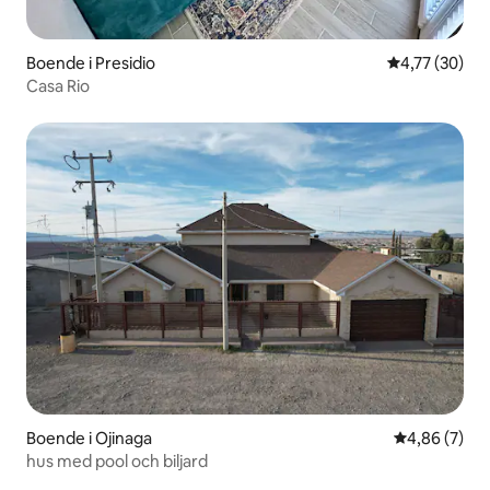
Boende i Presidio
4,77 av 5 i g
4,77 (30)
Casa Rio
Boende i Ojinaga
4,86 av 5 i 
4,86 (7)
hus med pool och biljard