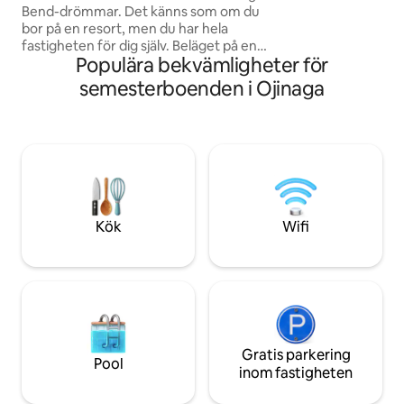
livsmedelsbutik, r
Bend-drömmar. Det känns som om du
bensinstationer, po
bor på en resort, men du har hela
Ojinaga, Chihuahu
fastigheten för dig själv. Beläget på en
Populära bekvämligheter för
privat ranch som gränsar till FM 170/The
River Road nära Big Bend Ranch State
semesterboenden i Ojinaga
Park och bara 64 km till Lajitas, utstrålar
detta specialbyggda adobehus lyx: ett
välutrustat kök, madrasser med överdel,
ekologiska sängkläder, Molton Brown-
spaprodukter och mycket mer! Detta är
den bästa semesterboendeupplevelsen
i Big Bend. Livet är för kort för att inte bo
på Rio Bravo Ranch!
Kök
Wifi
Gratis parkering
Pool
inom fastigheten