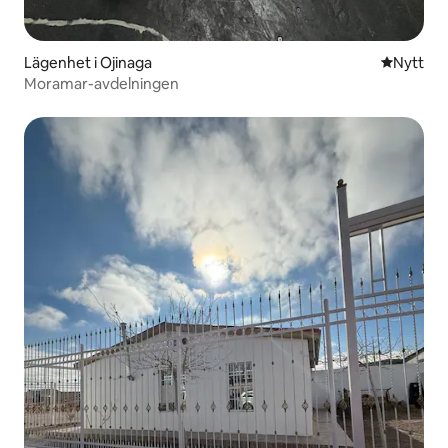
Lägenhet i Ojinaga
Nytt ställ
Nytt
Moramar-avdelningen