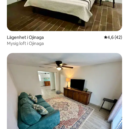
Lägenhet i Ojinaga
4,6 av 5 i g
4,6 (42)
Mysig loft i Ojinaga