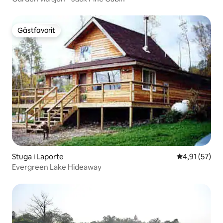
Gästfavorit
Gästfavorit
Stuga i Laporte
4,91 av 5 i g
4,91 (57)
Evergreen Lake Hideaway