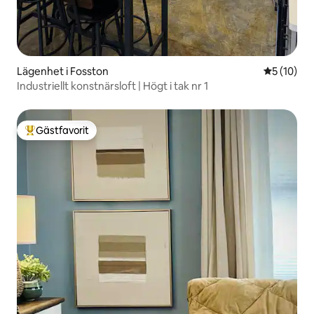
Lägenhet i Fosston
5 av 5 i g
5 (10)
Industriellt konstnärsloft | Högt i tak nr 1
Gästfavorit
Populär gästfavorit