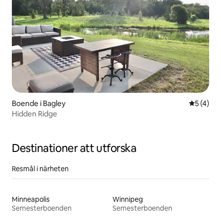
Boende i Bagley
5 av 5 i 
5 (4)
Hidden Ridge
Destinationer att utforska
Resmål i närheten
Minneapolis
Winnipeg
Semesterboenden
Semesterboenden