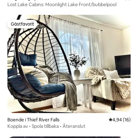
Lost Lake Cabins: Moonlight Lake Front/bubbelpool
Gästfavorit
Gästfavorit
Boende i Thief River Falls
4,94 av 5 i g
4,94 (16)
Koppla av • Spola tillbaka • Återanslut