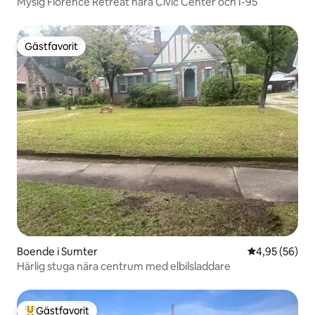
Mysig Florence Retreat nära Civic Center och I-95
Gästfavorit
Gästfavorit
Boende i Sumter
4,95 av 5 i g
4,95 (56)
Härlig stuga nära centrum med elbilsladdare
Gästfavorit