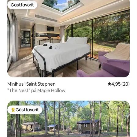
Gästfavorit
Gästfavorit
Minihus i Saint Stephen
4,95 av 5 i g
4,95 (20)
"The Nest" på Maple Hollow
Gästfavorit
Populär gästfavorit