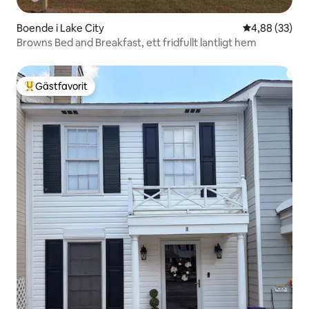
Boende i Lake City
4,88 av 5 i g
4,88 (33)
Browns Bed and Breakfast, ett fridfullt lantligt hem
Gästfavorit
Populär gästfavorit