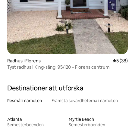
Radhus i Florens
5 av 5 i g
5 (38)
Tyst radhus | King-säng I95/I20 – Florens centrum
Destinationer att utforska
Resmål i närheten
Främsta sevärdheterna i närheten
Atlanta
Myrtle Beach
Semesterboenden
Semesterboenden