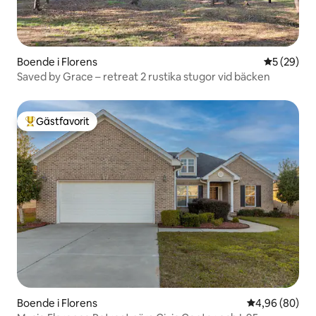
Boende i Florens
5 av 5 i g
5 (29)
Saved by Grace – retreat 2 rustika stugor vid bäcken
Gästfavorit
Populär gästfavorit
Boende i Florens
4,96 av 5 i g
4,96 (80)