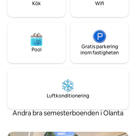
bekvämlighet och
Kök
Wifi
kaffe/te.
Gratis parkering
Pool
inom fastigheten
Luftkonditionering
Andra bra semesterboenden i Olanta