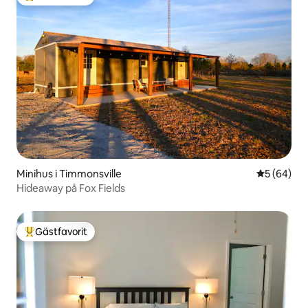
Populär gästfavorit
Minihus i Timmonsville
5 av 5 i g
5 (64)
Hideaway på Fox Fields
Gästfavorit
Populär gästfavorit