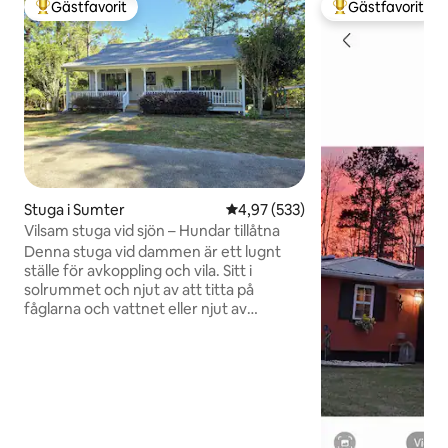
Gästfavorit
Gästfavorit
Populär gästfavorit
Populär gästfavor
Stuga i Sumter
4,97 av 5 i genomsnittligt bety
4,97 (533)
Vilsam stuga vid sjön – Hundar tillåtna
Denna stuga vid dammen är ett lugnt
ställe för avkoppling och vila. Sitt i
solrummet och njut av att titta på
fåglarna och vattnet eller njut av
gungstolarna på verandan där du kan
lyssna på fåglarna och grodorna. Vi ligger
12 minuter från centrala Sumter och 20
minuter från Shaw AFB. Intressanta
platser i närheten är Swan Lake Iris
Gardens, Poinsett State Park och
Congaree Nat. Park. Det är bara 2