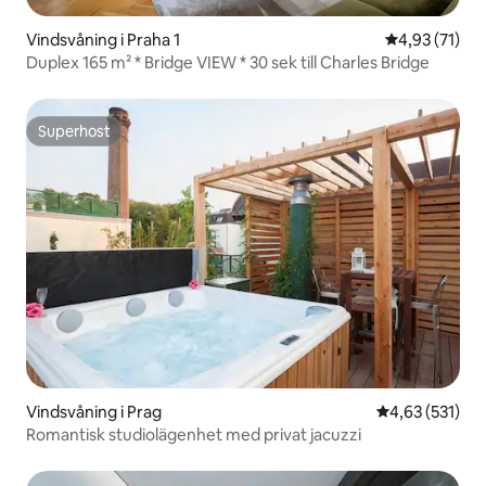
Vindsvåning i Praha 1
4,93 av 5 i g
4,93 (71)
Duplex 165 m² * Bridge VIEW * 30 sek till Charles Bridge
Superhost
Superhost
Vindsvåning i Prag
4,63 av 5 i ge
4,63 (531)
Romantisk studiolägenhet med privat jacuzzi