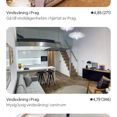
Vindsvåning i Prag
4,85 av 5 i ge
4,85 (271)
Gå till vindslägenheten i hjärtat av Prag.
Vindsvåning i Prag
4,79 av 5 i ge
4,79 (346)
Mysig lyxig vindsvåning i centrum