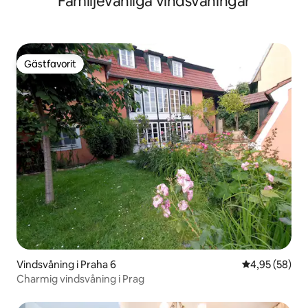
Familjevänliga vindsvåningar
Gästfavorit
Gästfavorit
Vindsvåning i Praha 6
4,95 av 5 i g
4,95 (58)
Charmig vindsvåning i Prag