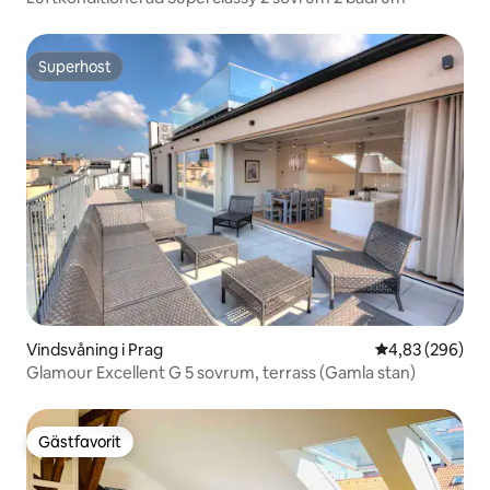
Superhost
Superhost
Vindsvåning i Prag
4,83 av 5 i ge
4,83 (296)
Glamour Excellent G 5 sovrum, terrass (Gamla stan)
Gästfavorit
Gästfavorit