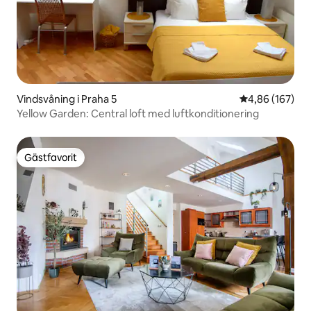
Vindsvåning i Praha 5
4,86 av 5 i ge
4,86 (167)
Yellow Garden: Central loft med luftkonditionering
Gästfavorit
Gästfavorit