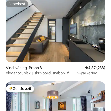
Superhost
Superhost
Vindsvåning i Praha 8
4,87 av 5 i ge
4,87 (238)
elegantduplex︱skrivbord, snabb wifi,︱ TV-parkering
Gästfavorit
Populär gästfavorit