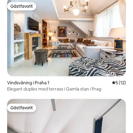
Gästfavorit
Gästfavorit
Vindsvåning i Praha 1
5 av 5 i g
5 (12)
Elegant duplex med terrass i Gamla stan i Prag
Gästfavorit
Gästfavorit