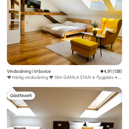
Vindsvåning i Vršovice
4,91 av 5 i ge
4,91 (138)
❤️ Härlig vindsvåning ❤️ 10m GAMLA STAN ✈️ flygplats ✈️
VESPA
Gästfavorit
Gästfavorit