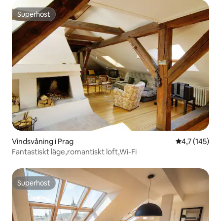
Superhost
Superhost
Vindsvåning i Prag
4,7 av 5 i ge
4,7 (145)
Fantastiskt läge,romantiskt loft,Wi-Fi
Superhost
Superhost