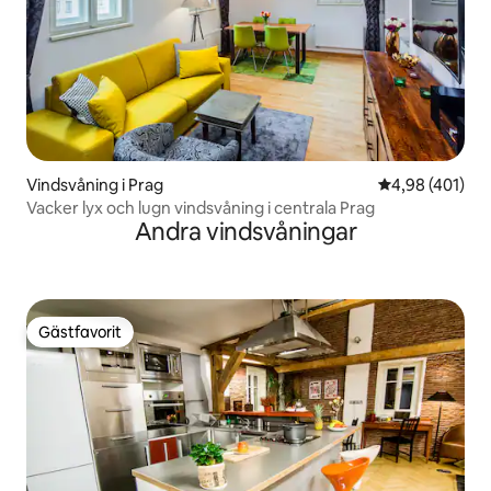
Vindsvåning i Prag
4,98 av 5 i ge
4,98 (401)
Vacker lyx och lugn vindsvåning i centrala Prag
Andra vindsvåningar
Gästfavorit
Gästfavorit