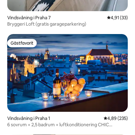
Vindsvåning i Praha 7
4,91 av 5 i g
4,91 (33)
Bryggeri Loft (gratis garageparkering)
Gästfavorit
Gästfavorit
Vindsvåning i Praha 1
4,89 av 5 i ge
4,89 (235)
6 sovrum + 2,5 badrum + luftkonditionering CHIC
Penthouse på Vaclavplatsen