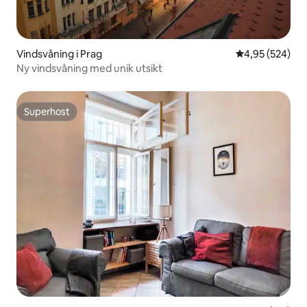
Vindsvåning i Prag
4,95 av 5 i ge
4,95 (524)
Ny vindsvåning med unik utsikt
Superhost
Superhost