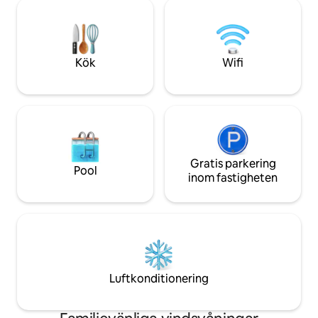
graders utsikt, välutrustat och bekvämt.
samt fantastisk 
Fullt utrustat kök med spis, ugn och
kaféer och restauranger. Unn
diskmaskin till ert förfogande. Villa
den högsta nivån av
trädgård finns också för eftermiddag
eller kväll vila.
Kök
Wifi
Gratis parkering
Pool
inom fastigheten
Luftkonditionering