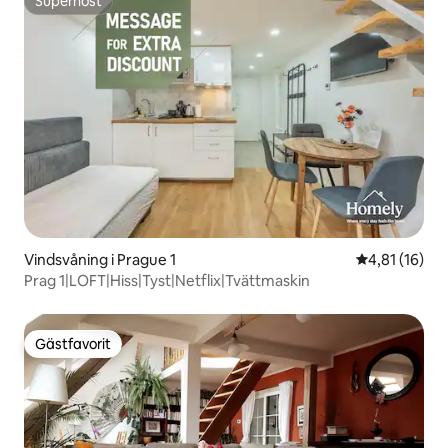
Superhost
Superhost
Vindsvåning i Prague 1
4,81 av 5 i g
4,81 (16)
Prag 1|LOFT|Hiss|Tyst|Netflix|Tvättmaskin
Gästfavorit
Gästfavorit