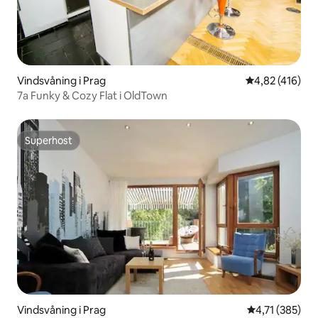
Vindsvåning i Prag
4,82 av 5 i ge
4,82 (416)
7a Funky & Cozy Flat i OldTown
Superhost
Superhost
Vindsvåning i Prag
4,71 av 5 i ge
4,71 (385)