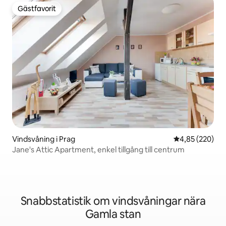
Gästfavorit
Gästfavorit
Vindsvåning i Prag
4,85 av 5 i ge
4,85 (220)
Jane's Attic Apartment, enkel tillgång till centrum
Snabbstatistik om vindsvåningar nära
Gamla stan