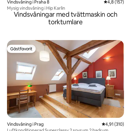
Vindsvåning i Praha 8
4,8 av 5 i ge
4,8 (157)
Mysig vindsvåning i Hip Karlin
Vindsvåningar med tvättmaskin och
torktumlare
Gästfavorit
Gästfavorit
Vindsvåning i Prag
4,91 av 5 i ge
4,91 (310)
Luftkonditionerad Superclassy 2 sovrum 2 badrum