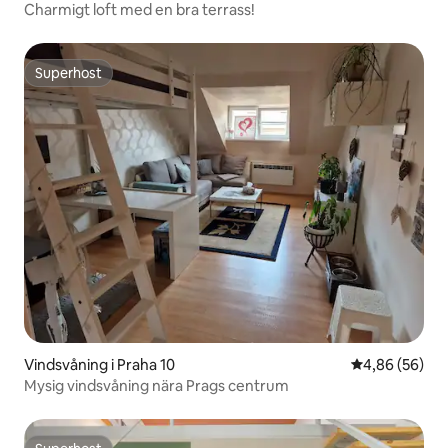
Charmigt loft med en bra terrass!
Superhost
Superhost
Vindsvåning i Praha 10
4,86 av 5 i g
4,86 (56)
Mysig vindsvåning nära Prags centrum