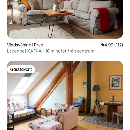
Vindsvåning i Prag
4,99 av 5 i ge
4,99 (112)
Lägenhet KAFKA - 10 minuter från centrum
Gästfavorit
Gästfavorit