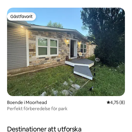
Gästfavorit
Gästfavorit
Boende i Moorhead
4,75 av 5 i 
4,75 (8)
Perfekt förberedelse för park
Destinationer att utforska