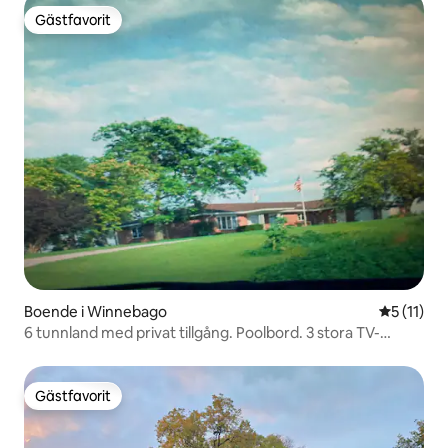
Gästfavorit
Gästfavorit
Boende i Winnebago
5 av 5 i 
5 (11)
6 tunnland med privat tillgång. Poolbord. 3 stora TV-
apparater
Gästfavorit
Gästfavorit