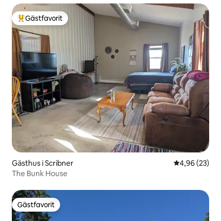
Gästfavorit
Populär gästfavorit
Gästhus i Scribner
4,96 av 5 i g
4,96 (23)
The Bunk House
Gästfavorit
Gästfavorit