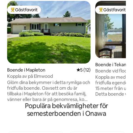
Gästfavorit
Gästfavorit
Populär gästfavorit
Populär gästfavor
Boende i Tekama
Boende i Mapleton
5 av 5 i genomsnittligt be
5 (12)
Boende vid floden
Koppla av på Elmwood
at 673
Koppla av med hel
Glöm dina bekymmer i detta rymliga och
fridfulla egendom 
fridfulla boende. Oavsett om du är
15 meter från utep
tillbaka i Mapleton för att besöka familj,
Detta boende vid 
vänner eller bara är på genomresa, kom
stället för en fisket
Populära bekvämligheter för
och bo hos oss på Elmwood.
tjejresa, en helg u
Avkopplande, rymligt, lugnt, rent och
familjesemester. Nj
semesterboenden i Onawa
har alla grundläggande bekvämligheter
utrustade kök och
du behöver för ett bekvämt besök. Inga
plats för 6 personer
dammiga grusvägar för att komma åt
altanen och njut a