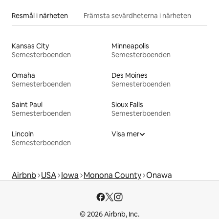
Resmål i närheten
Främsta sevärdheterna i närheten
Kansas City
Minneapolis
Semesterboenden
Semesterboenden
Omaha
Des Moines
Semesterboenden
Semesterboenden
Saint Paul
Sioux Falls
Semesterboenden
Semesterboenden
Lincoln
Visa mer
Semesterboenden
Airbnb
USA
Iowa
Monona County
Onawa
© 2026 Airbnb, Inc.