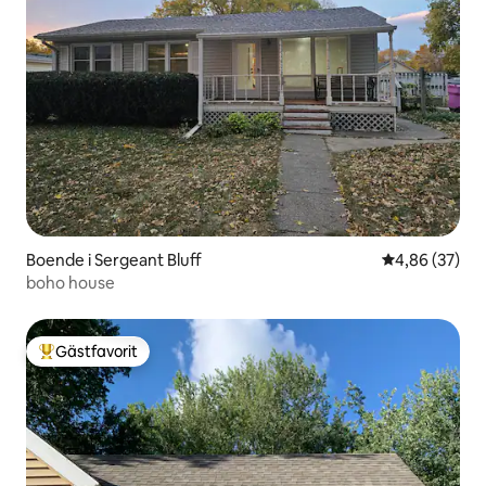
Boende i Sergeant Bluff
4,86 av 5 i g
4,86 (37)
boho house
Gästfavorit
Populär gästfavorit