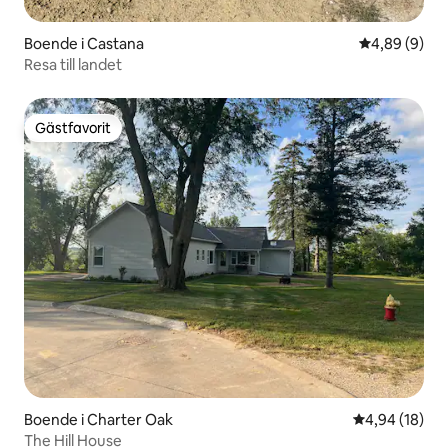
Boende i Castana
4,89 av 5 i 
4,89 (9)
Resa till landet
Gästfavorit
Gästfavorit
Boende i Charter Oak
4,94 av 5 i g
4,94 (18)
The Hill House