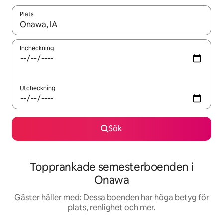
Plats
När resultaten är tillgängliga kan du navigera med upp- och ned
Incheckning
Utcheckning
Sök
Topprankade semesterboenden i
Onawa
Gäster håller med: Dessa boenden har höga betyg för
plats, renlighet och mer.