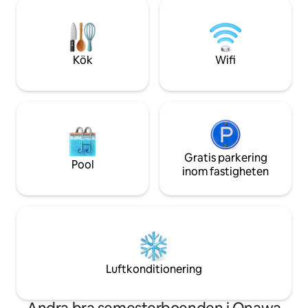
fastigheten! Vi kommer att renovera
och eldstaden. Du 
och uppdatera inredningen när vi kan.
den fristående pool
Om de lediga datum du behöver inte är
av september eller
tillgängliga, vänligen skicka ett
slutet av dagen.
meddelande till oss för att diskutera
Kök
Wifi
vidare. Inga husdjur eller tillställningar,
tack.
Gratis parkering
Pool
inom fastigheten
Luftkonditionering