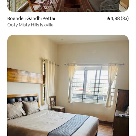
Boende i Gandhi Pettai
4,88 av 5 i g
4,88 (33)
Ooty Misty Hills lyxvilla