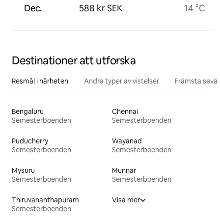
Dec.
588 kr SEK
14 °C
Destinationer att utforska
Resmål i närheten
Andra typer av vistelser
Främsta sevär
Bengaluru
Chennai
Semesterboenden
Semesterboenden
Puducherry
Wayanad
Semesterboenden
Semesterboenden
Mysuru
Munnar
Semesterboenden
Semesterboenden
Thiruvananthapuram
Visa mer
Semesterboenden