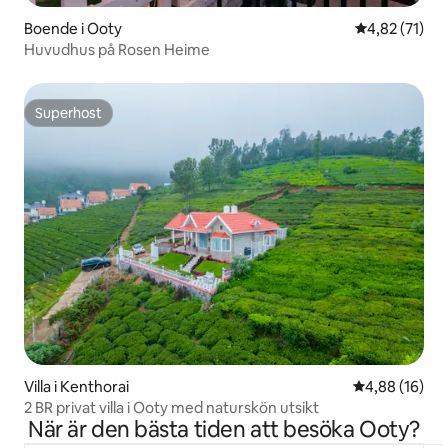
Boende i Ooty
4,82 av 5 i g
4,82 (71)
Huvudhus på Rosen Heime
Superhost
Superhost
Villa i Kenthorai
4,88 av 5 i g
4,88 (16)
2 BR privat villa i Ooty med naturskön utsikt
När är den bästa tiden att besöka Ooty?