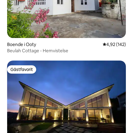
Boende i Ooty
4,92 av 5 i ge
4,92 (142)
Beulah Cottage - Hemvistelse
Gästfavorit
Gästfavorit