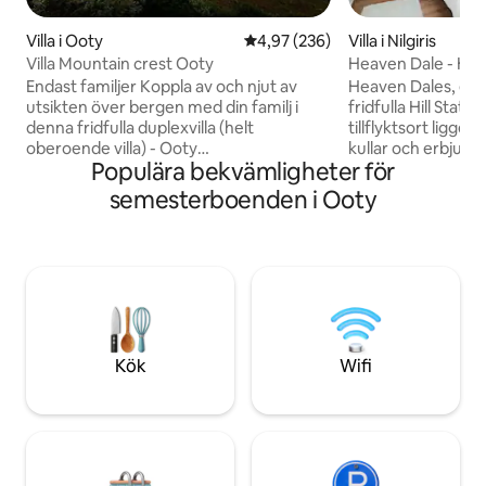
Villa i Ooty
4,97 av 5 i genomsnittligt bety
4,97 (236)
Villa i Nilgiris
Villa Mountain crest Ooty
Heaven Dale - Hela
sovrum
Endast familjer Koppla av och njut av
Heaven Dales, en ly
utsikten över bergen med din familj i
fridfulla Hill Stati
denna fridfulla duplexvilla (helt
tillflyktsort ligge
oberoende villa) - Ooty
kullar och erbjuder
Populära bekvämligheter för
leksakstågstation och stora turistplatser
dimmiga dalar och 
inom 2 till 4 km radie endast Köket har
modern inredning
semesterboenden i Ooty
möjlighet att göra te kaffe nudlar bröd
solbelysta rum, e
och bebismat MAT; Mat alla alternativ vi
förstklassiga bekv
har - Du kan beställa från menyn och
fönster garanterar
hemlagad mat kommer att levereras - Vi
varje rum. Varje 
har vaktmästare som hjälper till med te,
vilsam tillflykt m
kaffe och nudlar – Swiggy Zomato får
eget lyxigt badru
också dörrleverans - Restauranger i
elegans på Heaven
närheten tillgängliga
möter överflöd.
Kök
Wifi