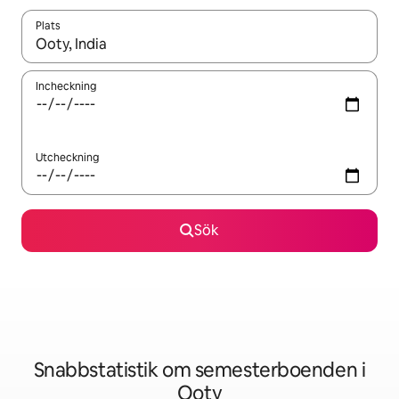
Plats
När resultaten är tillgängliga kan du navigera med upp- och ned
Incheckning
Utcheckning
Sök
Snabbstatistik om semesterboenden i
Ooty