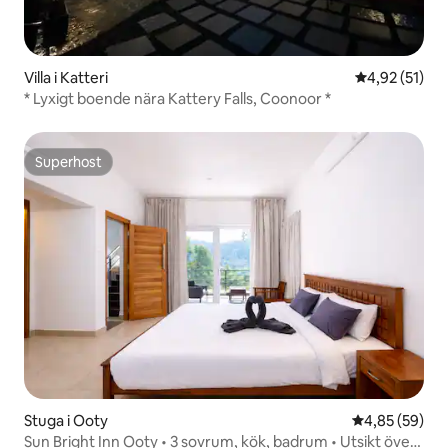
Villa i Katteri
4,92 av 5 i g
4,92 (51)
* Lyxigt boende nära Kattery Falls, Coonoor *
Superhost
Superhost
Stuga i Ooty
4,85 av 5 i g
4,85 (59)
Sun Bright Inn Ooty • 3 sovrum, kök, badrum • Utsikt över