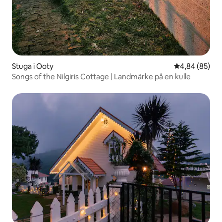
Stuga i Ooty
4,84 av 5 i g
4,84 (85)
Songs of the Nilgiris Cottage | Landmärke på en kulle