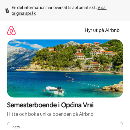
Hoppa
En del information har översatts automatiskt. 
Visa 
till
originalspråk
innehåll
Hyr ut på Airbnb
Semesterboende i Općina Vrsi
Hitta och boka unika boenden på Airbnb
Plats