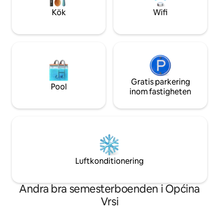
avslappnade som
en offentlig minifotboll lekplats med
Kök
Wifi
konstgräs.
Gratis parkering
Pool
inom fastigheten
Luftkonditionering
Andra bra semesterboenden i Općina
Vrsi