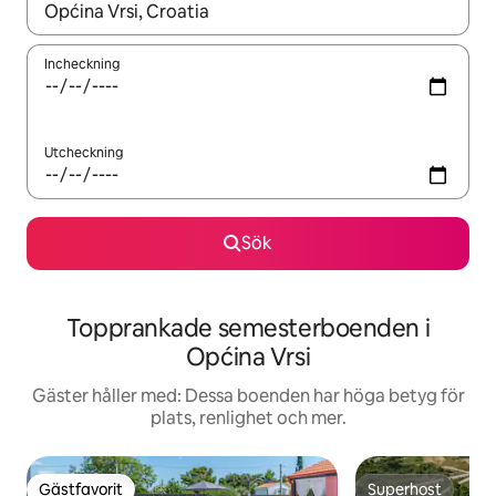
När resultaten är tillgängliga kan du navigera med upp- och ned
Incheckning
Utcheckning
Sök
Topprankade semesterboenden i
Općina Vrsi
Gäster håller med: Dessa boenden har höga betyg för
plats, renlighet och mer.
Gästfavorit
Superhost