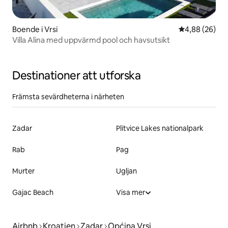
Boende i Vrsi
4,88 av 5 i g
4,88 (26)
Villa Alina med uppvärmd pool och havsutsikt
Destinationer att utforska
Främsta sevärdheterna i närheten
Zadar
Plitvice Lakes nationalpark
Rab
Pag
Murter
Ugljan
Gajac Beach
Visa mer
Airbnb
Kroatien
Zadar
Općina Vrsi