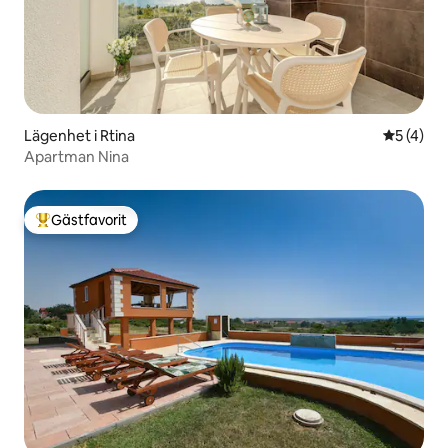
Lägenhet i Rtina
5 av 5 i 
5 (4)
Apartman Nina
Gästfavorit
Populär gästfavorit