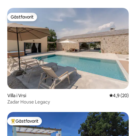
Gästfavorit
Gästfavorit
Villa i Vrsi
4,9 av 5 i g
4,9 (20)
Zadar House Legacy
Gästfavorit
Populär gästfavorit