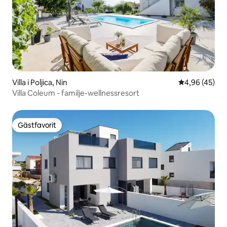
Villa i Poljica, Nin
4,96 av 5 i g
4,96 (45)
Villa Coleum - familje-wellnessresort
Gästfavorit
Gästfavorit