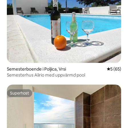
Semesterboende i Poljica, Vrsi
5 av 5 i g
5 (65)
Semesterhus Alirio med uppvärmd pool
Superhost
Superhost