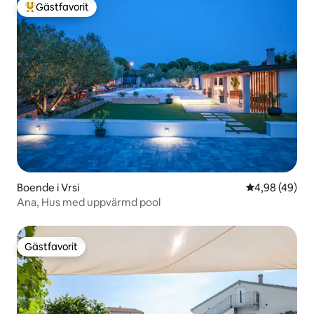
Gästfavorit
Populär gästfavorit
Boende i Vrsi
4,98 av 5 i g
4,98 (49)
Ana, Hus med uppvärmd pool
Gästfavorit
Gästfavorit