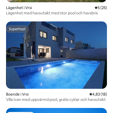
Lägenhet i Vrsi
5 av 5 i g
5 (25)
Lägenhet med havsutsikt med stor pool och havsbris
Superhost
Superhost
Boende i Vrsi
4,83 av 5 i g
4,83 (18)
Villa Ivan med uppvärmd pool, gratis cyklar och havsutsikt