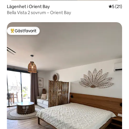
Lägenhet i Orient Bay
5 av 5 i g
5 (21)
Bella Vista 2 sovrum – Orient Bay
Gästfavorit
Populär gästfavorit