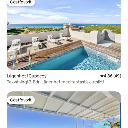
Gästfavorit
Gästfavorit
Lägenhet i Cupecoy
4,86 av 5 i g
4,86 (49)
Takvåning! 3-Bdr. Lägenhet med fantastisk utsikt!
Gästfavorit
Gästfavorit