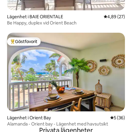
Lägenhet i BAIE ORIENTALE
4,89 av 5 i g
4,89 (27)
Be Happy, duplex vid Orient Beach
Gästfavorit
Populär gästfavorit
Lägenhet i Orient Bay
5 av 5 i g
5 (36)
Alamanda - Orient bay - Lägenhet med havsutsikt
Privata lägenheter