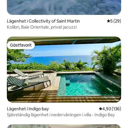
Lägenhet i Collectivity of Saint Martin
5 av 5 i g
5 (29)
Kolibri, Baie Orientale, privat jacuzzi
Gästfavorit
Gästfavorit
Lägenhet i Indigo bay
4,93 av 5 i ge
4,93 (136)
Självständig lägenhet i nedervåningen i villa - Indigo Bay