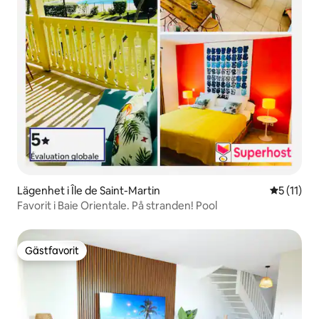
Lägenhet i Île de Saint-Martin
5 av 5 i 
5 (11)
Favorit i Baie Orientale. På stranden! Pool
Gästfavorit
Gästfavorit