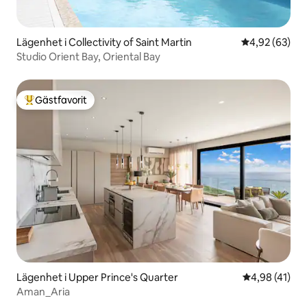
Lägenhet i Collectivity of Saint Martin
4,92 av 5 i g
4,92 (63)
Studio Orient Bay, Oriental Bay
Gästfavorit
Populär gästfavorit
Lägenhet i Upper Prince's Quarter
4,98 av 5 i g
4,98 (41)
Aman_Aria