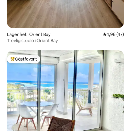
Lägenhet i Orient Bay
4,96 av 5 i g
4,96 (47)
Trevlig studio i Orient Bay
Gästfavorit
Populär gästfavorit