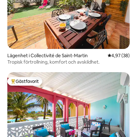
Lägenhet i Collectivité de Saint-Martin
4,97 av 5 i g
4,97 (38)
Tropisk förtrollning, komfort och avskildhet.
Gästfavorit
Populär gästfavorit