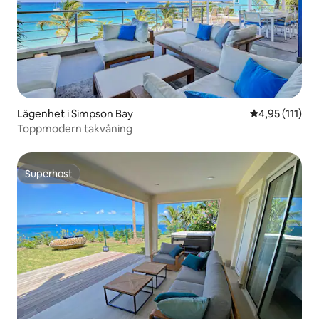
Lägenhet i Simpson Bay
4,95 av 5 i g
4,95 (111)
Toppmodern takvåning
Superhost
Superhost