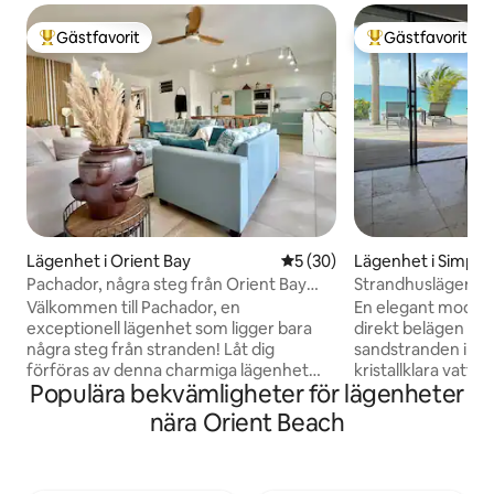
Gästfavorit
Gästfavorit
Populär gästfavorit
Populär gästfavor
Lägenhet i Orient Bay
5 av 5 i genomsnittligt be
5 (30)
Lägenhet i Simpso
Pachador, några steg från Orient Bay
Strandhuslägenh
Beach
Välkommen till Pachador, en
En elegant moder
exceptionell lägenhet som ligger bara
direkt belägen på 
några steg från stranden! Låt dig
sandstranden i Sim
förföras av denna charmiga lägenhet
kristallklara vatt
Populära bekvämligheter för lägenheter
som nyligen har renoverats, inbäddad i
utforska den karib
en lugn och privilegierad miljö, i hjärtat av
livliga nattliv. Vår öutflykt ger dig den
nära Orient Beach
Orient Bay. Några steg från en av de
fulla avkopplings
vackraste stränderna på ön och bara
med strandstolar, 
några minuters promenad från byn Baie
utomhusdusch, sn