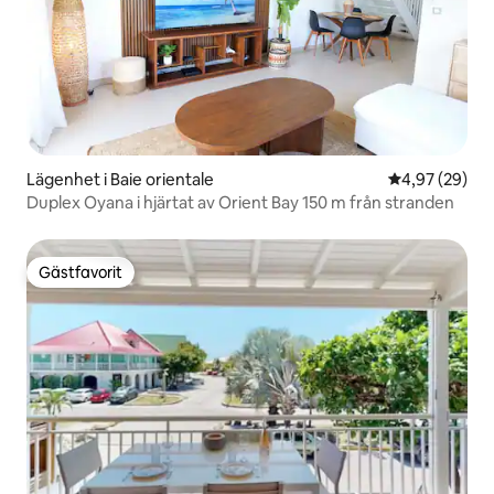
Lägenhet i Baie orientale
4,97 av 5 i g
4,97 (29)
Duplex Oyana i hjärtat av Orient Bay 150 m från stranden
Gästfavorit
Gästfavorit