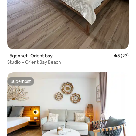
Lägenhet i Orient bay
5 av 5 i g
5 (23)
Studio – Orient Bay Beach
Superhost
Superhost