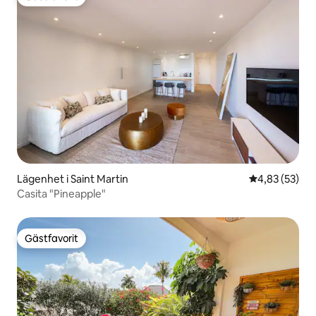
Gästfavorit
Lägenhet i Saint Martin
4,83 av 5 i g
4,83 (53)
Casita "Pineapple"
Gästfavorit
Gästfavorit