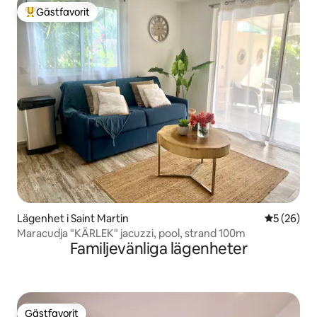
Gästfavorit
Populär gästfavorit
Lägenhet i Saint Martin
5 av 5 i g
5 (26)
Maracudja "KÄRLEK" jacuzzi, pool, strand 100m
Familjevänliga lägenheter
Gästfavorit