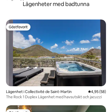
Lägenheter med badtunna
Gästfavorit
Gästfavorit
Lägenhet i Collectivité de Saint-Martin
4,95 av 5 i g
4,95 (58)
The Rock 1 Duplex Lägenhet med havsutsikt och jacuzzi