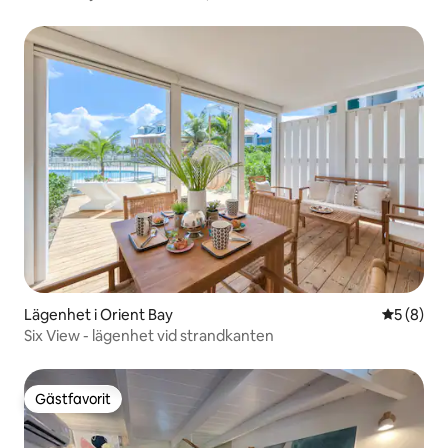
Lägenhet i Orient Bay
5 av 5 i 
5 (8)
Six View - lägenhet vid strandkanten
Gästfavorit
Gästfavorit