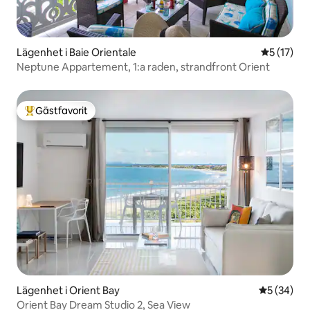
Lägenhet i Baie Orientale
5 av 5 i g
5 (17)
Neptune Appartement, 1:a raden, strandfront Orient
Gästfavorit
Populär gästfavorit
Lägenhet i Orient Bay
5 av 5 i g
5 (34)
Orient Bay Dream Studio 2, Sea View