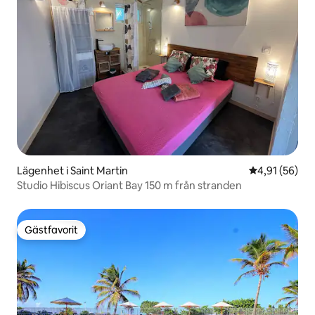
Lägenhet i Saint Martin
4,91 av 5 i g
4,91 (56)
Studio Hibiscus Oriant Bay 150 m från stranden
Gästfavorit
Gästfavorit