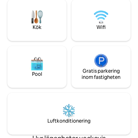
Orientale, kommer du att njuta av detta
paddelbrädor för 
perfekta läge som erbjuder lugn och
strandupplevelsen Bekvämlighet
närhet till restauranger, butiker och
inkluderar gratis 
aktiviteter för en oförglömlig semester.
strandstolar, par
Kök
Wifi
Gratis parkering
Pool
inom fastigheten
Luftkonditionering