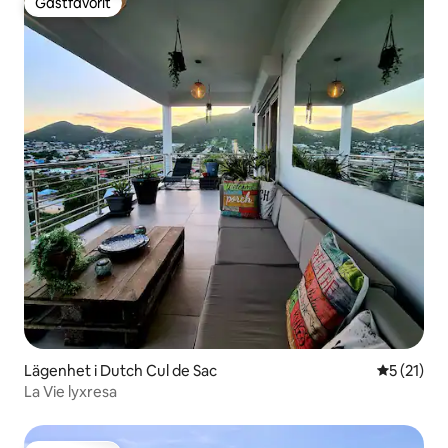
Gästfavorit
Gästfavorit
Lägenhet i Dutch Cul de Sac
5 av 5 i g
5 (21)
La Vie lyxresa