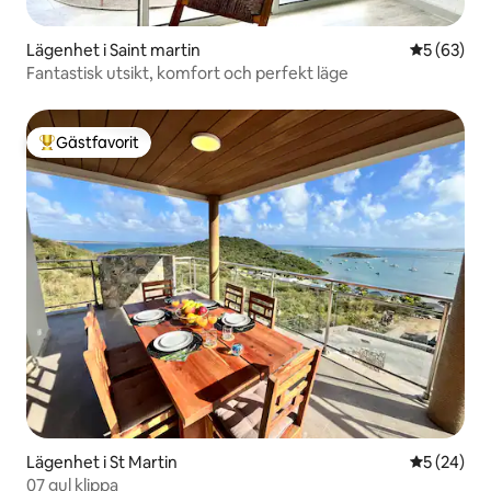
Lägenhet i Saint martin
5 av 5 i g
5 (63)
Fantastisk utsikt, komfort och perfekt läge
Gästfavorit
Populär gästfavorit
Lägenhet i St Martin
5 av 5 i g
5 (24)
07 gul klippa