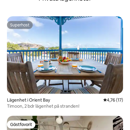
Superhost
Superhost
Lägenhet i Orient Bay
4,76 av 5 i g
4,76 (17)
Timoon, 2 bdr lägenhet på stranden!
Gästfavorit
Gästfavorit