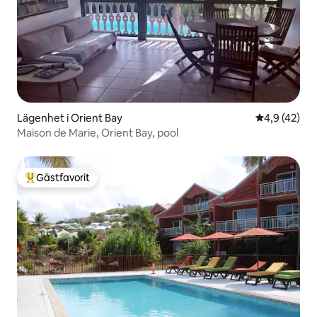
Lägenhet i Orient Bay
4,9 av 5 i g
4,9 (42)
Maison de Marie, Orient Bay, pool
Gästfavorit
Populär gästfavorit