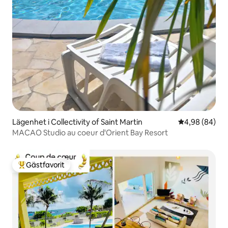
Lägenhet i Collectivity of Saint Martin
4,98 av 5 i g
4,98 (84)
MACAO Studio au coeur d'Orient Bay Resort
Gästfavorit
Populär gästfavorit