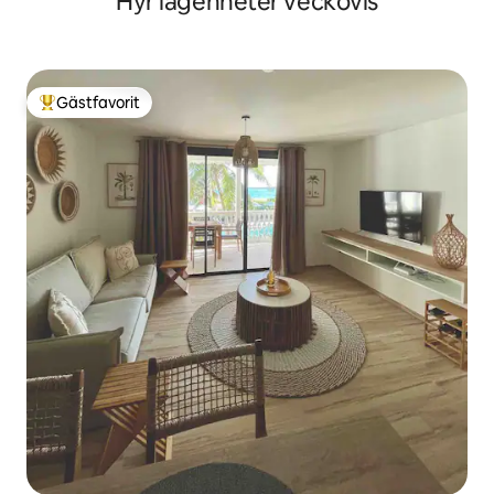
Hyr lägenheter veckovis
Gästfavorit
Populär gästfavorit