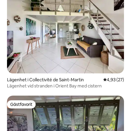
Lägenhet i Collectivité de Saint-Martin
4,93 av 5 i g
4,93 (27)
Lägenhet vid stranden i Orient Bay med cistern
Gästfavorit
Gästfavorit