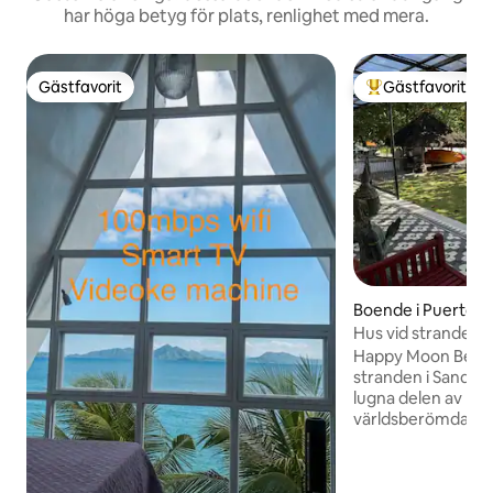
har höga betyg för plats, renlighet med mera.
Gästfavorit
Gästfavorit
Gästfavorit
Populär gästfavor
Boende i Puerto G
Hus vid stranden 
Happy Moon Beach
stranden i Sandbar
lugna delen av Pue
världsberömda vik
finns. Det har 3 s
utomhustoalett oc
fullt utrustat kök