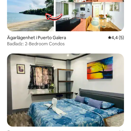
Ägarlägenhet i Puerto Galera
4,4 av 5 i 
4,4 (5)
Badladz: 2-Bedroom Condos