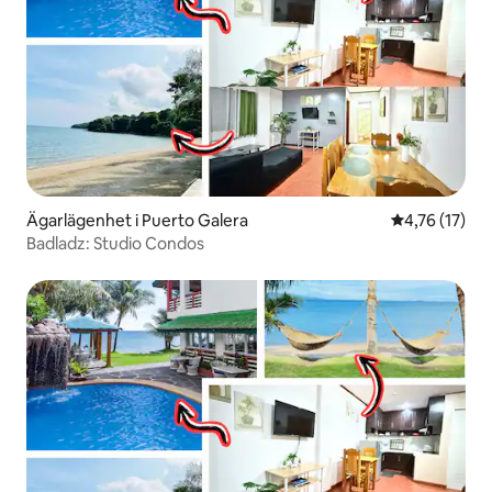
Ägarlägenhet i Puerto Galera
4,76 av 5 i g
4,76 (17)
Badladz: Studio Condos