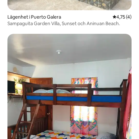
Lägenhet i Puerto Galera
4,75 av 5 i
4,75 (4)
Sampaguita Garden Villa, Sunset och Aninuan Beach.