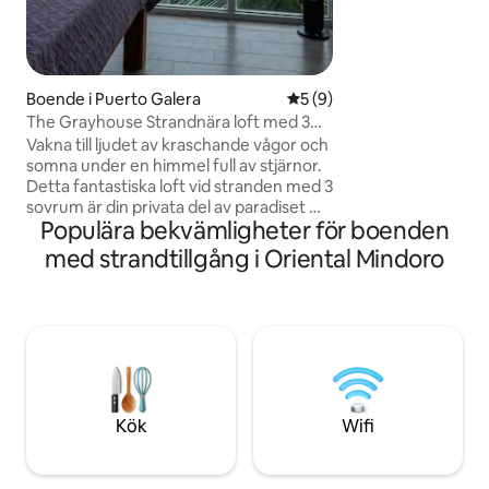
utomhusmatsal, ver
och Starlink wifi. Vi erbjuder gratis
användning av våra
hyra vattenskotra
boka öhoppning br
Boende i Puerto Galera
5 av 5 i genomsnittligt b
5 (9)
ligger i närheten 
The Grayhouse Strandnära loft med 3
restauranger ligge
sovrum, 2 badrum, 3 toaletter
Vakna till ljudet av kraschande vågor och
somna under en himmel full av stjärnor.
Detta fantastiska loft vid stranden med 3
sovrum är din privata del av paradiset —
Populära bekvämligheter för boenden
perfekt för familjer, grupper eller en
romantisk semester med vänner. 30
med strandtillgång i Oriental Mindoro
minuter med privat båt till framsidan av
fastigheten från Berberabe hamn
(Batangas) 20 minuter med tuktuk från
Balatero hamn (Puerto Galera). 15
minuter från Muelle hamn (Puerto
Galera), 2 stora livsmedelsbutiker
(Candava, HL), våtmarknad, Jollibee,
bankomater, apotek 25 minuter till
Kök
Wifi
White Beach.