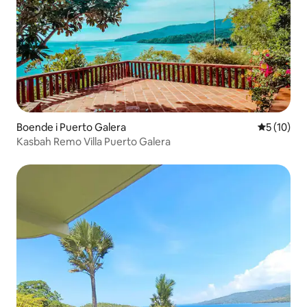
Boende i Puerto Galera
5 av 5 i g
5 (10)
Kasbah Remo Villa Puerto Galera