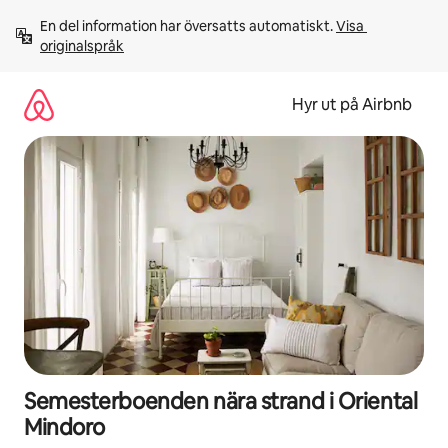
Hoppa
En del information har översatts automatiskt. 
Visa 
till
originalspråk
innehåll
Hyr ut på Airbnb
Semesterboenden nära strand i Oriental
Mindoro