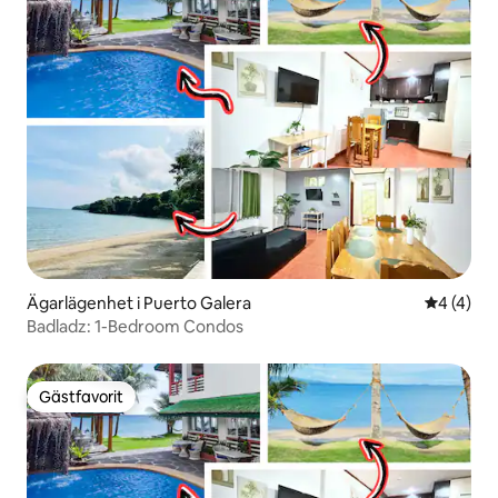
Ägarlägenhet i Puerto Galera
4 av 5 i 
4 (4)
Badladz: 1-Bedroom Condos
Gästfavorit
Gästfavorit