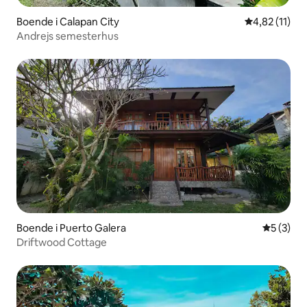
Boende i Calapan City
4,82 av 5 i 
4,82 (11)
Andrejs semesterhus
Boende i Puerto Galera
5 av 5 i 
5 (3)
Driftwood Cottage