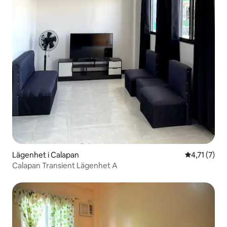
Lägenhet i Calapan
4,71 av 5 i
4,71 (7)
Calapan Transient Lägenhet A