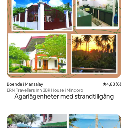
Boende i Mansalay
4,83 av 5 i 
4,83 (6)
ERN Travellers Inn 3BR House i Mindoro
Ägarlägenheter med strandtillgång