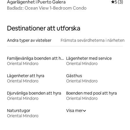
Ägarlägenhet i Puerto Galera
5 av 5 i 
5 (3)
Badladz: Ocean View 1-Bedroom Condo
Destinationer att utforska
Andra typer av vistelser
Främsta sevärdheterna i närheten
Familjevänliga boenden att hyra
Lägenheter med service
Oriental Mindoro
Oriental Mindoro
Lägenheter att hyra
Gästhus
Oriental Mindoro
Oriental Mindoro
Djurvänliga boenden att hyra
Boenden med pool att hyra
Oriental Mindoro
Oriental Mindoro
Naturstugor
Visa mer
Oriental Mindoro