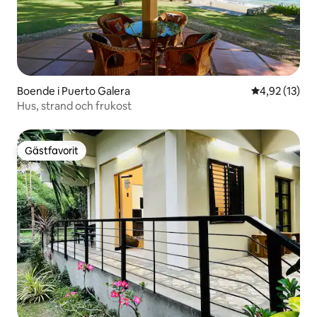
Boende i Puerto Galera
4,92 av 5 i g
4,92 (13)
Hus, strand och frukost
Gästfavorit
Gästfavorit