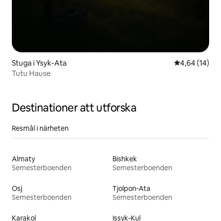
Stuga i Ysyk-Ata
4,64 av 5 i g
4,64 (14)
Tutu Hause
Destinationer att utforska
Resmål i närheten
Almaty
Bishkek
Semesterboenden
Semesterboenden
Osj
Tjolpon-Ata
Semesterboenden
Semesterboenden
Karakol
Issyk-Kul