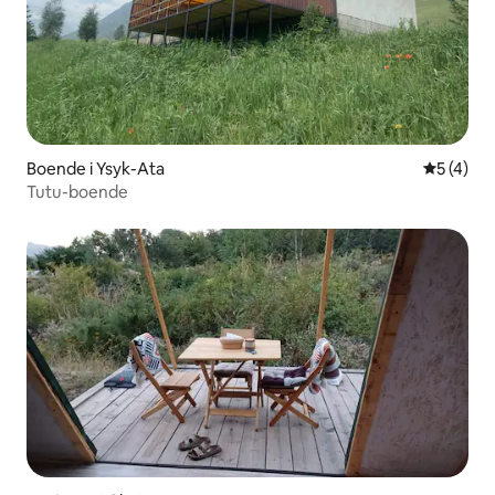
Boende i Ysyk-Ata
5 av 5 i 
5 (4)
Tutu-boende