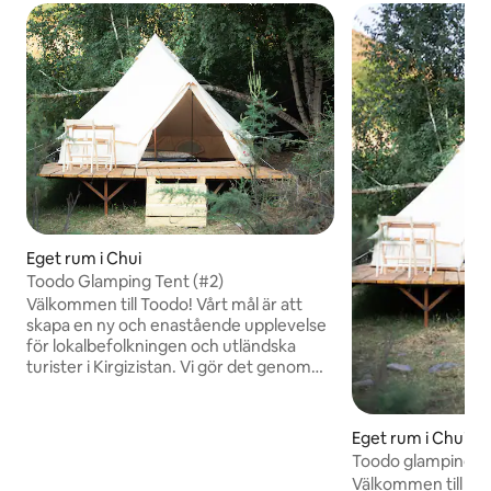
Eget rum i Chui
Toodo Glamping Tent (#2)
Välkommen till Toodo! Vårt mål är att
skapa en ny och enastående upplevelse
för lokalbefolkningen och utländska
turister i Kirgizistan. Vi gör det genom
att tillhandahålla en unik och hållbar
campingupplevelse. Toodo är tänkt att
vara en plats för komfort men inte utan
Eget rum i Chui
spännande möjligheter. Dyk in i kulturen,
Toodo glamping-täl
bli en del av naturen och njut av en rad
Välkommen till Too