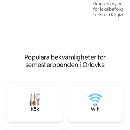
aktiviteter. Toodo erbjuder dig ett bra
skapa en ny och e
läge för att vandra, utforska och laga
för lokalbefolknin
mat. På kvällen kommer du att kunna
turister i Kirgizis
titta på stjärnorna, njuta av vår
att tillhandahålla 
utomhusbiograf och mycket mer.
campingupplevelse. Toodo är tänkt
vara en plats för 
spännande möjlighe
bli en del av natur
aktiviteter. Toodo 
läge för att vandra
Populära bekvämligheter för
mat. På kvällen k
semesterboenden i Orlovka
titta på stjärnorna,
utomhusbiograf o
Kök
Wifi