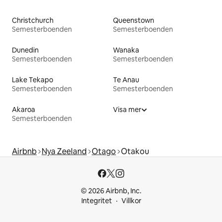
Christchurch
Queenstown
Semesterboenden
Semesterboenden
Dunedin
Wanaka
Semesterboenden
Semesterboenden
Lake Tekapo
Te Anau
Semesterboenden
Semesterboenden
Akaroa
Visa mer
Semesterboenden
Airbnb
Nya Zeeland
Otago
Otakou
© 2026 Airbnb, Inc.
Integritet
Villkor