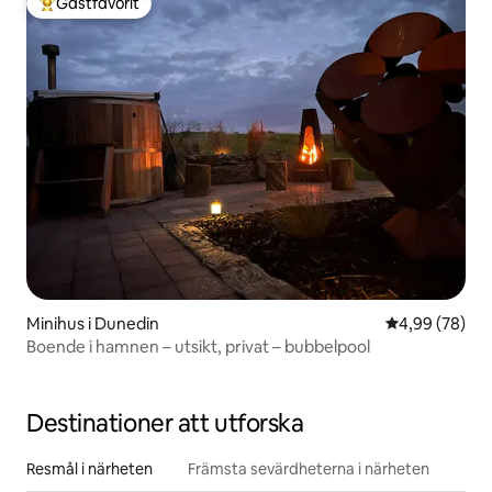
Gästfavorit
Populär gästfavorit
Minihus i Dunedin
4,99 av 5 i g
4,99 (78)
Boende i hamnen – utsikt, privat – bubbelpool
Destinationer att utforska
Resmål i närheten
Främsta sevärdheterna i närheten