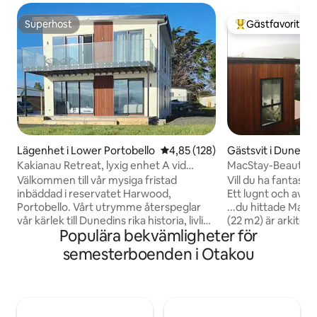
Superhost
Gästfavorit
Superhost
Populär gästfavor
Lägenhet i Lower Portobello
4,85 av 5 i genomsnittligt bet
4,85 (128)
Gästsvit i Dunedin
Kakianau Retreat, lyxig enhet A vid
MacStay-Beautiful
vattnet
Studio
Välkommen till vår mysiga fristad
Vill du ha fantastis
inbäddad i reservatet Harwood,
Ett lugnt och av
Portobello. Vårt utrymme återspeglar
...du hittade MacStay! Vår solfylld
vår kärlek till Dunedins rika historia, livliga
(22 m2) är arkitek
Populära bekvämligheter för
kultur och hisnande landskap. Oavsett
har "wow"-faktorn.
om du söker en avkopplande semester,
fågelsång och den
semesterboenden i Otakou
en äventyrsfylld tillflykt eller en kulturell
hamnscenen. I va
utforskning erbjuder vårt noggrant
på den fantastisk
utvalda helt nya Airbnb den perfekta
bara 15 minuters b
tillflyktsort för alla resenärer. Vi finns här
en 1 km promenad t
för att göra din vistelse verkligt
stranden. Egen in