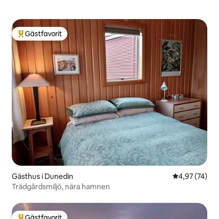
Gästfavorit
Populär gästfavorit
Gästhus i Dunedin
4,97 av 5 i g
4,97 (74)
Trädgårdsmiljö, nära hamnen
Gästfavorit