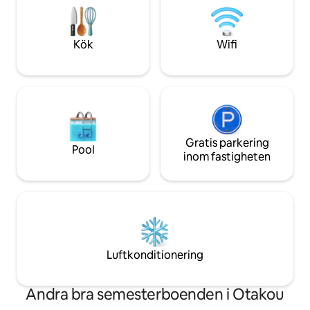
minnesvärd. Luta dig tillbaka och koppla
vackert inrett me
av i detta lugna, eleganta, senaste
sovrum. Kom och k
tekniken och utrymme.
trappsteg/uppförs
Kök
Wifi
Gratis parkering
Pool
inom fastigheten
Luftkonditionering
Andra bra semesterboenden i Otakou