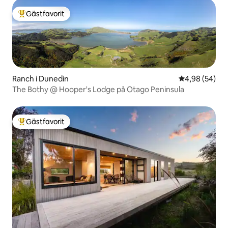
Gästfavorit
Populär gästfavorit
Ranch i Dunedin
4,98 av 5 i g
4,98 (54)
The Bothy @ Hooper's Lodge på Otago Peninsula
Gästfavorit
Populär gästfavorit