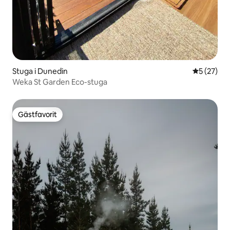
Stuga i Dunedin
5 av 5 i g
5 (27)
Weka St Garden Eco-stuga
Gästfavorit
Gästfavorit