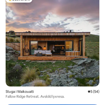
Populär gästfavorit
Stuga i Waikouaiti
5 av 5 i g
5 (54)
Fallow Ridge Retreat. Avskild lyxresa.