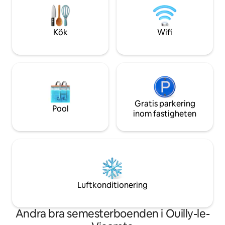
charm med inslag av modernitet för
september), ett sp
exceptionell komfort
basket) och en lek
rutschkanor, gung
Kök
Wifi
Gratis parkering
Pool
inom fastigheten
Luftkonditionering
Andra bra semesterboenden i Ouilly-le-