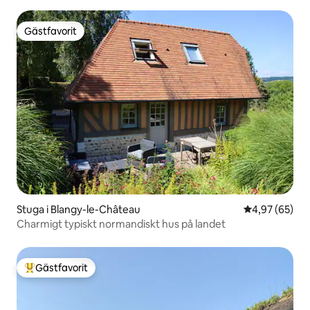
Gästfavorit
Gästfavorit
Stuga i Blangy-le-Château
4,97 av 5 i g
4,97 (65)
Charmigt typiskt normandiskt hus på landet
Gästfavorit
Populär gästfavorit