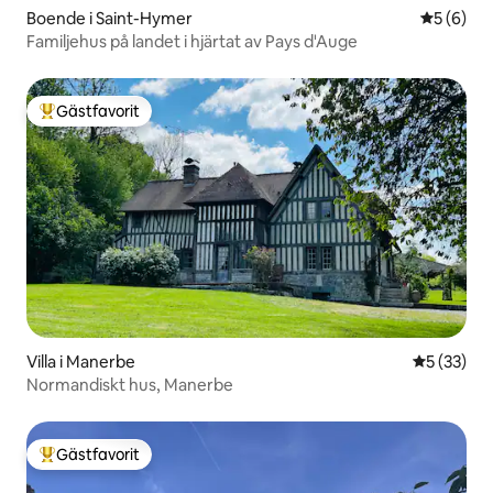
Boende i Saint-Hymer
5 av 5 i 
5 (6)
Familjehus på landet i hjärtat av Pays d'Auge
Gästfavorit
Populär gästfavorit
Villa i Manerbe
5 av 5 i g
5 (33)
Normandiskt hus, Manerbe
Gästfavorit
Populär gästfavorit