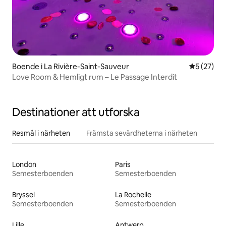
Boende i La Rivière-Saint-Sauveur
5 av 5 i g
5 (27)
Love Room & Hemligt rum – Le Passage Interdit
Destinationer att utforska
Resmål i närheten
Främsta sevärdheterna i närheten
London
Paris
Semesterboenden
Semesterboenden
Bryssel
La Rochelle
Semesterboenden
Semesterboenden
Lille
Antwerp