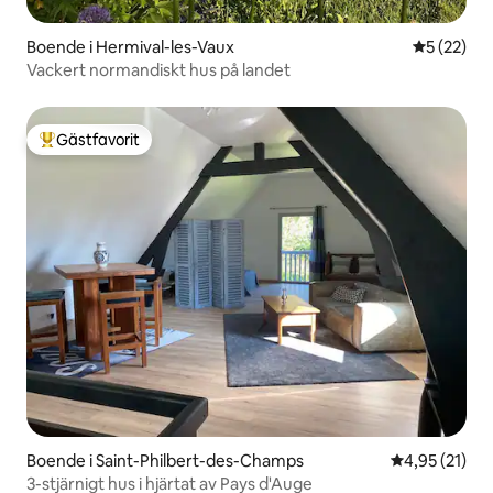
Boende i Hermival-les-Vaux
5 av 5 i g
5 (22)
Vackert normandiskt hus på landet
Gästfavorit
Populär gästfavorit
Boende i Saint-Philbert-des-Champs
4,95 av 5 i g
4,95 (21)
3-stjärnigt hus i hjärtat av Pays d'Auge