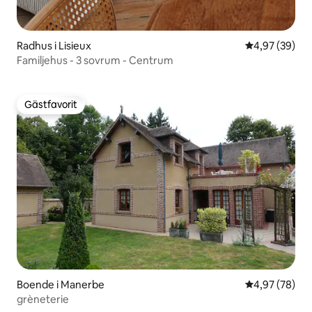
Radhus i Lisieux
4,97 av 5 i g
4,97 (39)
Familjehus - 3 sovrum - Centrum
Gästfavorit
Gästfavorit
Boende i Manerbe
4,97 av 5 i g
4,97 (78)
grèneterie