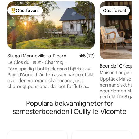
Gästfavorit
Gästfavorit
Populär gästfavorit
Gästfavorit
Stuga i Manneville-la-Pipard
5 av 5 i genomsnittligt be
5 (77)
Le Clos du Haut • Charmig
Boende i Cricque
boutiqueboende
Fördjupa dig i lantlig elegans I hjärtat av
Maison Longere - 
Pays d'Auge, från terrassen har du utsikt
Deauville
Upptäck Maison Lo
över den normandiska bocage, i ett
normandiskt hus i 
charmigt pensionat där det förflutna
egendomen Maiso
och nutiden sammanflätas Le Clos du
perfekt för 8 gäs
Haut erbjuder en fridfull tillflykt,
Populära bekvämligheter för
4 sovrum och 4 ba
undangömd från stadens oväsen,
minuter från Deauv
omgiven av det milda sällskapet av kor
semesterboenden i Ouilly-le-Vicomte
Honfleur och kom
och åsnor och bekvämt belägen vid
komfort med norm
regionens främsta attraktioner Njut av
har en möblerad te
ett kvalitetshus, utrustat och inrett med
öppen spis, fullt u
omsorg, som kombinerar landsbygdens
till en uppvärmd pool