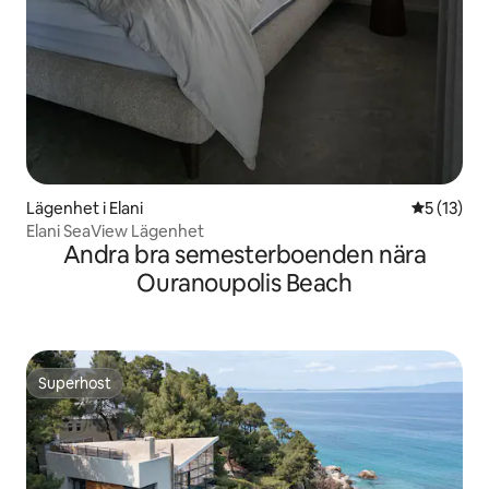
Lägenhet i Elani
5 av 5 i g
5 (13)
Elani SeaView Lägenhet
Andra bra semesterboenden nära
Ouranoupolis Beach
Superhost
Superhost