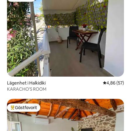
Gästfavorit
Lägenhet i Halkidiki
4,86 av 5 i g
4,86 (57)
KARACHO'S ROOM
Gästfavorit
Populär gästfavorit