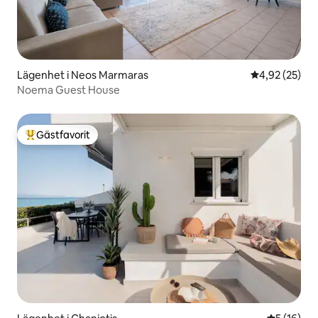
Lägenhet i Neos Marmaras
4,92 av 5 i g
4,92 (25)
Noema Guest House
Gästfavorit
Populär gästfavorit