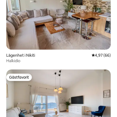
Lägenhet i Nikiti
4,97 av 5 i g
4,97 (66)
Halkidio
Gästfavorit
Gästfavorit