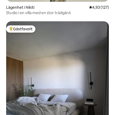
Lägenhet i Nikiti
4,93 av 5 i ge
4,93 (127)
Studio i en villa med en stor trädgård.
Gästfavorit
Populär gästfavorit