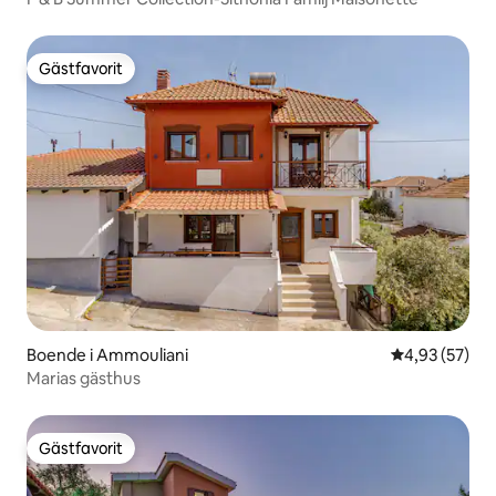
Gästfavorit
Gästfavorit
Boende i Ammouliani
4,93 av 5 i g
4,93 (57)
Marias gästhus
Gästfavorit
Gästfavorit