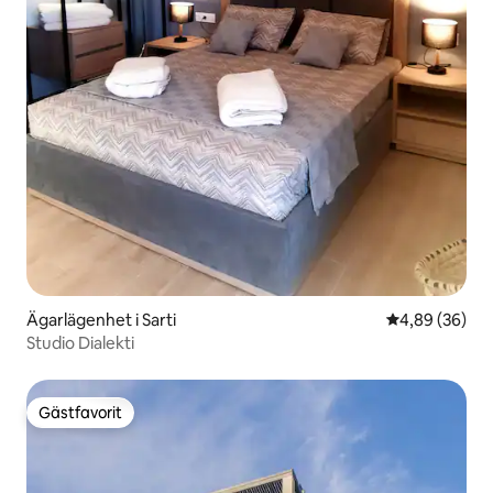
Ägarlägenhet i Sarti
4,89 av 5 i g
4,89 (36)
Studio Dialekti
Gästfavorit
Gästfavorit