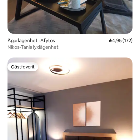
Ägarlägenhet i Afytos
4,95 av 5 i ge
4,95 (172)
Nikos-Tania lyxlägenhet
Gästfavorit
Gästfavorit