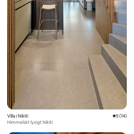
Villa i Nikiti
5 av 5 i g
5 (14)
Himmelskt lyxigt Nikiti