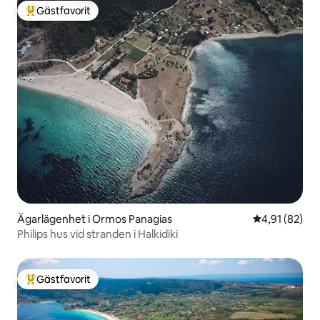
Gästfavorit
Populär gästfavorit
Ägarlägenhet i Ormos Panagias
4,91 av 5 i g
4,91 (82)
Philips hus vid stranden i Halkidiki
Gästfavorit
Populär gästfavorit