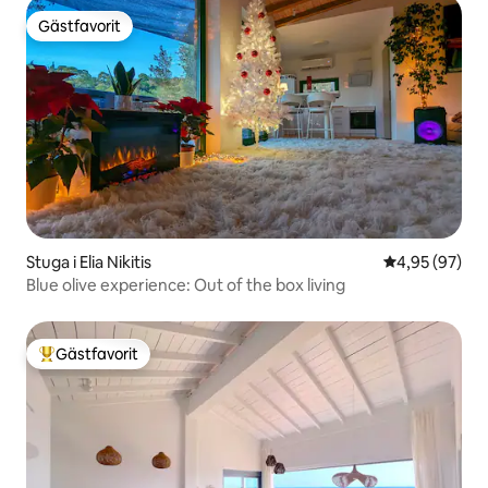
Gästfavorit
Gästfavorit
Stuga i Elia Nikitis
4,95 av 5 i g
4,95 (97)
Blue olive experience: Out of the box living
Gästfavorit
Populär gästfavorit