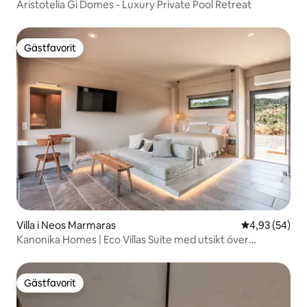
Aristotelia Gi Domes - Luxury Private Pool Retreat
Gästfavorit
Gästfavorit
Villa i Neos Marmaras
4,93 av 5 i g
4,93 (54)
Kanonika Homes | Eco Villas Suite med utsikt över
solnedgången
Gästfavorit
Gästfavorit