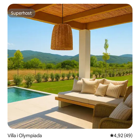
Superhost
Superhost
Villa i Olympiada
4,92 av 5 i g
4,92 (49)