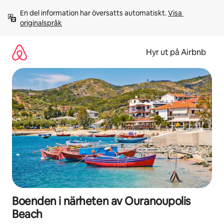
Hoppa
En del information har översatts automatiskt. 
Visa 
till
originalspråk
innehåll
Hyr ut på Airbnb
Boenden i närheten av Ouranoupolis
Beach