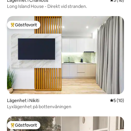
Lägenhet i Chaniotis
5 av 5 i g
5 (16)
Long Island House - Direkt vid stranden.
Gästfavorit
Populär gästfavorit
Lägenhet i Nikiti
5 av 5 i g
5 (10)
Lyxlägenhet på bottenvåningen
Gästfavorit
Populär gästfavorit