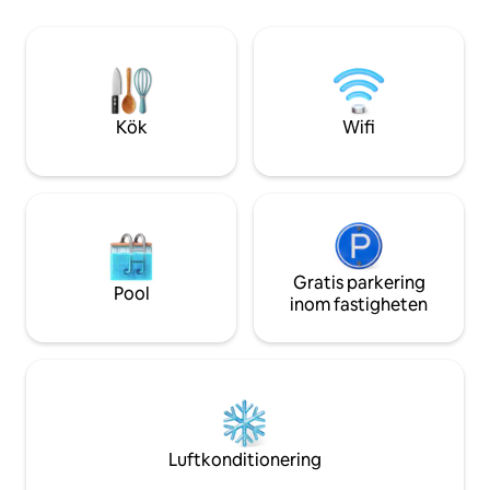
på terrassen. Villarna är ljusa, luftiga och
vila. Platsen är bo
rymliga, utformade för att släppa in
eftersom den ligg
utsidan.
långt från de mån
Kök
Wifi
Gratis parkering
Pool
inom fastigheten
Luftkonditionering