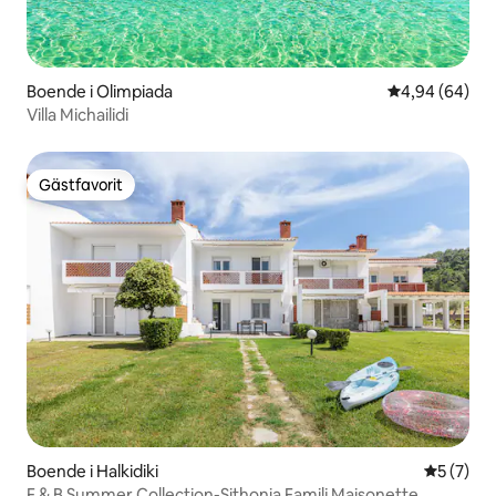
Boende i Olimpiada
4,94 av 5 i g
4,94 (64)
Villa Michailidi
Gästfavorit
Gästfavorit
Boende i Halkidiki
5 av 5 i 
5 (7)
F & B Summer Collection-Sithonia Familj Maisonette