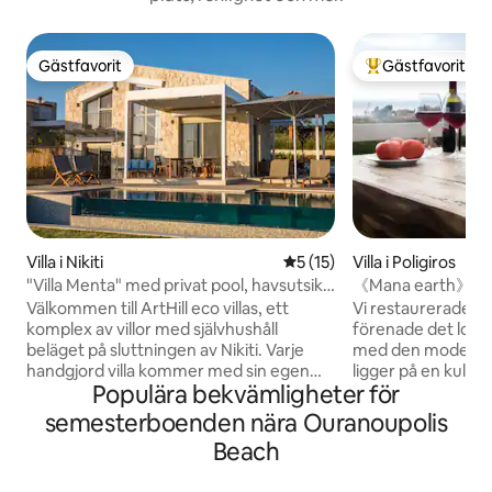
Gästfavorit
Gästfavorit
Gästfavorit
Populär gästfavor
Villa i Nikiti
5 av 5 i genomsnittligt be
5 (15)
Villa i Poligiros
"Villa Menta" med privat pool, havsutsikt
《Mana earth》
och trädgård
Välkommen till ArtHill eco villas, ett
Vi restaurerade e
komplex av villor med självhushåll
förenade det lokala
beläget på sluttningen av Nikiti. Varje
med den moderna l
handgjord villa kommer med sin egen
ligger på en kulle
Populära bekvämligheter för
privata pool och oavbruten utsikt över
bysantinska slotte
Egeiska havet. Varje ekovilla sträcker sig
berömda kust. Vill
semesterboenden nära Ouranoupolis
över två nivåer och har två sovrum, två
obegränsad utsikt
Beach
badrum och en öppen planlösning, fullt
bergen. Det ger e
utrustat kök vardagsrum som spiller ut
med en lämpligt anlagd pl