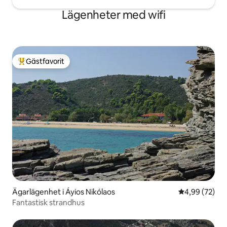
Lägenheter med wifi
Gästfavorit
Populär gästfavorit
Ägarlägenhet i Áyios Nikólaos
4,99 av 5 i g
4,99 (72)
Fantastisk strandhus