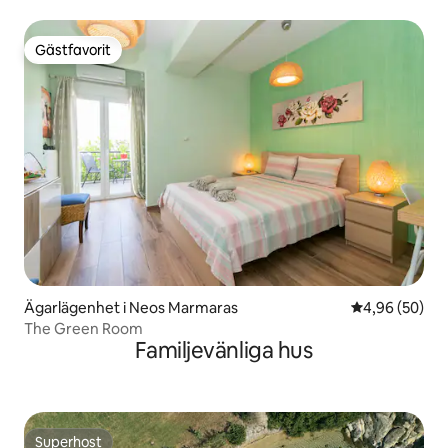
Gästfavorit
Gästfavorit
Ägarlägenhet i Neos Marmaras
4,96 av 5 i g
4,96 (50)
The Green Room
Familjevänliga hus
Superhost