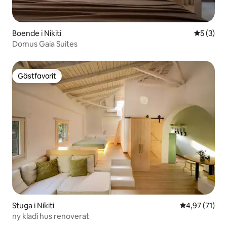
Boende i Nikiti
5 av 5 i 
5 (3)
Domus Gaia Suites
Gästfavorit
Gästfavorit
Stuga i Nikiti
4,97 av 5 i g
4,97 (71)
ny kladi hus renoverat