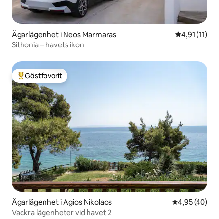
Ägarlägenhet i Neos Marmaras
4,91 av 5 i 
4,91 (11)
Sithonia – havets ikon
Gästfavorit
Populär gästfavorit
Ägarlägenhet i Agios Nikolaos
4,95 av 5 i g
4,95 (40)
Vackra lägenheter vid havet 2