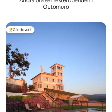
Andra bra semesterboenden i
Outomuro
Gästfavorit
Populär gästfavorit