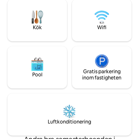
uteplatsen och ve
Cova beach, lovar vi dig att du inte
bottenvåningen. S
kommer att ångra att du besöker oss.
på belysning och 
Följ oss på IG: @casaboutiqueparadise
bokar en enda nat
kostnad på 50 eur
Kök
Wifi
Gratis parkering
Pool
inom fastigheten
Luftkonditionering