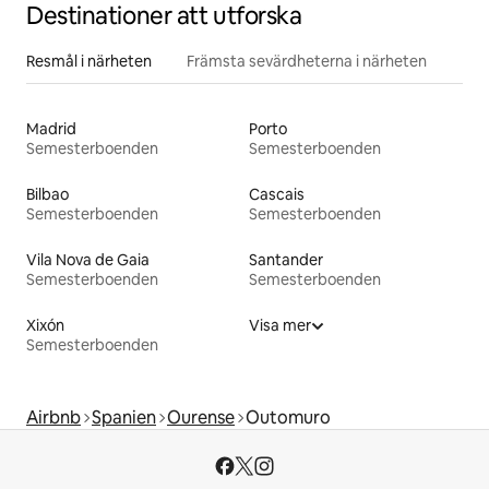
Destinationer att utforska
Resmål i närheten
Främsta sevärdheterna i närheten
Madrid
Porto
Semesterboenden
Semesterboenden
Bilbao
Cascais
Semesterboenden
Semesterboenden
Vila Nova de Gaia
Santander
Semesterboenden
Semesterboenden
Xixón
Visa mer
Semesterboenden
Airbnb
Spanien
Ourense
Outomuro