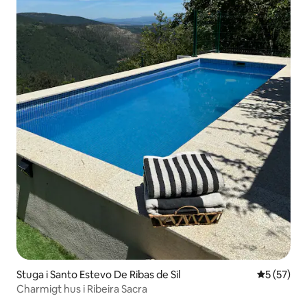
Stuga i Santo Estevo De Ribas de Sil
5 av 5 i g
5 (57)
Charmigt hus i Ribeira Sacra