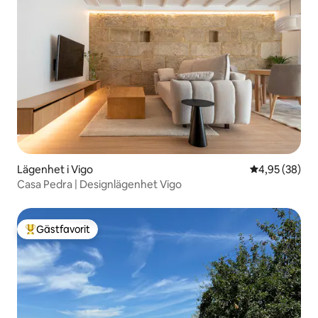
Lägenhet i Vigo
4,95 av 5 i g
4,95 (38)
Casa Pedra | Designlägenhet Vigo
Gästfavorit
Populär gästfavorit