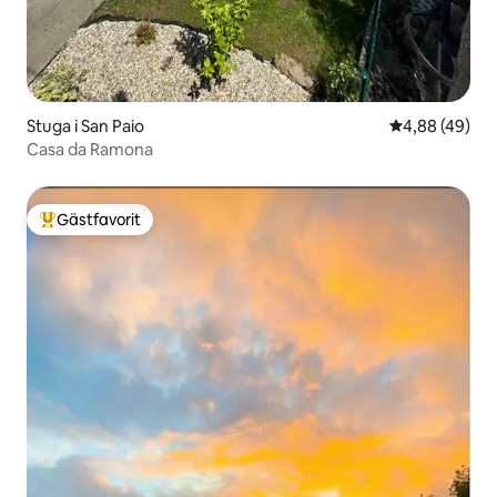
Stuga i San Paio
4,88 av 5 i g
4,88 (49)
Casa da Ramona
Gästfavorit
Populär gästfavorit