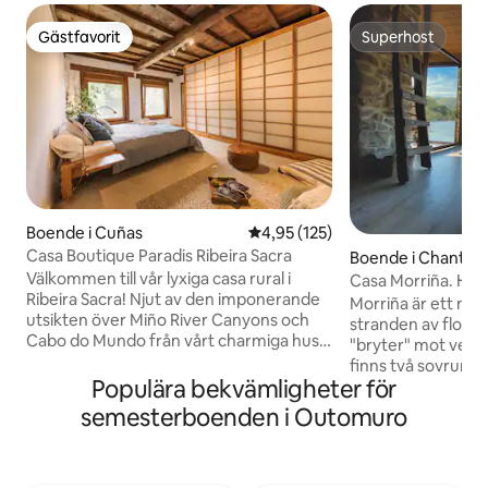
Gästfavorit
Superhost
Gästfavorit
Superhost
Boende i Cuñas
4,95 av 5 i genomsnittligt bet
4,95 (125)
Casa Boutique Paradis Ribeira Sacra
Boende i Chantad
Välkommen till vår lyxiga casa rural i
Casa Morriña. Hus v
Ribeira Sacra! Njut av den imponerande
Sacra
Morriña är ett nyr
utsikten över Miño River Canyons och
stranden av floden
Cabo do Mundo från vårt charmiga hus
"bryter" mot vera
på landsbygden. Omgiven av frodiga
finns två sovrum u
vingårdar och en trädgård inspirerad av
Populära bekvämligheter för
ett med eget badr
naturalism, erbjuder vår fastighet en
vardagsrum med ö
semesterboenden i Outomuro
avkopplande och oförglömlig
veranda med utsik
upplevelse. Beläget bara 300 meter från
övervåningen. Ett
en vacker vingård och 1-2 km från
och ett litet badru
utsiktspunkten Cabo do Mundo och A