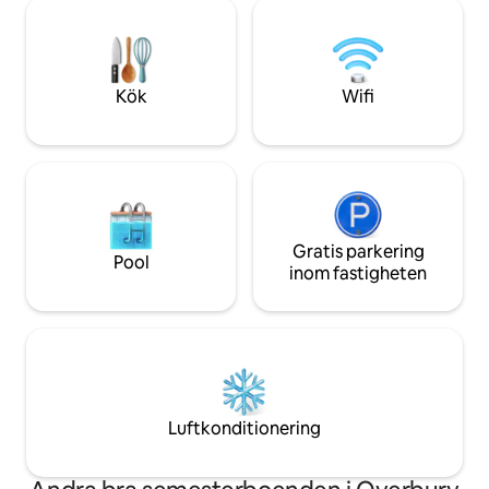
hektar privata pad
sängkläder är 100 % bomull med dun
och väl underhållen
täcke, kuddar mjuka handdukar och
expansivt utrymme
massor av garderobsutrymme.
springa fritt eller 
av landsbygden pr
Kök
Wifi
Gratis parkering
Pool
inom fastigheten
Luftkonditionering