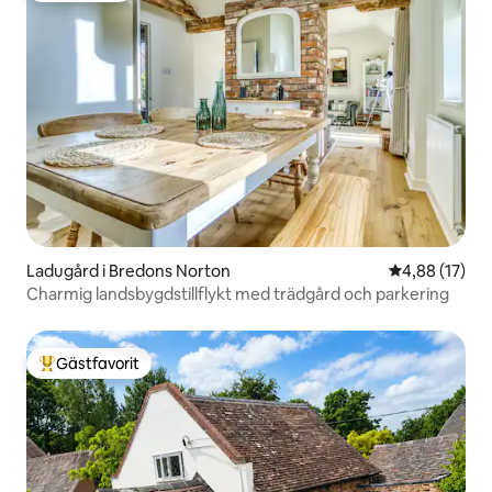
Ladugård i Bredons Norton
4,88 av 5 i g
4,88 (17)
Charmig landsbygdstillflykt med trädgård och parkering
Gästfavorit
Populär gästfavorit