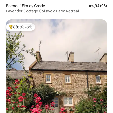
Boende i Elmley Castle
4,94 av 5 i g
4,94 (95)
Lavender Cottage Cotswold Farm Retreat
Gästfavorit
Populär gästfavorit