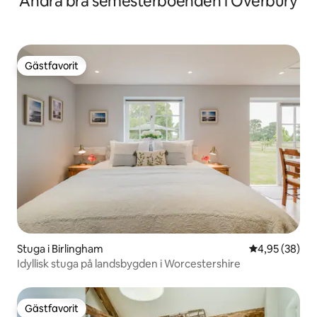
Andra bra semesterboenden i Overbury
Gästfavorit
Gästfavorit
Stuga i Birlingham
4,95 av 5 i g
4,95 (38)
Idyllisk stuga på landsbygden i Worcestershire
Gästfavorit
Gästfavorit