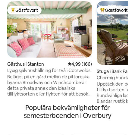
Gästfavorit
Gästfavorit
Populär gästfavorit
Populär gästfavor
Gästhus i Stanton
4,99 av 5 i genomsnittligt bety
4,99 (166)
Lyxig självhushållning för två i Cotswolds
Stuga i Bank Farm
Beläget på en gård mellan de pittoreska
Charmig hundvänl
byarna Broadway och Winchcombe är
ladugårdskonvert
Upptäck den perfe
detta privata annex den idealiska
tillflyktsorten i 
tillflyktsorten eller flykten för att besöka
hundvänliga lada s
Cotswolds. Sprid ut över två våningar
Blandar rustik ka
innehåller den öppna bottenvåningen
Populära bekvämligheter för
bekvämlighet och 
ett litet fullt utrustat kök och bekväm
livsstilsmöjlighet
semesterboenden i Overbury
sittgrupp med stor vedbrännare. Det
utrymme, komfort 
finns ett privat utomhusområde för din
för sina husdjur Utmärkande inslag i
njutning. På övervåningen finns en super
Hare Barn är den 
king size säng och eget badrum. Alla