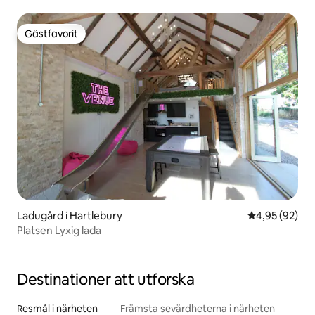
Gästfavorit
Gästfavorit
Ladugård i Hartlebury
4,95 av 5 i g
4,95 (92)
Platsen Lyxig lada
Destinationer att utforska
Resmål i närheten
Främsta sevärdheterna i närheten