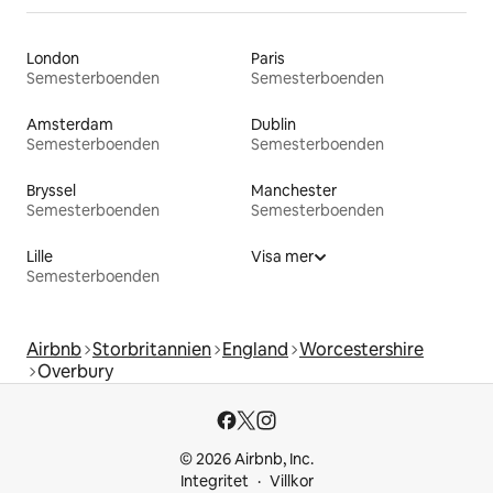
London
Paris
Semesterboenden
Semesterboenden
Amsterdam
Dublin
Semesterboenden
Semesterboenden
Bryssel
Manchester
Semesterboenden
Semesterboenden
Lille
Visa mer
Semesterboenden
Airbnb
Storbritannien
England
Worcestershire
Overbury
© 2026 Airbnb, Inc.
Integritet
Villkor