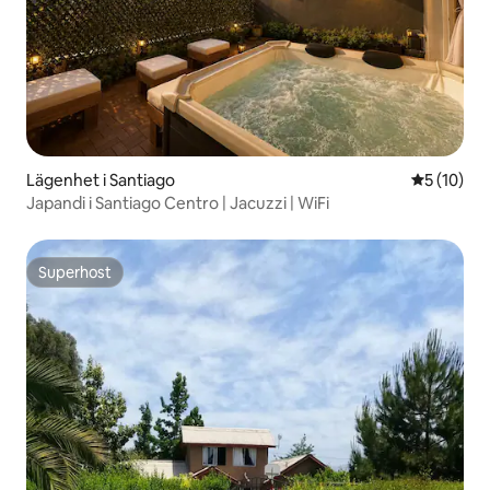
Lägenhet i Santiago
5 av 5 i g
5 (10)
Japandi i Santiago Centro | Jacuzzi | WiFi
Superhost
Superhost