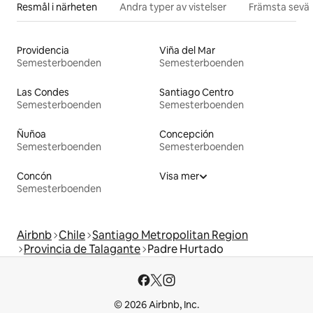
Resmål i närheten
Andra typer av vistelser
Främsta sevär
Providencia
Viña del Mar
Semesterboenden
Semesterboenden
Las Condes
Santiago Centro
Semesterboenden
Semesterboenden
Ñuñoa
Concepción
Semesterboenden
Semesterboenden
Concón
Visa mer
Semesterboenden
Airbnb
Chile
Santiago Metropolitan Region
Provincia de Talagante
Padre Hurtado
© 2026 Airbnb, Inc.