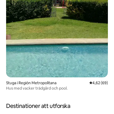
Stuga i Región Metropolitana
4,62 av 5 i g
4,62 (69)
Hus med vacker trädgård och pool.
Destinationer att utforska