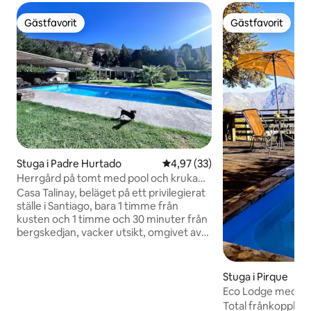
Gästfavorit
Gästfavorit
Gästfavorit
Gästfavorit
Stuga i Padre Hurtado
4,97 av 5 i genomsnittligt be
4,97 (33)
Herrgård på tomt med pool och kruka
(15 pers)
Casa Talinay, beläget på ett privilegierat
ställe i Santiago, bara 1 timme från
kusten och 1 timme och 30 minuter från
bergskedjan, vacker utsikt, omgivet av
natur – perfekt för att koppla av. Mycket
säkert och tyst område. Vackert hus,
med lekområden för barn och
Stuga i Pirque
underhållning för vuxna, grönområden,
Eco Lodge med pri
pool och badtunna, med en unik
bubbelpool
Total frånkoppling