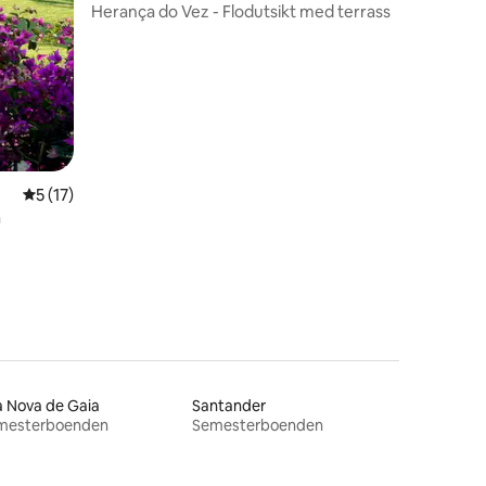
Herança do Vez - Flodutsikt med terrass
en
5 av 5 i genomsnittligt betyg, 17 omdömen
5 (17)
a
a Nova de Gaia
Santander
mesterboenden
Semesterboenden