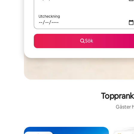
Utcheckning
Sök
Toppranka
Gäster h