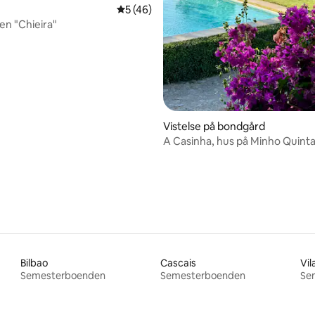
5 av 5 i genomsnittligt betyg, 46 omdöm
5 (46)
en "Chieira"
Vistelse på bondgård
A Casinha, hus på Minho Quint
Bilbao
Cascais
Vil
Semesterboenden
Semesterboenden
Se