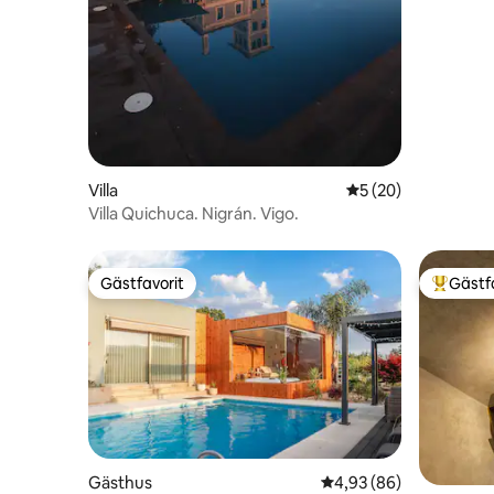
Villa
5 av 5 i genomsnit
5 (20)
Villa Quichuca. Nigrán. Vigo.
Gästfavorit
Gästf
Gästfavorit
Populär 
Gästhus
4,93 av 5 i genomsnit
4,93 (86)