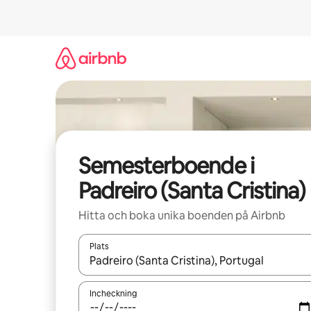
Hoppa
till
innehåll
Semesterboende i
Padreiro (Santa Cristina)
Hitta och boka unika boenden på Airbnb
Plats
När resultaten är tillgängliga kan du navigera me
Incheckning