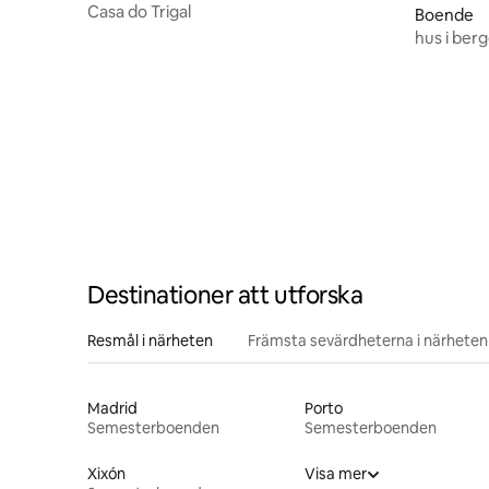
Casa do Trigal
Boende
hus i berg
Destinationer att utforska
Resmål i närheten
Främsta sevärdheterna i närheten
Madrid
Porto
Semesterboenden
Semesterboenden
Xixón
Visa mer