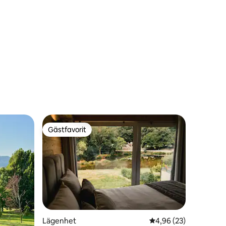
Gästfavorit
Gästfavorit
Lägenhet
4,96 av 5 i genomsnit
4,96 (23)