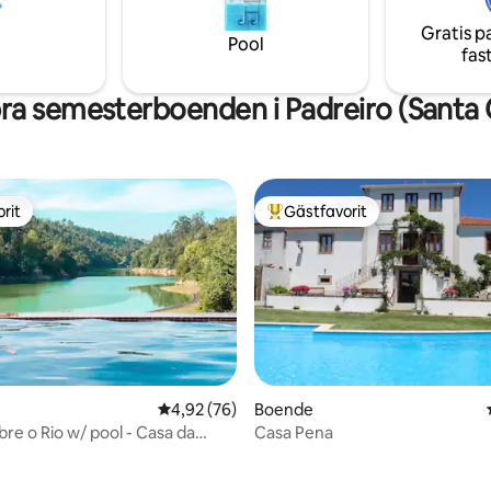
esin i Amarante bara några
Gratis p
de viktigaste attraktionerna.
Pool
fas
ra semesterboenden i Padreiro (Santa C
rit
Gästfavorit
rit
Populär gästfavorit
4,92 av 5 i genomsnittligt betyg, 76 omdöm
4,92 (76)
Boende
bre o Rio w/ pool - Casa da
Casa Pena