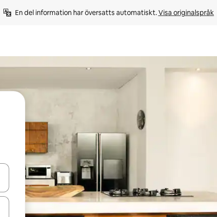
En del information har översatts automatiskt. 
Visa originalspråk
d upp- och nedåtpilarna eller utforska genom att trycka eller svepa.