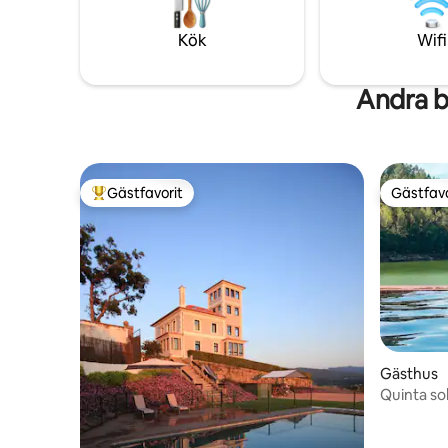
är underbar.
Upplev po
steg från 
Kök
Wifi
Andra b
Gästfavorit
Gästfavo
Populär gästfavorit
Gästfavo
Gästhus
Quinta so
Garça