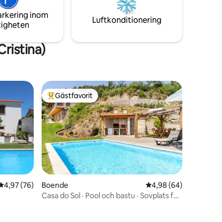
arkering inom
Luftkonditionering
tigheten
ristina)
Gästfavorit
Populär gästfavorit
en
4,97 av 5 i genomsnittligt betyg, 76 omdömen
4,97 (76)
Boende
4,98 av 5 i genomsnit
4,98 (64)
Casa do Sol · Pool och bastu · Sovplats för
6 personer