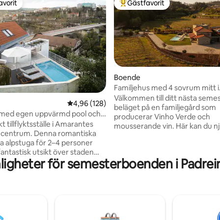
avorit
Gästfavorit
gästfavorit
Populär gästfavorit
Boende
Familjehus med 4 sovrum mitt i
tligt betyg, 30 omdömen
vingårdarna
Välkommen till ditt nästa seme
4,96 av 5 i genomsnittligt betyg, 128 omdöm
4,96 (128)
beläget på en familjegård som
 med egen uppvärmd pool och
producerar Vinho Verde och
r floden
 tillflyktsställe i Amarantes
mousserande vin. Här kan du nj
a centrum. Denna romantiska
lugn, ro och tradition, bara 10 
ka alpstuga för 2–4 personer
från Amarantes historiska cen
fantastisk utsikt över staden
Detta hus har 4 rymliga sovru
igheter för semesterboenden i Padreiro
n, en egen pool som är
egna badrum, flera fritidsområ
ill 30 grader året runt, ett
modern design och, framför all
ch en mysig atmosfär med
fantastisk miljö mitt bland ving
 för svalare dagar. Det är
med en egen damm. Det är ideal
ör ett pars semester, med
stora familjer eller grupper av 
heter som luftkonditionering i
som vill skapa vackra minnen.
t och höghastighets-WIFI.