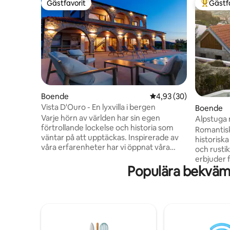
Gästfavorit
Gästf
Gästfavorit
Populär 
Boende
4,93 av 5 i genomsnit
4,93 (30)
Vista D'Ouro - En lyxvilla i bergen
Boende
Varje hörn av världen har sin egen
Alpstuga
förtrollande lockelse och historia som
utsikt öve
Romantiskt
väntar på att upptäckas. Inspirerade av
historisk
våra erfarenheter har vi öppnat våra
och rusti
dörrar för andra resenärer och bjudit in
erbjuder 
dem att dela vårt hem och vårt arv, för
Populära bekväml
och flode
att väcka nyfikenhet och fördjupa sig i
uppvärmd t
det lokala livet, samtidigt som vi främjar
badkar o
en djupare uppskattning för de många
öppen spis
kulturer som pryder vår värld. Slappna av
perfekt f
och njut av utsikten – vi är glada över att
bekvämlig
ha dig här och hoppas att din tid med oss
hela huse