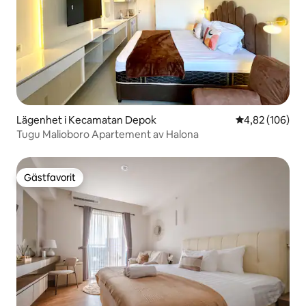
Lägenhet i Kecamatan Depok
4,82 av 5 i ge
4,82 (106)
Tugu Malioboro Apartement av Halona
Gästfavorit
Gästfavorit