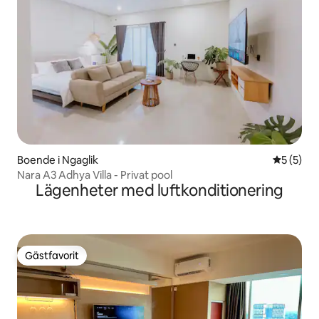
Boende i Ngaglik
5 av 5 i 
5 (5)
Nara A3 Adhya Villa - Privat pool
Lägenheter med luftkonditionering
Gästfavorit
Gästfavorit