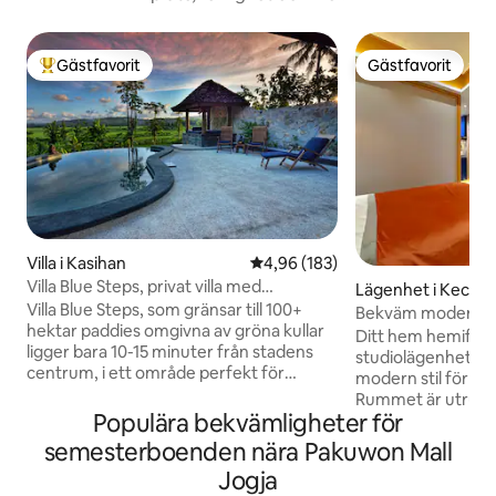
Gästfavorit
Gästfavorit
Populär gästfavorit
Gästfavorit
Villa i Kasihan
4,96 av 5 i genomsnittligt bety
4,96 (183)
Villa Blue Steps, privat villa med
Lägenhet i Kecam
fantastisk utsikt
Villa Blue Steps, som gränsar till 100+
ik
Bekväm modern s
hektar paddies omgivna av gröna kullar
Ditt hem hemifrån
ligger bara 10-15 minuter från stadens
studiolägenhet, un
centrum, i ett område perfekt för
modern stil för 2 gä
promenader, cykelturer eller för att bara
Rummet är utrust
koppla av. Detta restaurerade
Populära bekvämligheter för
modernt badrum,
traditionella hus är utrustat med alla
grundläggande ma
semesterboenden nära Pakuwon Mall
bekvämligheter, privat trädgård och
och balkong. Gratis parkering, pool,
Jogja
pool. Frukost ingår och vi kan tillgodose
gym, lobby med ca