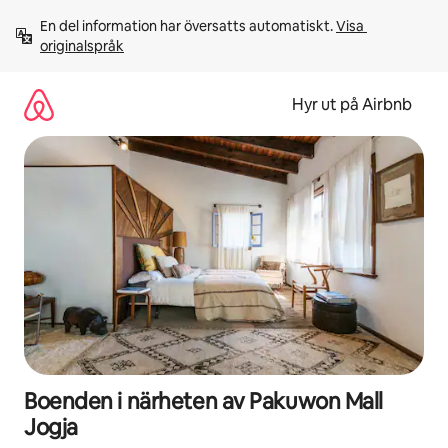
Hoppa
En del information har översatts automatiskt. 
Visa 
till
originalspråk
innehåll
Hyr ut på Airbnb
Boenden i närheten av Pakuwon Mall
Jogja