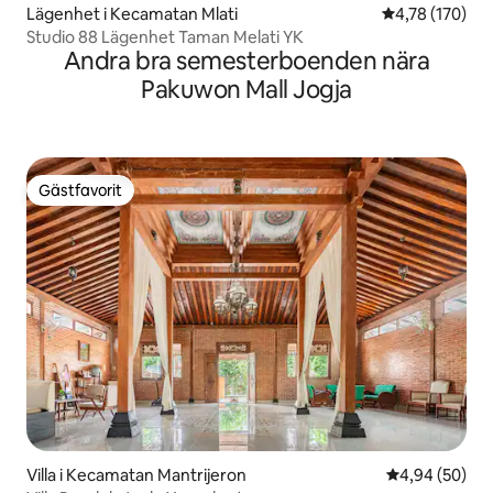
Lägenhet i Kecamatan Mlati
4,78 av 5 i ge
4,78 (170)
Studio 88 Lägenhet Taman Melati YK
Andra bra semesterboenden nära
Pakuwon Mall Jogja
Gästfavorit
Gästfavorit
Villa i Kecamatan Mantrijeron
4,94 av 5 i g
4,94 (50)