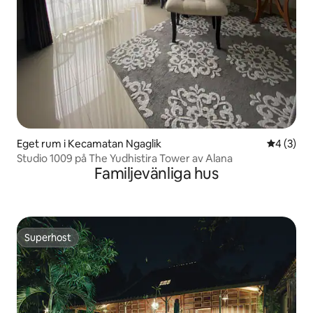
Eget rum i Kecamatan Ngaglik
4 av 5 i 
4 (3)
Studio 1009 på The Yudhistira Tower av Alana
Familjevänliga hus
Superhost
Superhost