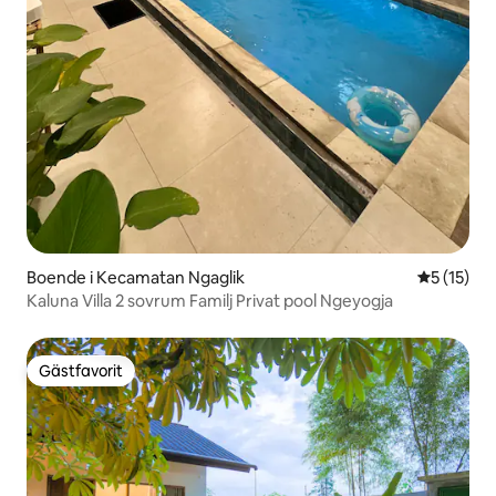
Boende i Kecamatan Ngaglik
5 av 5 i g
5 (15)
Kaluna Villa 2 sovrum Familj Privat pool Ngeyogja
Gästfavorit
Gästfavorit