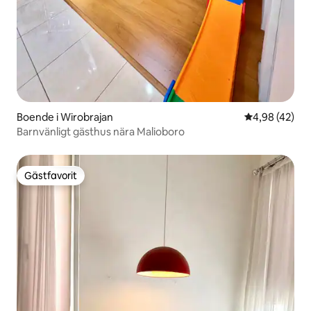
Boende i Wirobrajan
4,98 av 5 i g
4,98 (42)
Barnvänligt gästhus nära Malioboro
Gästfavorit
Gästfavorit