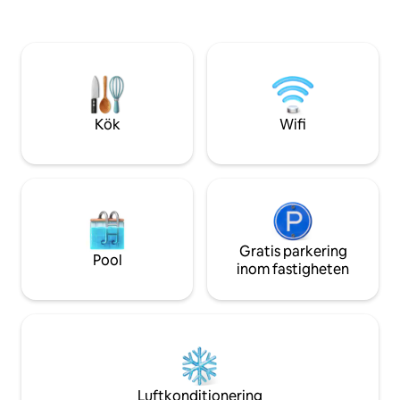
alla måltider från vår närliggande Blue
tvättstuga och min
Steps Restaurant. Villa Blue Steps är ett
- 55 tums smart-TV
exceptionellt ställe att tillbringa lite
Luftkonditionering
privat tid med familjen eller för några
kylskåp - mikrovåg
romantiska dagar tillsammans! Kolla in
vattenkokare - dis
våra recensioner!
grundläggande mat
Kök
Wifi
Gratis parkering
Pool
inom fastigheten
Luftkonditionering