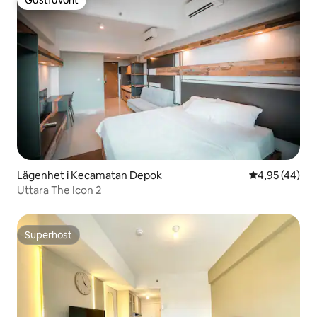
Gästfavorit
Lägenhet i Kecamatan Depok
4,95 av 5 i g
4,95 (44)
Uttara The Icon 2
Superhost
Superhost