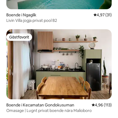
Boende i Ngaglik
4,97 av 5 i g
4,97 (31)
Livin Villa jogja privat pool B2
Gästfavorit
Gästfavorit
Boende i Kecamatan Gondokusuman
4,96 av 5 i ge
4,96 (113)
Omasage | Lugnt privat boende nära Malioboro