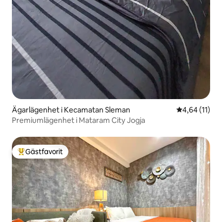
Ägarlägenhet i Kecamatan Sleman
4,64 av 5 i g
4,64 (11)
Premiumlägenhet i Mataram City Jogja
Gästfavorit
Populär gästfavorit