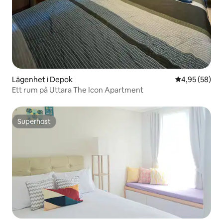
Lägenhet i Depok
4,95 av 5 i g
4,95 (58)
Ett rum på Uttara The Icon Apartment
Superhost
Superhost