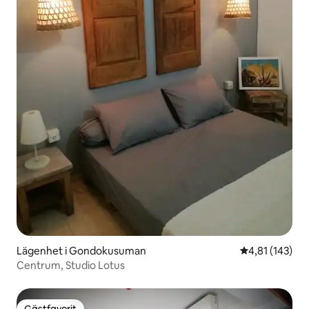
Lägenhet i Gondokusuman
4,81 av 5 i ge
4,81 (143)
Centrum, Studio Lotus
Gästfavorit