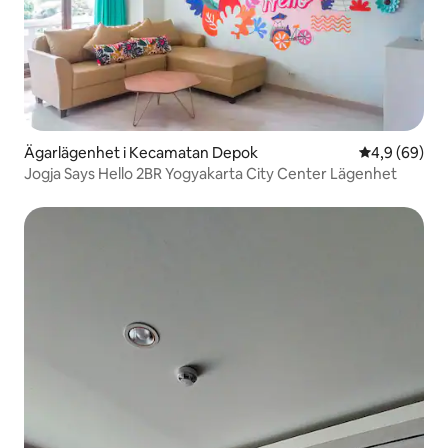
Ägarlägenhet i Kecamatan Depok
4,9 av 5 i g
4,9 (69)
Jogja Says Hello 2BR Yogyakarta City Center Lägenhet