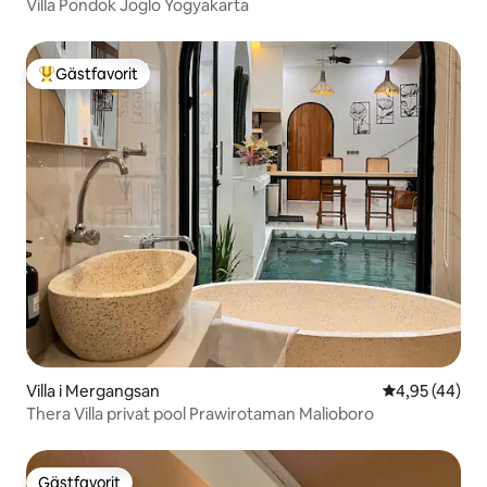
Villa Pondok Joglo Yogyakarta
Gästfavorit
Populär gästfavorit
Villa i Mergangsan
4,95 av 5 i g
4,95 (44)
Thera Villa privat pool Prawirotaman Malioboro
Gästfavorit