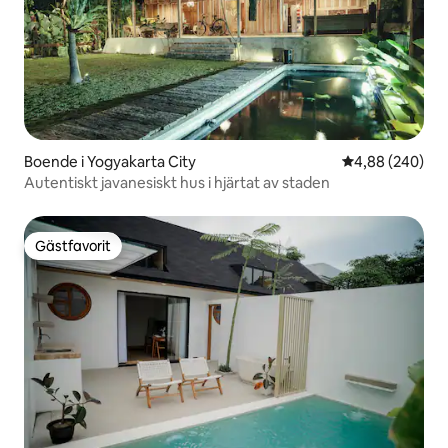
Boende i Yogyakarta City
4,88 av 5 i ge
4,88 (240)
Autentiskt javanesiskt hus i hjärtat av staden
Gästfavorit
Gästfavorit