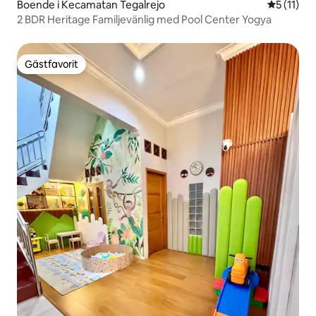
Boende i Kecamatan Tegalrejo
5 av 5 i 
5 (11)
2 BDR Heritage Familjevänlig med Pool Center Yogya
Gästfavorit
Gästfavorit