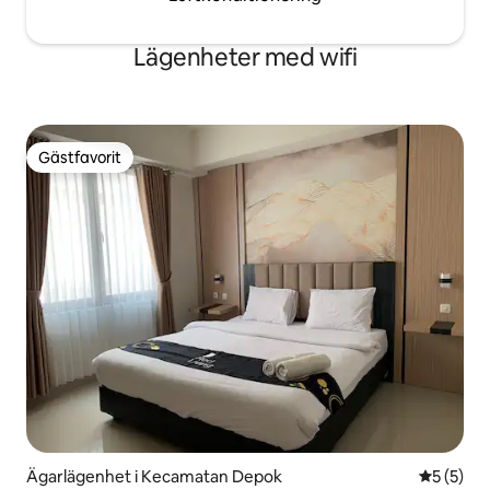
Lägenheter med wifi
Gästfavorit
Gästfavorit
Ägarlägenhet i Kecamatan Depok
5 av 5 i 
5 (5)