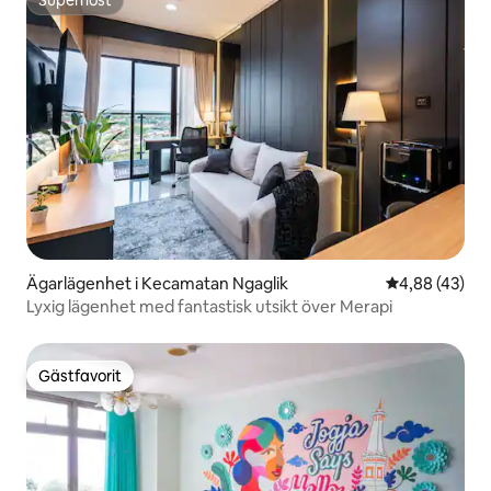
Superhost
Ägarlägenhet i Kecamatan Ngaglik
4,88 av 5 i g
4,88 (43)
Lyxig lägenhet med fantastisk utsikt över Merapi
Gästfavorit
Gästfavorit