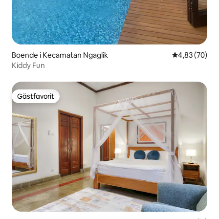
Boende i Kecamatan Ngaglik
4,83 av 5 i g
4,83 (70)
Kiddy Fun
Gästfavorit
Gästfavorit