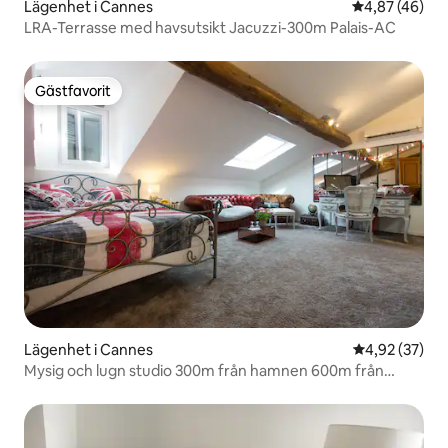
Lägenhet i Cannes
4,87 av 5 i g
4,87 (46)
LRA-Terrasse med havsutsikt Jacuzzi-300m Palais-AC
Gästfavorit
Gästfavorit
Lägenhet i Cannes
4,92 av 5 i g
4,92 (37)
Mysig och lugn studio 300m från hamnen 600m från
Palais