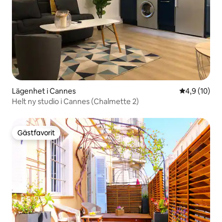
Lägenhet i Cannes
4,9 av 5 i g
4,9 (10)
Helt ny studio i Cannes (Chalmette 2)
Gästfavorit
Gästfavorit