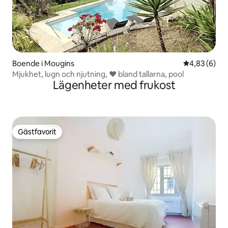
Boende i Mougins
4,83 av 5 i 
4,83 (6)
Mjukhet, lugn och njutning, ♥ bland tallarna, pool
Lägenheter med frukost
Gästfavorit
Gästfavorit