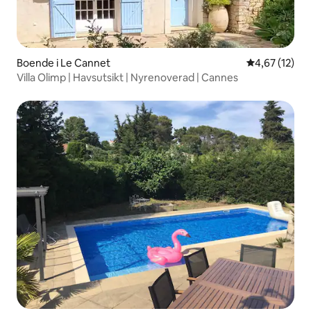
Boende i Le Cannet
4,67 av 5 i g
4,67 (12)
Villa Olimp | Havsutsikt | Nyrenoverad | Cannes