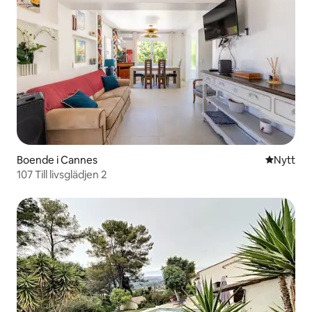
Boende i Cannes
Nytt ställ
Nytt
107 Till livsglädjen 2