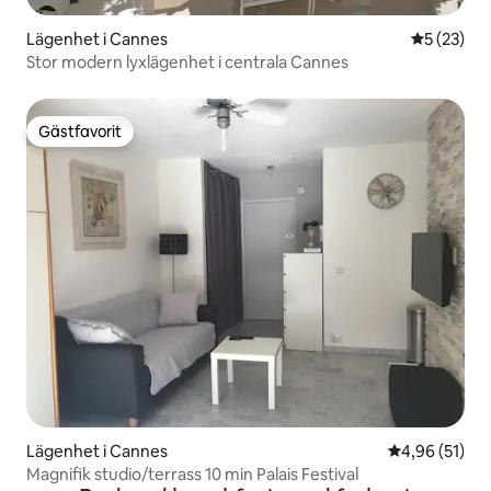
Lägenhet i Cannes
5 av 5 i g
5 (23)
Stor modern lyxlägenhet i centrala Cannes
Gästfavorit
Gästfavorit
Lägenhet i Cannes
4,96 av 5 i g
4,96 (51)
Magnifik studio/terrass 10 min Palais Festival