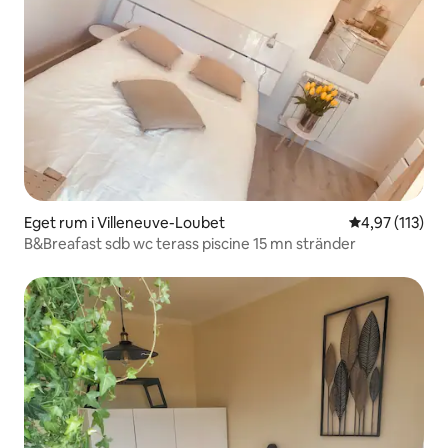
Eget rum i Villeneuve-Loubet
4,97 av 5 i ge
4,97 (113)
B&Breafast sdb wc terass piscine 15 mn stränder