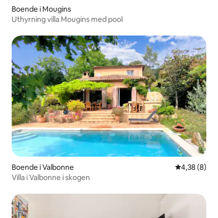
Boende i Mougins
Uthyrning villa Mougins med pool
Boende i Valbonne
4,38 av 5 i 
4,38 (8)
Villa i Valbonne i skogen