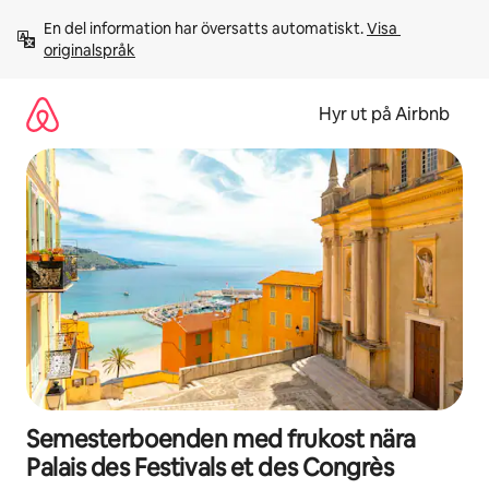
Hoppa
En del information har översatts automatiskt. 
Visa 
till
originalspråk
innehåll
Hyr ut på Airbnb
Semesterboenden med frukost nära
Palais des Festivals et des Congrès