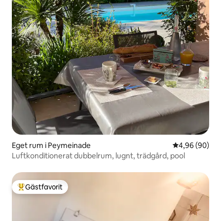
Eget rum i Peymeinade
4,96 av 5 i g
4,96 (90)
Luftkonditionerat dubbelrum, lugnt, trädgård, pool
Gästfavorit
Populär gästfavorit