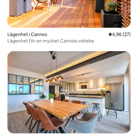
Lägenhet i Cannes
4,96 av 5 i g
4,96 (27)
Lägenhet för en mycket Cannois vistelse