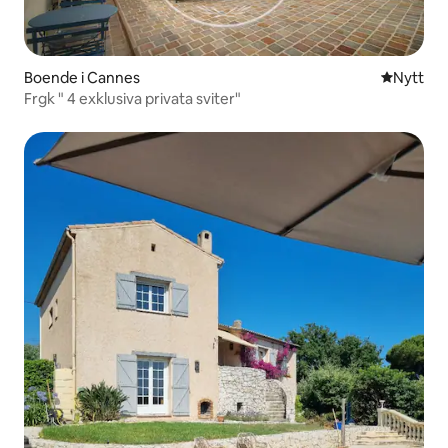
Boende i Cannes
Nytt ställ
Nytt
Frgk " 4 exklusiva privata sviter"