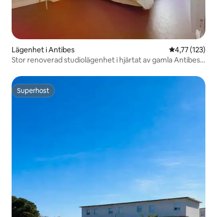
Lägenhet i Antibes
4,77 av 5 i ge
4,77 (123)
Stor renoverad studiolägenhet i hjärtat av gamla Antibes
med luftkonditionering
Superhost
Superhost