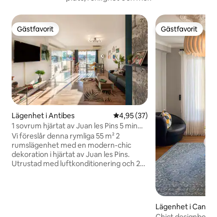
Gästfavorit
Gästfavorit
Gästfavorit
Gästfavorit
Lägenhet i Antibes
4,95 av 5 i genomsnittligt be
4,95 (37)
1 sovrum hjärtat av Juan les Pins 5 min
hav – luftkonditionering/balkonger
Vi föreslår denna rymliga 55 m² 2
rumslägenhet med en modern-chic
dekoration i hjärtat av Juan les Pins.
Utrustad med luftkonditionering och 2
fina terrasser. Belägen på en gågata,
ligger denna lägenhet i en säker
byggnad som gör det möjligt för våra
gäster att fullt ut njuta av stadens charm
Lägenhet i Canne
med alla bekvämligheter, butiker,
Chict designboen