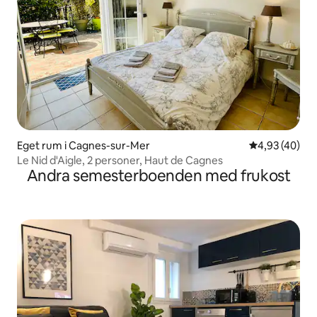
Eget rum i Cagnes-sur-Mer
4,93 av 5 i g
4,93 (40)
Le Nid d'Aigle, 2 personer, Haut de Cagnes
Andra semesterboenden med frukost