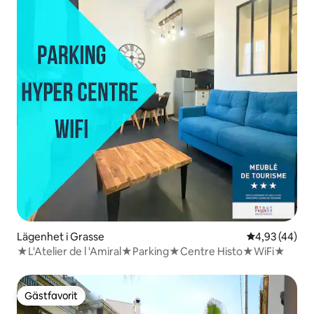
Lägenhet i Grasse
4,93 av 5 i g
4,93 (44)
★L'Atelier de l 'Amiral★Parking★Centre Histo★WiFi★
Gästfavorit
Gästfavorit