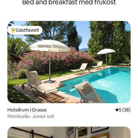
Bed and breakfast med frukost
Gästfavorit
Populär gästfavorit
Hotellrum i Grasse
5 av 5 i g
5 (38)
Monticello- Junior svit