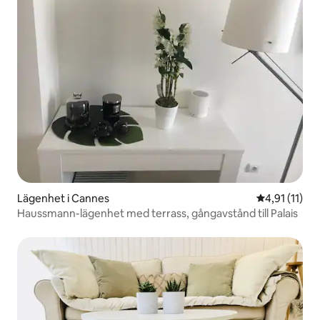
Lägenhet i Cannes
4,91 av 5 i 
4,91 (11)
Haussmann-lägenhet med terrass, gångavstånd till Palais