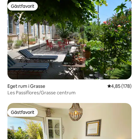
Gästfavorit
Gästfavorit
Eget rum i Grasse
4,85 av 5 i ge
4,85 (178)
Les Passiflores/Grasse centrum
Gästfavorit
Gästfavorit