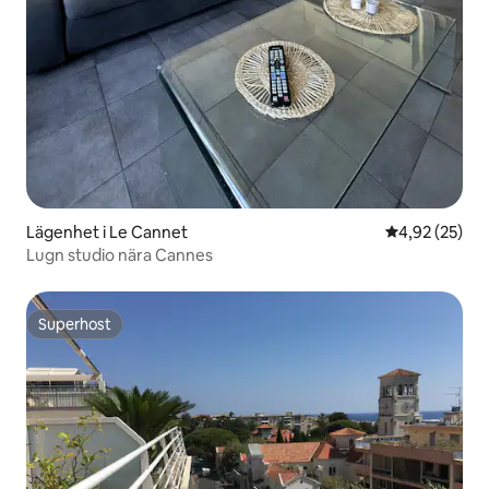
Lägenhet i Le Cannet
4,92 av 5 i g
4,92 (25)
Lugn studio nära Cannes
Superhost
Superhost