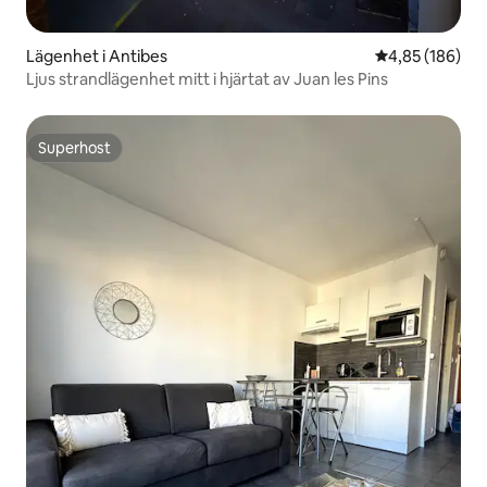
Lägenhet i Antibes
4,85 av 5 i ge
4,85 (186)
Ljus strandlägenhet mitt i hjärtat av Juan les Pins
Superhost
Superhost