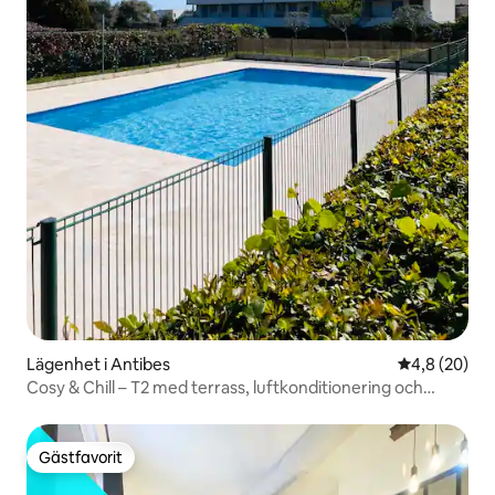
Lägenhet i Antibes
4,8 av 5 i g
4,8 (20)
Cosy & Chill – T2 med terrass, luftkonditionering och
parkering
Gästfavorit
Gästfavorit