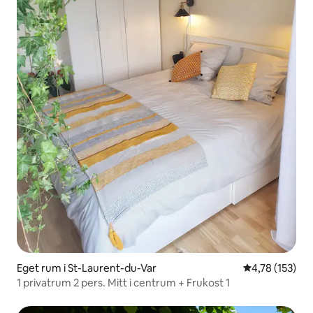
Eget rum i St-Laurent-du-Var
4,78 av 5 i ge
4,78 (153)
1 privatrum 2 pers. Mitt i centrum + Frukost 1