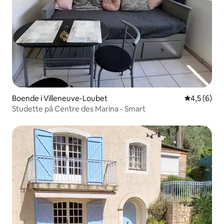
Boende i Villeneuve-Loubet
4,5 av 5 i 
4,5 (6)
Studette på Centre des Marina - Smart