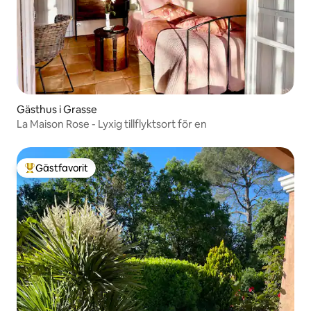
Gästhus i Grasse
La Maison Rose - Lyxig tillflyktsort för en
Gästfavorit
Populär gästfavorit