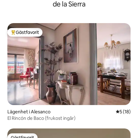
de la Sierra
Gästfavorit
Populär gästfavorit
Lägenhet i Alesanco
5 av 5 i g
5 (18)
El Rincón de Baco (frukost ingår)
Gästfavorit