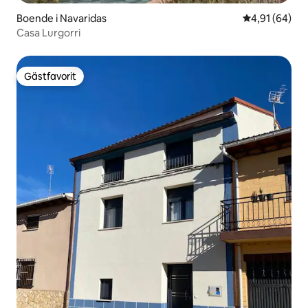
Boende i Navaridas
4,91 av 5 i g
4,91 (64)
Casa Lurgorri
Gästfavorit
Gästfavorit