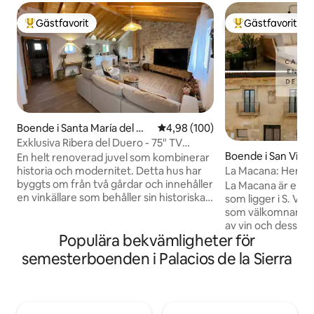
Gästfavorit
Gästfavorit
Populär gästfavorit
Populär gästfavor
Boende i Santa María del Me
4,98 av 5 i genomsnittligt bety
4,98 (100)
rcadillo
Exklusiva Ribera del Duero - 75" TV
Boende i San Vicen
Netflix och Wifi
En helt renoverad juvel som kombinerar
nsierra
La Macana: Herrgå
historia och modernitet. Detta hus har
Sonsierra
byggts om från två gårdar och innehåller
La Macana är en he
en vinkällare som behåller sin historiska
som ligger i S. Vic
essens. Beläget i en by med bara 70
som välkomnar res
invånare är tystnaden här den största
av vin och dess kul
Populära bekvämligheter för
lyxen. Utrustad med alla
något speciellt oc
bekvämligheter, njut av dina
Strategiskt beläge
semesterboenden i Palacios de la Sierra
favoritserier och filmer på Netflix medan
Haro Station Distr
du njuter av en nybryggt kaffe med vår
hundraåriga vingå
premium kaffebryggare. Letar du efter
från Laurel street
en tillflyktsort för att koppla av, njuta av
de bästa vingårdar