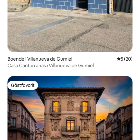
Boende i Villanueva de Gumiel
5 av 5 i g
5 (20)
Casa Cantarranas i Villanueva de Gumiel
Gästfavorit
Gästfavorit