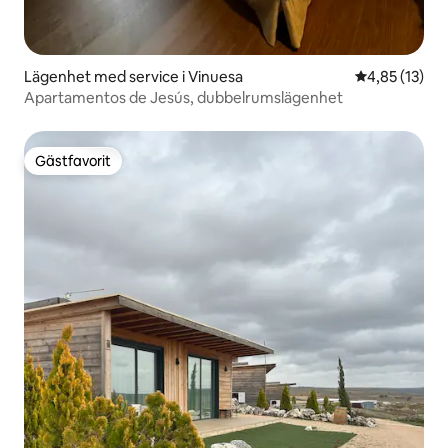
Lägenhet med service i Vinuesa
4,85 av 5 i g
4,85 (13)
Apartamentos de Jesús, dubbelrumslägenhet
Gästfavorit
Gästfavorit