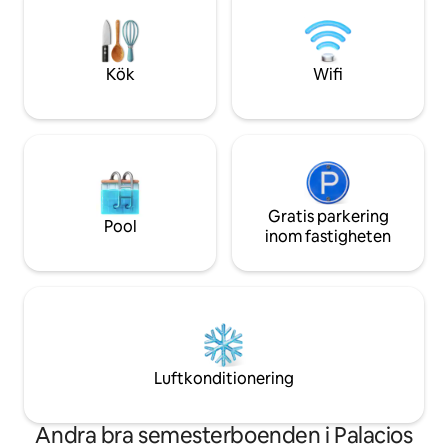
en lugn och inbjudande miljö? Välj oss!
unikt arv, kan du n
avkoppling och fr
magnifika gastron
Kök
Wifi
Gratis parkering
Pool
inom fastigheten
Luftkonditionering
Andra bra semesterboenden i Palacios