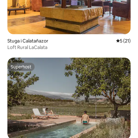
Stuga i Calatañazor
5 av 5 i g
5 (21)
Loft Rural LaCalata
Superhost
Superhost