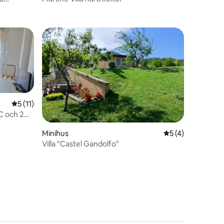
en
5 av 5 i genomsnittligt betyg, 11 omdömen
5 (11)
C och 2
en
Minihus
5 av 5 i genomsn
5 (4)
Villa "Castel Gandolfo"