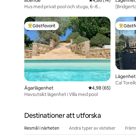
Boende
4,86 av 5 i genomsnit
4,86 (14)
Lägenhet
Hus med privat pool och stuga, 6–8
[Bridgert
sovplatser
byn
Gästfavorit
Gästf
Populär gästfavorit
Populär 
Lägenhet
Cal Torel
Ägarlägenhet
4,98 av 5 i genomsnit
4,98 (65)
egendom
Havsutsikt lägenhet i Villa med pool
Destinationer att utforska
Resmål i närheten
Andra typer av vistelser
Främs