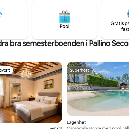
 WiFi. Badrumsfönster för
vill uppleva Urbino lugnt, leva si
 användning. Vardagsrum med
utan att offra komfort.
dast gäster har tillgång till,
lning med bäddsoffa för 2
Gratis p
 TV, stereo. Separat ingång.
Pool
fas
ra bra semesterboenden i Pallino Sec
avorit
Superhost
gästfavorit
Superhost
Lägenhet
Camomilla Home med pool i Vill