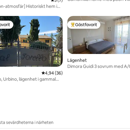
tligt betyg, 14 omdömen
5 av 5 i genomsnittligt betyg, 7 omdöm
5 (7)
CàBrandano
on-atmosfär] Historiskt hem i
avorit
Gästfavorit
gästfavorit
Populär gästfavorit
Lägenhet
Dimora Guidi 3 sovrum med A/
badrum
4,94 av 5 i genomsnittligt betyg, 36 omdöm
4,94 (36)
lo, Urbino, lägenhet i gammal
tligt betyg, 65 omdömen
ta sevärdheterna i närheten