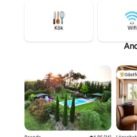
på plats,
parkering några steg från ytterdörren.
exklusiv
Husdjur är välkomna
kök som en
relaxavde
personer,
Kök
Wifi
And
Gästf
Populär 