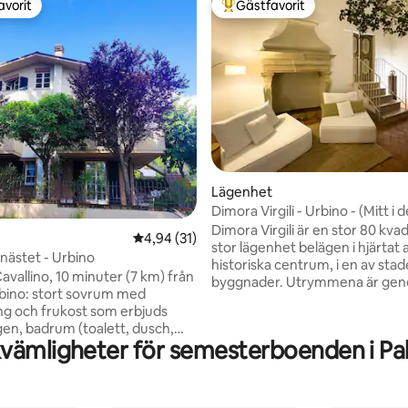
avorit
Gästfavorit
gästfavorit
Populär gästfavorit
ligt betyg, 185 omdömen
Lägenhet
Dimora Virgili - Urbino - (Mitt i 
historiska stadskärnan)
Dimora Virgili är en stor 80 kv
4,94 av 5 i genomsnittligt betyg, 31 omdöm
4,94 (31)
stor lägenhet belägen i hjärtat 
-nästet - Urbino
historiska centrum, i en av stad
 Cavallino, 10 minuter (7 km) från
byggnader. Utrymmena är gen
bino: stort sovrum med
utrustade med alla bekvämligh
g och frukost som erbjuds
utformade för en bekväm och
gen, badrum (toalett, dusch,
avslappnad vistelse. Beläget i e
vämligheter för semesterboenden i Pa
ttmaskin), lägenhet belägen i en
historiskt sammanhang av stort
gn landsbygdsvilla med
kombinerar bostaden välskötta
sikt. Trädgården står helt till
funktionella miljöer med en lug
 förfogande; gratis parkering
elegant atmosfär. Perfekt för