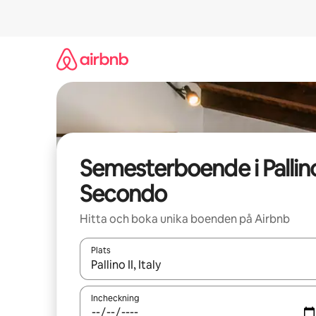
Hoppa
till
innehåll
Semesterboende i Pallin
Secondo
Hitta och boka unika boenden på Airbnb
Plats
När resultaten är tillgängliga kan du navigera me
Incheckning