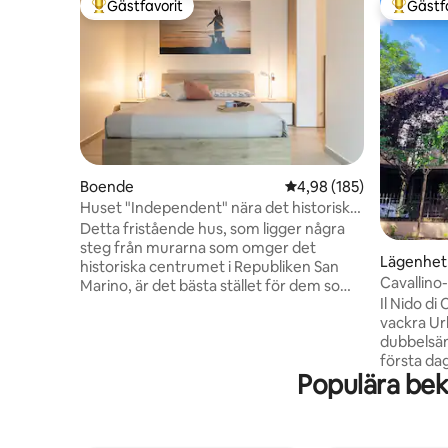
Gästfavorit
Gästf
Populär gästfavorit
Populär 
Boende
4,98 av 5 i genomsnitt
4,98 (185)
Huset "Independent" nära det historiska
centrum
Detta fristående hus, som ligger några
steg från murarna som omger det
Lägenhet
historiska centrumet i Republiken San
Cavallino
Marino, är det bästa stället för dem som
Il Nido di
söker avkoppling, avskildhet och en
vackra Ur
hisnande utsikt över de omgivande
dubbelsän
bergen. Huset, modernt och med
första da
uppmärksamhet på detaljer, är perfekt
Populära bek
bidé, tvä
för familjer, par eller små grupper som vill
mycket lu
leva en oförglömlig upplevelse. Stora och
panoramaut
välorganiserade utrymmen är
gästernas
utformade för din komfort. Gratis