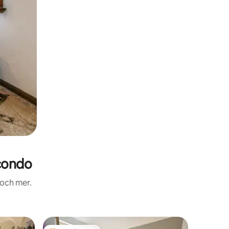
condo
 och mer.
Boende