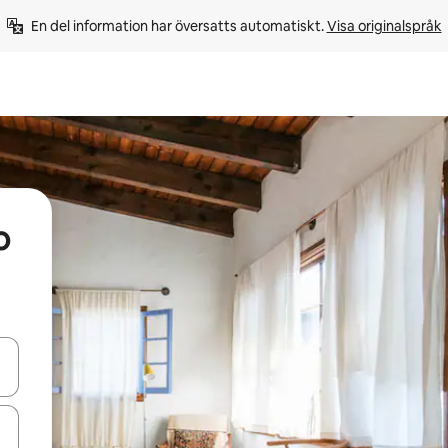
En del information har översatts automatiskt. 
Visa originalspråk
o
d upp- och nedåtpilarna eller utforska genom att trycka eller svepa.