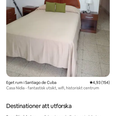
Eget rum i Santiago de Cuba
4,93 av 5 i ge
4,93 (154)
Casa Nidia - fantastisk utsikt, wifi, historiskt centrum
Destinationer att utforska