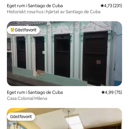
Eget rum i Santiago de Cuba
4,73 av 5 i ge
4,73 (231)
Historiskt rosa hus i hjärtat av Santiago de Cuba
Gästfavorit
Populär gästfavorit
Eget rum i Santiago de Cuba
4,99 av 5 i g
4,99 (75)
Casa Colonial Milena
Gästfavorit
Gästfavorit