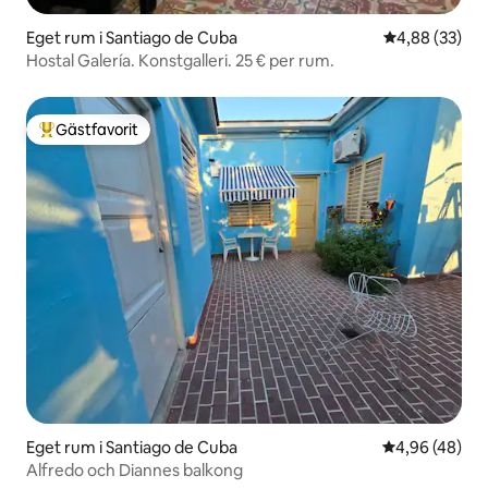
Eget rum i Santiago de Cuba
4,88 av 5 i g
4,88 (33)
Hostal Galería. Konstgalleri. 25 € per rum.
Gästfavorit
Populär gästfavorit
Eget rum i Santiago de Cuba
4,96 av 5 i g
4,96 (48)
Alfredo och Diannes balkong