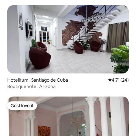
Hotellrum i Santiago de Cuba
4,71 av 5 i g
4,71 (24)
Boutiquehotell Arizona
Gästfavorit
Gästfavorit