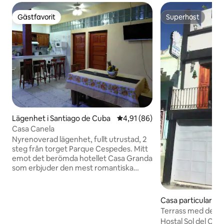
Gästfavorit
Superhost
Gästfavorit
Superhost
Lägenhet i Santiago de Cuba
4,91 av 5 i genomsnittligt be
4,91 (86)
Casa Canela
Nyrenoverad lägenhet, fullt utrustad, 2
steg från torget Parque Cespedes. Mitt
emot det berömda hotellet Casa Granda
som erbjuder den mest romantiska
utsikten över bukten. Beläget 50 meter
från Casa de la Trova, vaggan för
traditionell kubansk musik. Nyrenoverad
Casa particular i S
lägenhet, fullt utrustad, 100 meter från
Cuba
Terrass med den b
huvudtorget, Parque Cespedes. Mitt
Santiago + Wifi
Hostal Sol del Car