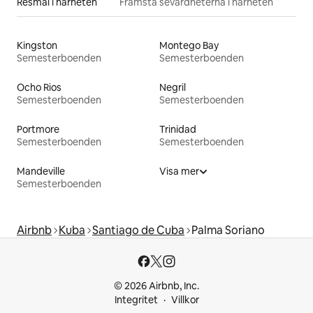
Resmål i närheten
Främsta sevärdheterna i närheten
Kingston
Montego Bay
Semesterboenden
Semesterboenden
Ocho Rios
Negril
Semesterboenden
Semesterboenden
Portmore
Trinidad
Semesterboenden
Semesterboenden
Mandeville
Visa mer
Semesterboenden
Airbnb
Kuba
Santiago de Cuba
Palma Soriano
© 2026 Airbnb, Inc.
Integritet
Villkor