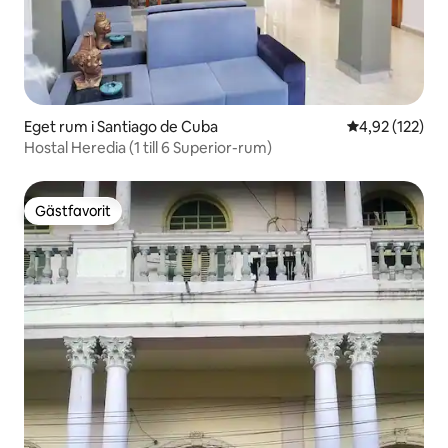
Eget rum i Santiago de Cuba
4,92 av 5 i ge
4,92 (122)
Hostal Heredia (1 till 6 Superior-rum)
Gästfavorit
Gästfavorit