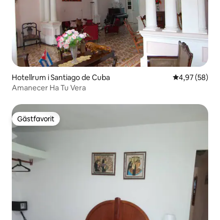
Hotellrum i Santiago de Cuba
4,97 av 5 i g
4,97 (58)
Amanecer Ha Tu Vera
Gästfavorit
Gästfavorit