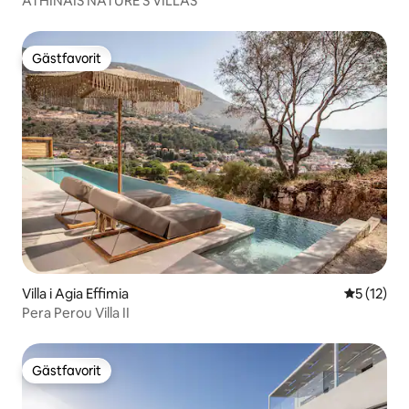
ATHINAIS NATURE'S VILLAS
Gästfavorit
Gästfavorit
Villa i Agia Effimia
5 av 5 i g
5 (12)
Pera Perou Villa II
Gästfavorit
Gästfavorit