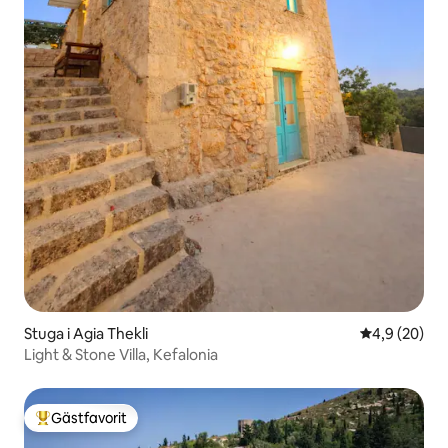
Stuga i Agia Thekli
4,9 av 5 i g
4,9 (20)
Light & Stone Villa, Kefalonia
Gästfavorit
Populär gästfavorit