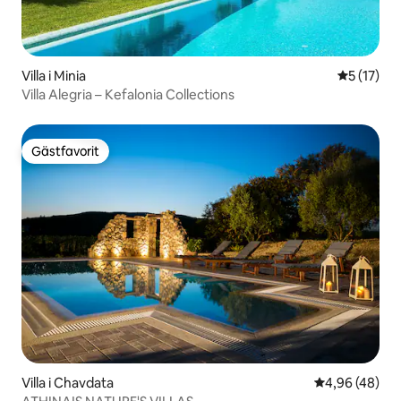
Villa i Minia
5 av 5 i g
5 (17)
Villa Alegria – Kefalonia Collections
Gästfavorit
Gästfavorit
Villa i Chavdata
4,96 av 5 i g
4,96 (48)