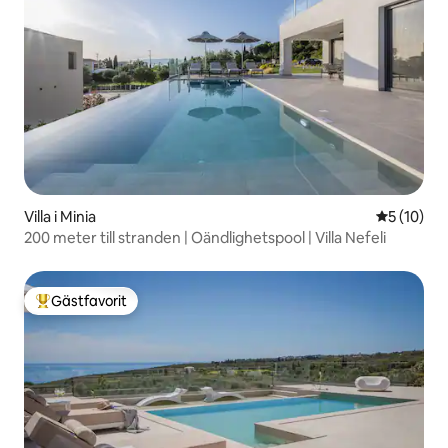
Villa i Minia
5 av 5 i g
5 (10)
200 meter till stranden | Oändlighetspool | Villa Nefeli
Gästfavorit
Populär gästfavorit