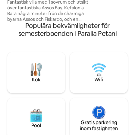
Fantastisk villa med 1 sovrum och utsikt
perfekt beläget fö
över fantastiska Assos Bay, Kefalonia.
av ön
Bara några minuter från de charmiga
byarna Assos och Fiskardo, och en
Populära bekvämligheter för
andning bort från den vackra Myrtos
Beach! denna fridfulla tillflyktsort har en
semesterboenden i Paralia Petani
privat pool, elegant inredning och
hisnande havsutsikt. Perfekt för par som
söker lugn och lyx i en unik jonisk miljö.
Njut av solnedgångar från din terrass,
stjärnskådning på natten! doppa i
poolen, eller utforska de närliggande
stränderna och tavernorna – paradiset
väntar.
Kök
Wifi
Gratis parkering
Pool
inom fastigheten