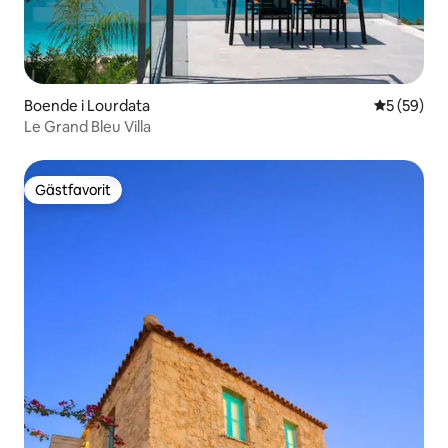
Boende i Lourdata
5 av 5 i g
5 (59)
Le Grand Bleu Villa
Gästfavorit
Gästfavorit