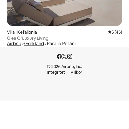
Villa i Kefallonia
5 av 5 i g
5 (45)
Olea O 'Luxury Living
Airbnb
Grekland
Paralia Petani
© 2026 Airbnb, Inc.
Integritet
Villkor