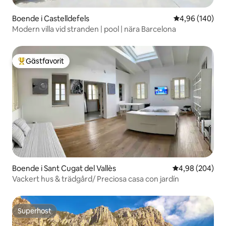
Boende i Castelldefels
4,96 av 5 i ge
4,96 (140)
Modern villa vid stranden | pool | nära Barcelona
Gästfavorit
Populär gästfavorit
Boende i Sant Cugat del Vallès
4,98 av 5 i ge
4,98 (204)
Vackert hus & trädgård/ Preciosa casa con jardín
Superhost
Superhost