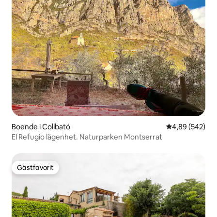
Boende i Collbató
4,89 av 5 i ge
4,89 (542)
El Refugio lägenhet. Naturparken Montserrat
Gästfavorit
Gästfavorit