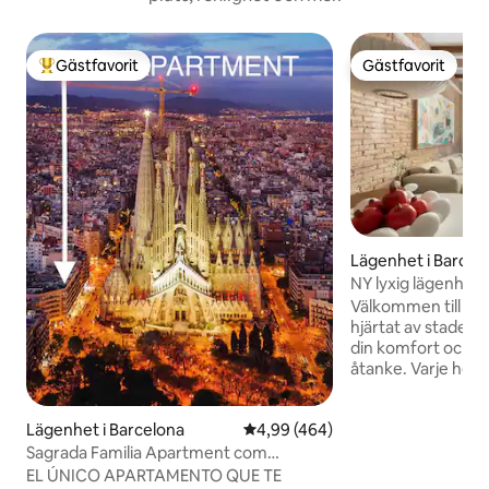
Gästfavorit
Gästfavorit
Populär gästfavorit
Gästfavorit
Lägenhet i Barcel
NY lyxig lägenhet i
Välkommen till vår 
hjärtat av staden
din komfort och di
åtanke. Varje hör
inrett för att erbj
avkopplande atmos
Lägenhet i Barcelona
4,99 av 5 i genomsnittligt bety
4,99 (464)
centrum av "Exaim
vara inom gångavs
Sagrada Familia Apartment com
attraktioner, liks
"Hörnlägenhet", Sa...
EL ÚNICO APARTAMENTO QUE TE