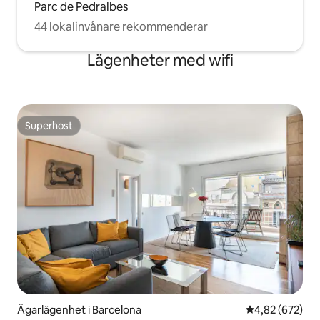
Parc de Pedralbes
44 lokalinvånare rekommenderar
Lägenheter med wifi
Superhost
Superhost
Ägarlägenhet i Barcelona
4,82 av 5 i ge
4,82 (672)