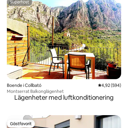
Superhost
Superhost
Boende i Collbató
4,92 av 5 i ge
4,92 (594)
Montserrat Balkonglägenhet
Lägenheter med luftkonditionering
Gästfavorit
Gästfavorit