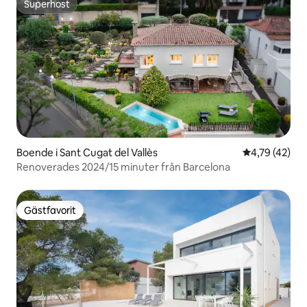
Superhost
Superhost
Boende i Sant Cugat del Vallès
4,79 av 5 i g
4,79 (42)
Renoverades 2024/15 minuter från Barcelona
Gästfavorit
Gästfavorit