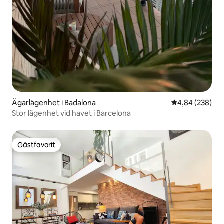
Ägarlägenhet i Badalona
4,84 av 5 i ge
4,84 (238)
Stor lägenhet vid havet i Barcelona
Gästfavorit
Gästfavorit