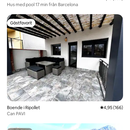
Hus med pool 17 min från Barcelona
Gästfavorit
Gästfavorit
Boende i Ripollet
4,95 av 5 i ge
4,95 (166)
Can PAVI