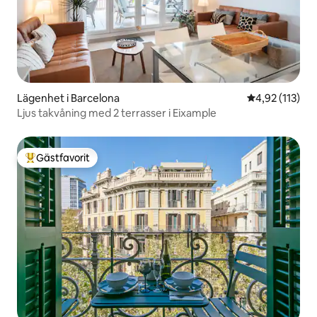
Lägenhet i Barcelona
4,92 av 5 i ge
4,92 (113)
Ljus takvåning med 2 terrasser i Eixample
Gästfavorit
Populär gästfavorit