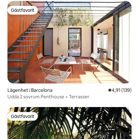
Gästfavorit
Gästfavorit
Lägenhet i Barcelona
4,91 av 5 i ge
4,91 (139)
Udda 2 sovrum Penthouse + Terrasser
Gästfavorit
Gästfavorit