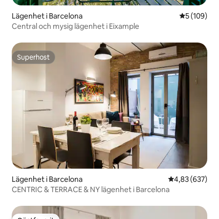
Lägenhet i Barcelona
5 av 5 i ge
5 (109)
Central och mysig lägenhet i Eixample
Superhost
Superhost
Lägenhet i Barcelona
4,83 av 5 i ge
4,83 (637)
CENTRIC & TERRACE & NY lägenhet i Barcelona