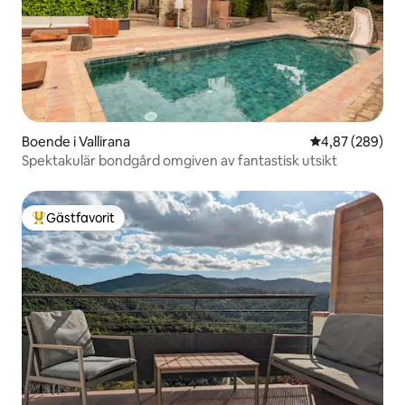
Boende i Vallirana
4,87 av 5 i ge
4,87 (289)
Spektakulär bondgård omgiven av fantastisk utsikt
Gästfavorit
Populär gästfavorit