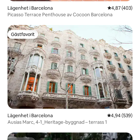
Lägenhet i Barcelona
4,87 av 5 i ge
4,87 (403)
Picasso Terrace Penthouse av Cocoon Barcelona
Gästfavorit
Gästfavorit
Lägenhet i Barcelona
4,94 av 5 i ge
4,94 (539)
Ausias Marc, 4-1_Heritage-byggnad – terrass 1