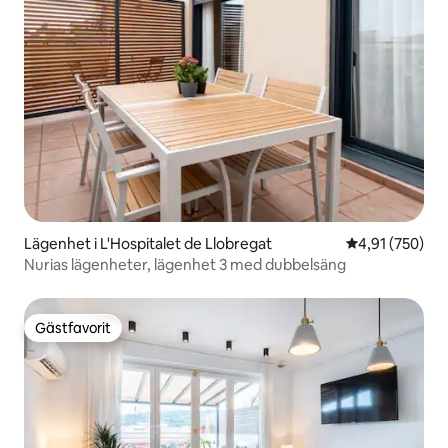
Lägenhet i L'Hospitalet de Llobregat
4,91 av 5 i ge
4,91 (750)
Nurias lägenheter, lägenhet 3 med dubbelsäng
Gästfavorit
Gästfavorit