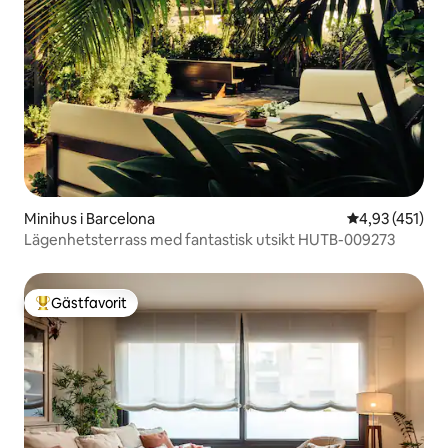
Minihus i Barcelona
4,93 av 5 i ge
4,93 (451)
Lägenhetsterrass med fantastisk utsikt HUTB-009273
Gästfavorit
Populär gästfavorit