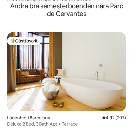
Andra bra semesterboenden nära Parc
de Cervantes
Gästfavorit
Populär gästfavorit
Lägenhet i Barcelona
4,92 av 5 i ge
4,92 (207)
Deluxe 2 Bed, 3 Bath Apt + Terrace