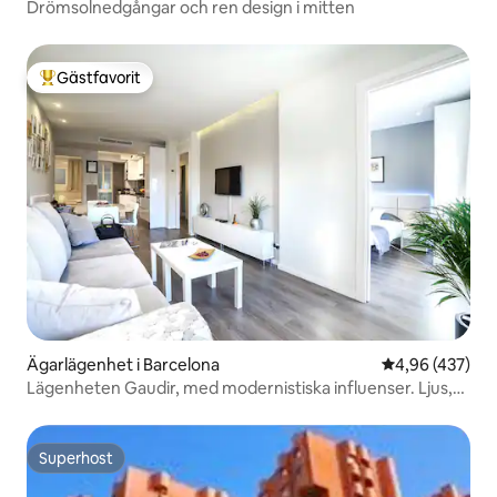
Drömsolnedgångar och ren design i mitten
Gästfavorit
Populär gästfavorit
Ägarlägenhet i Barcelona
4,96 av 5 i ge
4,96 (437)
Lägenheten Gaudir, med modernistiska influenser. Ljus,
central och säker.
Superhost
Superhost