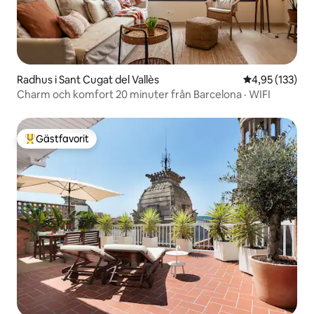
Radhus i Sant Cugat del Vallès
4,95 av 5 i ge
4,95 (133)
Charm och komfort 20 minuter från Barcelona · WIFI
Gästfavorit
Populär gästfavorit