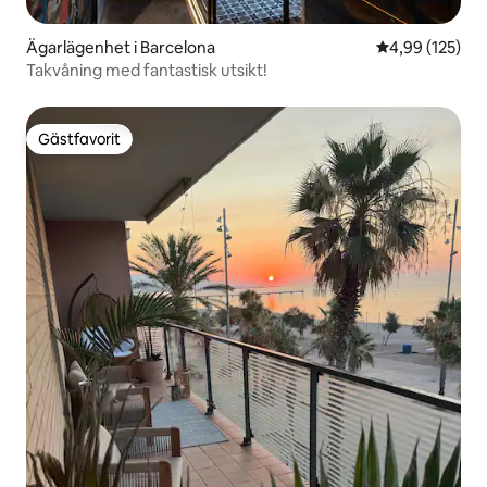
Ägarlägenhet i Barcelona
4,99 av 5 i ge
4,99 (125)
Takvåning med fantastisk utsikt!
Gästfavorit
Gästfavorit