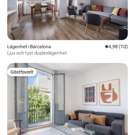
Lägenhet i Barcelona
4,98 av 5 i ge
4,98 (112)
Ljus och tyst duplexlägenhet
Gästfavorit
Gästfavorit