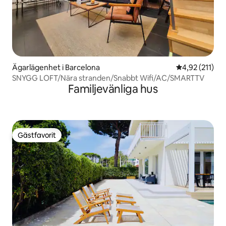
Ägarlägenhet i Barcelona
4,92 av 5 i ge
4,92 (211)
SNYGG LOFT/Nära stranden/Snabbt Wifi/AC/SMARTTV
Familjevänliga hus
Gästfavorit
Gästfavorit