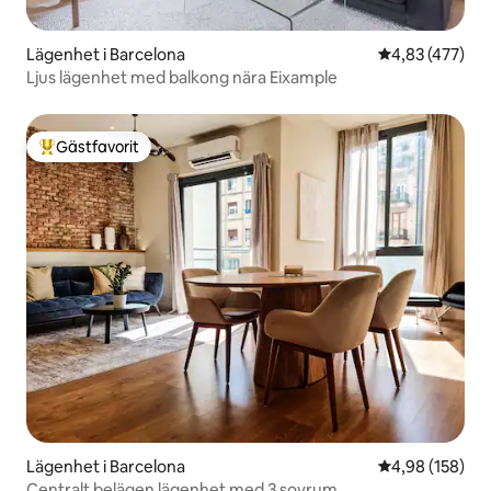
Lägenhet i Barcelona
4,83 av 5 i ge
4,83 (477)
Ljus lägenhet med balkong nära Eixample
Gästfavorit
Populär gästfavorit
Lägenhet i Barcelona
4,98 av 5 i ge
4,98 (158)
Centralt belägen lägenhet med 3 sovrum