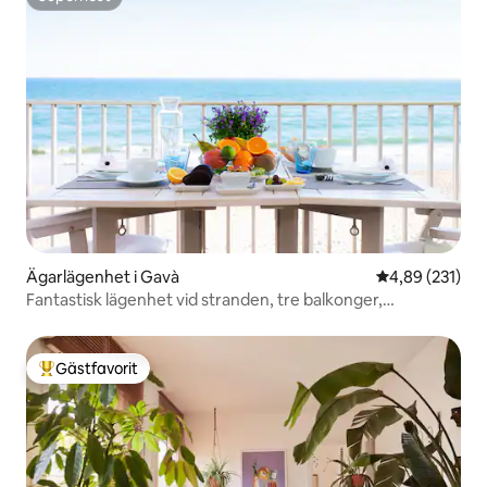
Superhost
Ägarlägenhet i Gavà
4,89 av 5 i ge
4,89 (231)
Fantastisk lägenhet vid stranden, tre balkonger,
havsutsikt
Gästfavorit
Populär gästfavorit