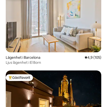
Lägenhet i Barcelona
4,9 av 5 i ge
4,9 (105)
Ljus lägenhet i El Born
Gästfavorit
Populär gästfavorit