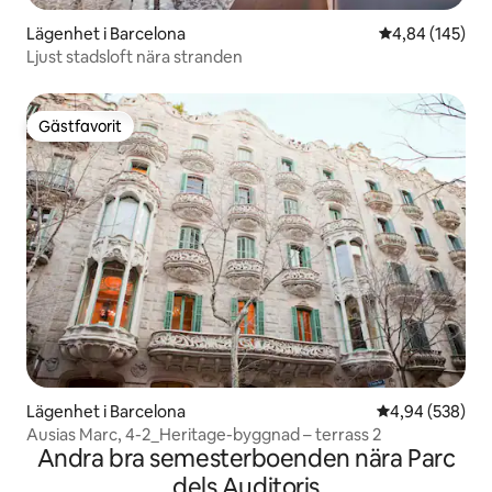
Lägenhet i Barcelona
4,84 av 5 i ge
4,84 (145)
Ljust stadsloft nära stranden
Gästfavorit
Gästfavorit
Lägenhet i Barcelona
4,94 av 5 i ge
4,94 (538)
Ausias Marc, 4-2_Heritage-byggnad – terrass 2
Andra bra semesterboenden nära Parc
dels Auditoris