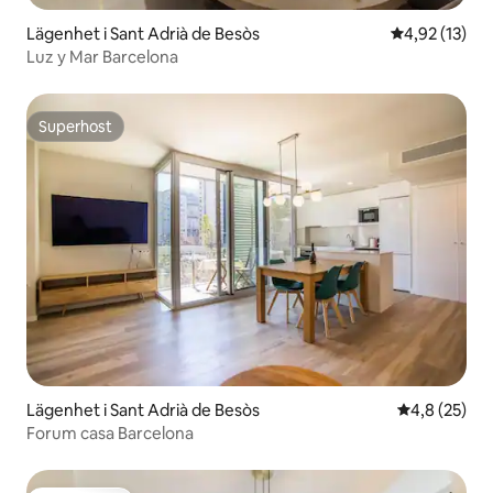
Lägenhet i Sant Adrià de Besòs
4,92 av 5 i g
4,92 (13)
Luz y Mar Barcelona
Superhost
Superhost
Lägenhet i Sant Adrià de Besòs
4,8 av 5 i g
4,8 (25)
Forum casa Barcelona