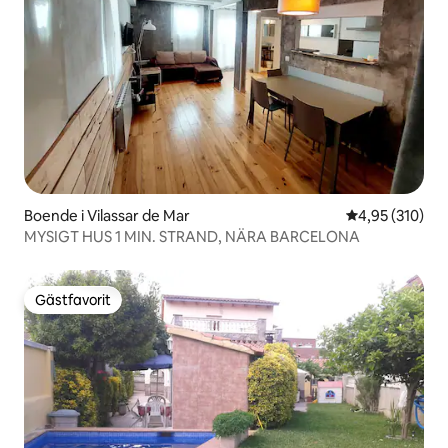
Boende i Vilassar de Mar
4,95 av 5 i ge
4,95 (310)
MYSIGT HUS 1 MIN. STRAND, NÄRA BARCELONA
Gästfavorit
Gästfavorit