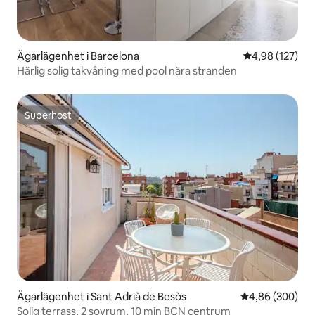
Ägarlägenhet i Barcelona
4,98 av 5 i ge
4,98 (127)
Härlig solig takvåning med pool nära stranden
Superhost
Superhost
Ägarlägenhet i Sant Adrià de Besòs
4,86 av 5 i ge
4,86 (300)
Solig terrass, 2 sovrum, 10 min BCN centrum