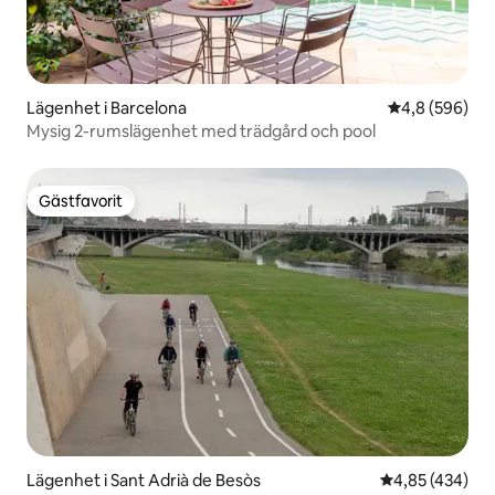
Lägenhet i Barcelona
4,8 av 5 i ge
4,8 (596)
Mysig 2-rumslägenhet med trädgård och pool
Gästfavorit
Gästfavorit
Lägenhet i Sant Adrià de Besòs
4,85 av 5 i ge
4,85 (434)