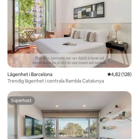
Lägenhet i Barcelona
4,82 av 5 i ge
4,82 (128)
Trendig lägenhet i centrala Rambla Catalunya
Superhost
Superhost