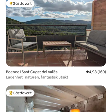
Gästfavorit
Populär gästfavorit
Boende i Sant Cugat del Vallès
4,98 av 5 i ge
4,98 (160)
Lägenhet i naturen, fantastisk utsikt
Gästfavorit
Populär gästfavorit