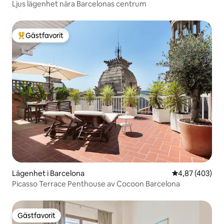
Ljus lägenhet nära Barcelonas centrum
Gästfavorit
Populär gästfavorit
Lägenhet i Barcelona
4,87 av 5 i ge
4,87 (403)
Picasso Terrace Penthouse av Cocoon Barcelona
Gästfavorit
Gästfavorit