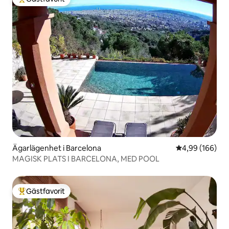
Populär gästfavorit
Ägarlägenhet i Barcelona
4,99 av 5 i ge
4,99 (166)
MAGISK PLATS I BARCELONA, MED POOL
Gästfavorit
Populär gästfavorit