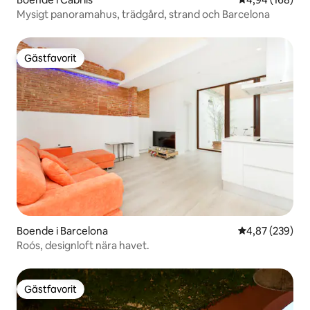
Mysigt panoramahus, trädgård, strand och Barcelona
Gästfavorit
Gästfavorit
Boende i Barcelona
4,87 av 5 i ge
4,87 (239)
Roós, designloft nära havet.
Gästfavorit
Gästfavorit