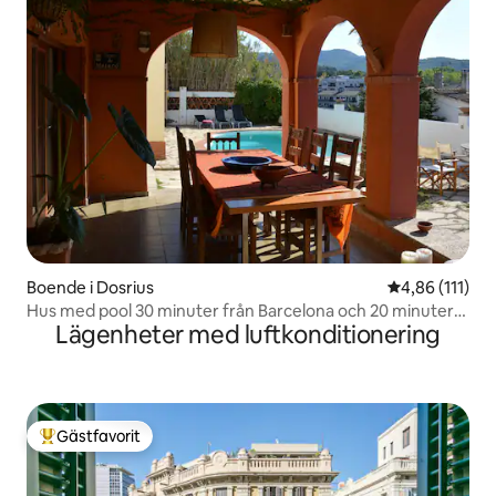
Boende i Dosrius
4,86 av 5 i g
4,86 (111)
Hus med pool 30 minuter från Barcelona och 20 minuter
Lägenheter med luftkonditionering
från Montmeló
Gästfavorit
Populär gästfavorit