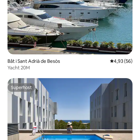
Båt i Sant Adrià de Besòs
4,93 av 5 i g
4,93 (56)
Yacht 20M
Superhost
Superhost