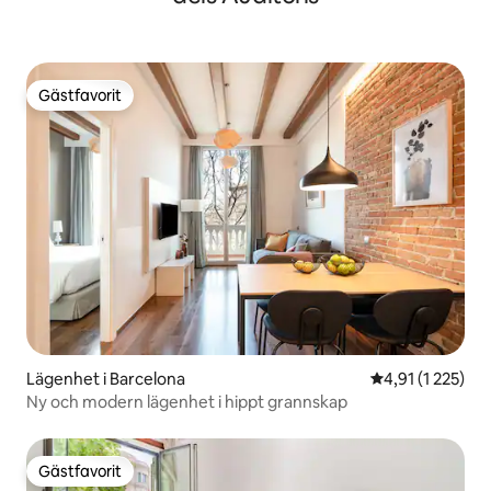
Gästfavorit
Gästfavorit
Lägenhet i Barcelona
4,91 av 5 i gen
4,91 (1 225)
Ny och modern lägenhet i hippt grannskap
Gästfavorit
Gästfavorit