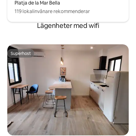
Platja de la Mar Bella
minuters promenad bort, och den gula
tunnelbanelinjen korsar strax utanför
119 lokalinvånare rekommenderar
lägenheten.
Lägenheter med wifi
Superhost
Superhost