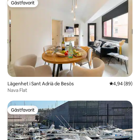
Gästfavorit
Gästfavorit
Lägenhet i Sant Adrià de Besòs
4,94 av 5 i g
4,94 (89)
Nava Flat
Gästfavorit
Gästfavorit