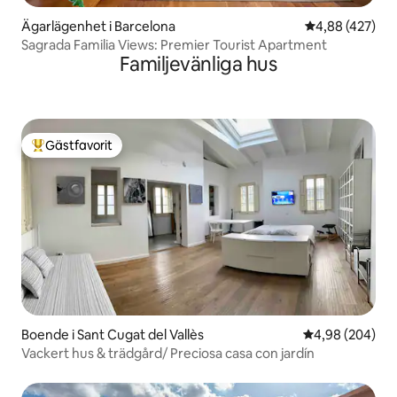
Ägarlägenhet i Barcelona
4,88 av 5 i ge
4,88 (427)
Sagrada Familia Views: Premier Tourist Apartment
Familjevänliga hus
Gästfavorit
Populär gästfavorit
Boende i Sant Cugat del Vallès
4,98 av 5 i ge
4,98 (204)
Vackert hus & trädgård/ Preciosa casa con jardín