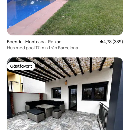
Boende i Montcada i Reixac
4,78 av 5 i ge
4,78 (389)
Hus med pool 17 min från Barcelona
Gästfavorit
Gästfavorit