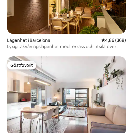
Lägenhet i Barcelona
4,86 av 5 i ge
4,86 (368)
Lyxig takvåningslägenhet med terrass och utsikt över
Sagrada Familia
Gästfavorit
Gästfavorit