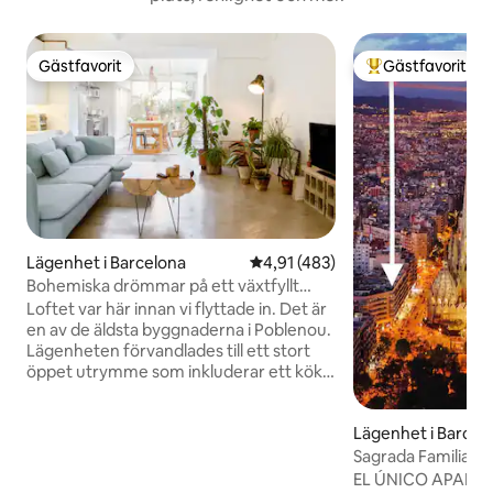
Gästfavorit
Gästfavorit
Gästfavorit
Populär gästfavor
Lägenhet i Barcelona
4,91 av 5 i genomsnittligt bet
4,91 (483)
Bohemiska drömmar på ett växtfyllt
designloft nära stranden
Loftet var här innan vi flyttade in. Det är
en av de äldsta byggnaderna i Poblenou.
Lägenheten förvandlades till ett stort
öppet utrymme som inkluderar ett kök,
en matplats, en soffa, en TV, ett
kontorsutrymme och sovrummet.
Lägenhet i Barcel
Platsen ligger på bottenvåningen, så den
är tillgänglig för funktionshindrade och
Sagrada Familia 
familj med ett barn. Vi njuter av
"Hörnlägenhet", Sa
EL ÚNICO APART