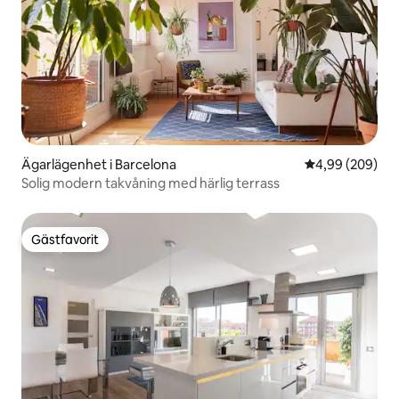
Ägarlägenhet i Barcelona
4,99 av 5 i ge
4,99 (209)
Solig modern takvåning med härlig terrass
Gästfavorit
Gästfavorit