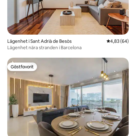
Lägenhet i Sant Adrià de Besòs
4,83 av 5 i g
4,83 (64)
Lägenhet nära stranden i Barcelona
Gästfavorit
Gästfavorit