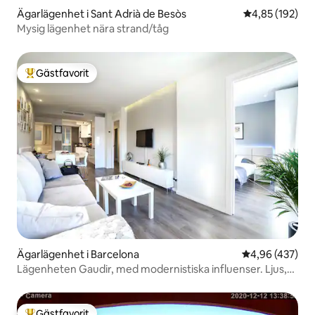
Ägarlägenhet i Sant Adrià de Besòs
4,85 av 5 i ge
4,85 (192)
Mysig lägenhet nära strand/tåg
Gästfavorit
Populär gästfavorit
Ägarlägenhet i Barcelona
4,96 av 5 i ge
4,96 (437)
Lägenheten Gaudir, med modernistiska influenser. Ljus,
central och säker.
Gästfavorit