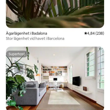
Ägarlägenhet i Badalona
4,84 av 5 i ge
4,84 (238)
Stor lägenhet vid havet i Barcelona
Superhost
Superhost