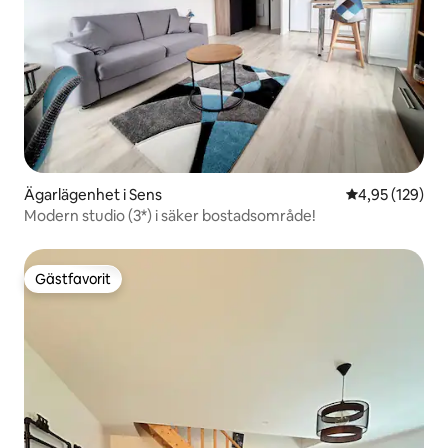
Ägarlägenhet i Sens
4,95 av 5 i ge
4,95 (129)
Modern studio (3*) i säker bostadsområde!
Gästfavorit
Gästfavorit