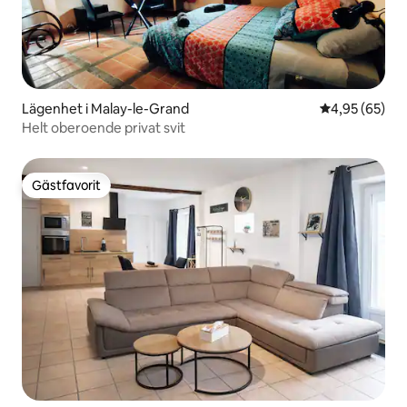
Lägenhet i Malay-le-Grand
4,95 av 5 i g
4,95 (65)
Helt oberoende privat svit
Gästfavorit
Gästfavorit