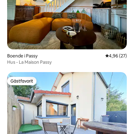
Boende i Passy
4,96 av 5 i g
4,96 (27)
Hus - La Maison Passy
Gästfavorit
Gästfavorit