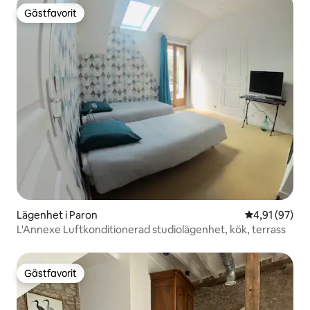
Gästfavorit
Gästfavorit
Lägenhet i Paron
4,91 av 5 i g
4,91 (97)
L'Annexe Luftkonditionerad studiolägenhet, kök, terrass
Gästfavorit
Gästfavorit