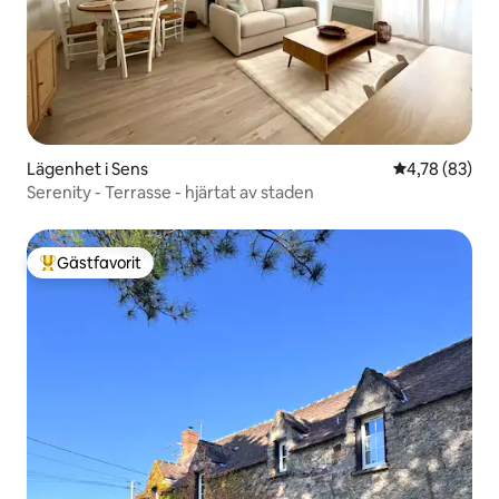
Lägenhet i Sens
4,78 av 5 i g
4,78 (83)
Serenity - Terrasse - hjärtat av staden
Gästfavorit
Populär gästfavorit