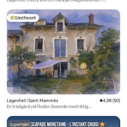
Migennes
Gästfavorit
Populär gästfavorit
Lägenhet i Saint-Mammès
4,98 av 5 i g
4,98 (50)
En trädgård vid floden (boende med riktig
luftkonditionering)
Superhost
Superhost