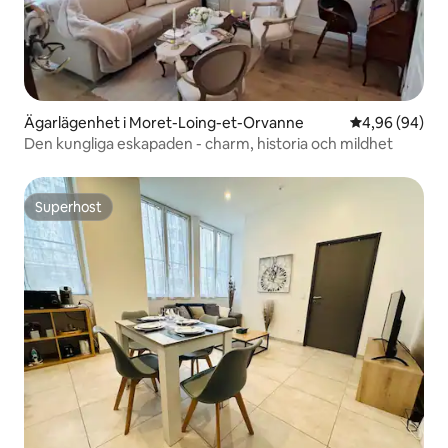
Ägarlägenhet i Moret-Loing-et-Orvanne
4,96 av 5 i g
4,96 (94)
Den kungliga eskapaden - charm, historia och mildhet
Superhost
Superhost