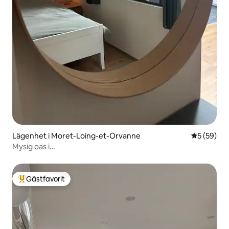
Lägenhet i Moret-Loing-et-Orvanne
5 av 5 i g
5 (59)
Mysig oas i
Moret•Luftkonditionering•Premiummottagning
Gästfavorit
Populär gästfavorit