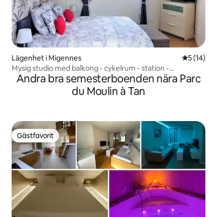
Lägenhet i Migennes
5 av 5 i g
5 (14)
Mysig studio med balkong - cykelrum - station -
Andra bra semesterboenden nära Parc
luftkonditionering
du Moulin à Tan
Gästfavorit
Gästfavorit