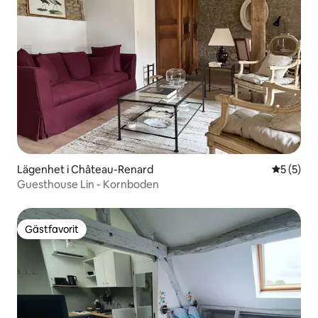
Lägenhet i Château-Renard
5 av 5 i 
5 (5)
Guesthouse Lin - Kornboden
Gästfavorit
Gästfavorit