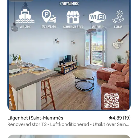
Lägenhet i Saint-Mammès
4,89 av 5 i g
4,89 (19)
Renoverad stor T2 - Luftkonditionerad - Utsikt över Seine
- Allt inom gångavstånd