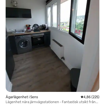
Ägarlägenhet i Sens
4,86 av 5 i ge
4,86 (225)
Lägenhet nära järnvägsstationen - Fantastisk utsikt från