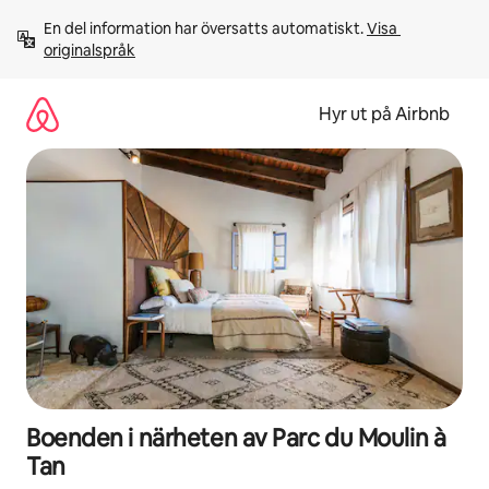
Hoppa
En del information har översatts automatiskt. 
Visa 
till
originalspråk
innehåll
Hyr ut på Airbnb
Boenden i närheten av Parc du Moulin à
Tan