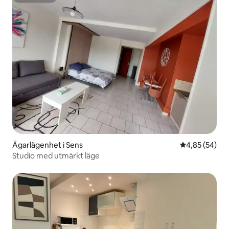
Superhost
Ägarlägenhet i Sens
4,85 av 5 i g
4,85 (54)
Studio med utmärkt läge