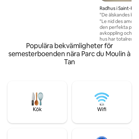
du Moulin à Tan, tout proche, offre un
Radhus i Saint-Flo
cadre verdoyant idéal ℹ️ Proche centre-
"De älskandes bo"
ville: peut y avoir un peu de circulation
Non fumeur 🚭🚭 Animaux interdits
"Le nid des amoure
den perfekta plat
avkoppling och zen. Detta 70 m2 s
hus har totalrenov
Populära bekvämligheter för
dekorerats i natur
material av en de
semesterboenden nära Parc du Moulin à
Denna mysiga kok
Tan
platsen för att um
som ett par. Plus: jacuzzi, massage,
videoprojektor med 
tjänster, snygg in
material såsom pol
ekologisk bomull ..
Kök
Wifi