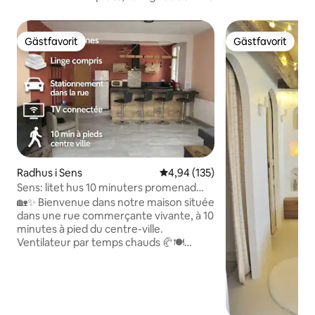
Gästfavorit
Gästfavorit
Gästfavorit
Gästfavorit
Radhus i Sens
4,94 av 5 i genomsnittligt bet
4,94 (135)
Sens: litet hus 10 minuters promenad
från stadens centrum
🏡✨ Bienvenue dans notre maison située
dans une rue commerçante vivante, à 10
minutes à pied du centre-ville.
Ventilateur par temps chauds 🥐🍽️
Boulangeries, restau à 2 minutes. 🚗
places gratuites dans la rue ou les rues
adjacentes 🚫⛔️ne pas utiliser la cour
même juste 1 seconde 🔑 Arrivée/départ
autonomes 🌳pas de jardin, mais le parc