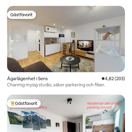
balkongen!
Gästfavorit
Gästfavorit
Ägarlägenhet i Sens
4,82 av 5 i ge
4,82 (203)
Charmig mysig studio, säker parkering och fiber.
Gästfavorit
Populär gästfavorit