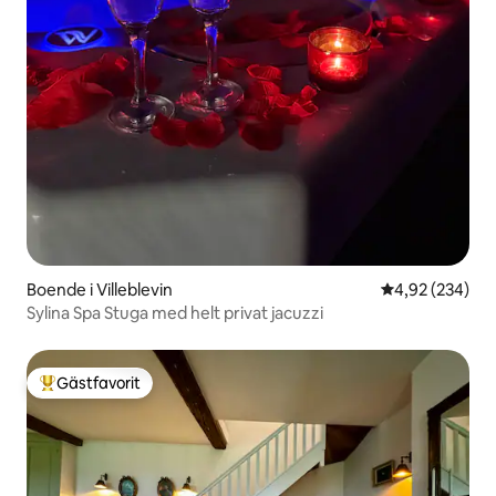
Boende i Villeblevin
4,92 av 5 i ge
4,92 (234)
Sylina Spa Stuga med helt privat jacuzzi
Gästfavorit
Populär gästfavorit