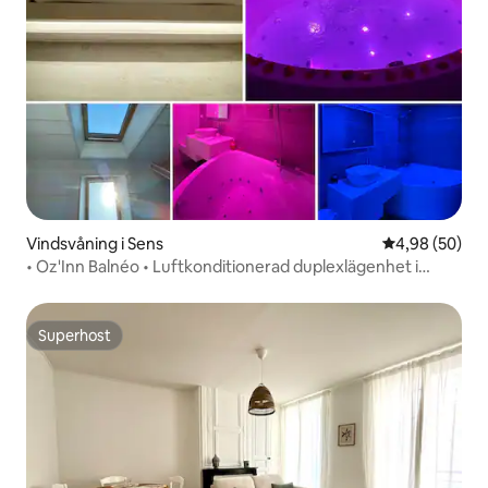
Vindsvåning i Sens
4,98 av 5 i g
4,98 (50)
• Oz'Inn Balnéo • Luftkonditionerad duplexlägenhet i
stadens centrum
Superhost
Superhost