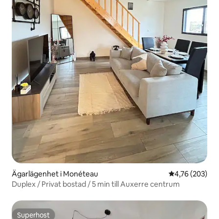
Ägarlägenhet i Monéteau
4,76 av 5 i ge
4,76 (203)
Duplex / Privat bostad / 5 min till Auxerre centrum
Superhost