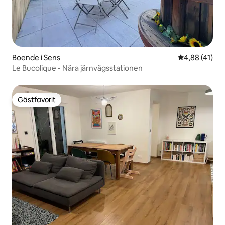
Boende i Sens
4,88 av 5 i g
4,88 (41)
Le Bucolique - Nära järnvägsstationen
Gästfavorit
Gästfavorit