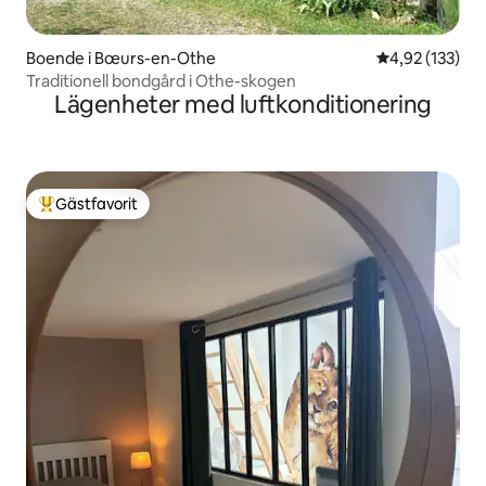
Boende i Bœurs-en-Othe
4,92 av 5 i ge
4,92 (133)
Traditionell bondgård i Othe-skogen
Lägenheter med luftkonditionering
Gästfavorit
Populär gästfavorit