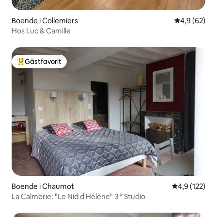
Boende i Collemiers
4,9 av 5 i g
4,9 (62)
Hos Luc & Camille
Gästfavorit
Populär gästfavorit
Boende i Chaumot
4,9 av 5 i ge
4,9 (122)
La Calmerie: "Le Nid d'Hélène" 3 * Studio