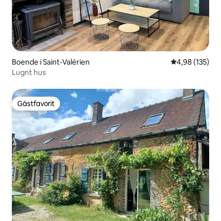
Boende i Saint-Valérien
4,98 av 5 i ge
4,98 (135)
Lugnt hus
Gästfavorit
Gästfavorit