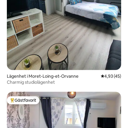
Lägenhet i Moret-Loing-et-Orvanne
4,93 av 5 i g
4,93 (45)
Charmig studiolägenhet
Gästfavorit
Populär gästfavorit