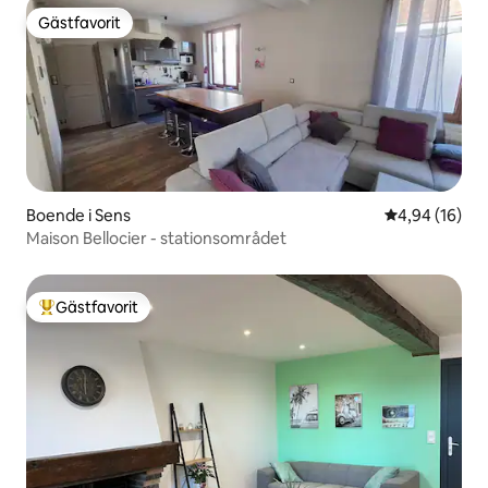
Gästfavorit
Gästfavorit
Boende i Sens
4,94 av 5 i g
4,94 (16)
Maison Bellocier - stationsområdet
Gästfavorit
Populär gästfavorit