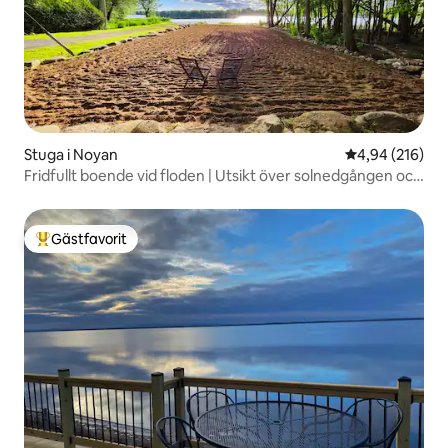
Stuga i Noyan
4,94 av 5 i ge
4,94 (216)
Fridfullt boende vid floden | Utsikt över solnedgången och
tillflykt till skogen
Gästfavorit
Populär gästfavorit