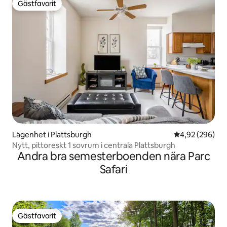
Gästfavorit
Gästfavorit
Lägenhet i Plattsburgh
4,92 av 5 i ge
4,92 (296)
Nytt, pittoreskt 1 sovrum i centrala Plattsburgh
Andra bra semesterboenden nära Parc
Safari
Gästfavorit
Gästfavorit