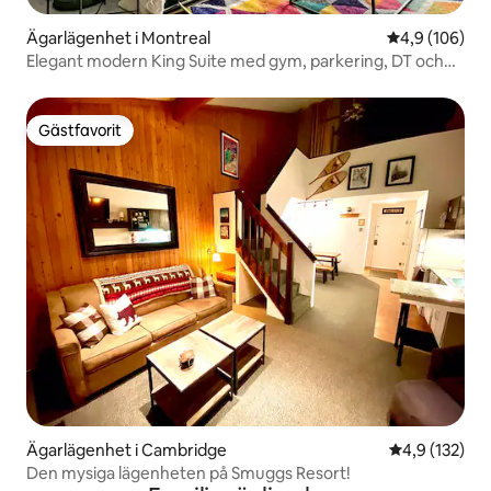
Ägarlägenhet i Montreal
4,9 av 5 i ge
4,9 (106)
Elegant modern King Suite med gym, parkering, DT och
flygplats
Gästfavorit
Gästfavorit
Ägarlägenhet i Cambridge
4,9 av 5 i ge
4,9 (132)
Den mysiga lägenheten på Smuggs Resort!