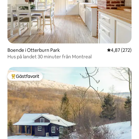
Boende i Otterburn Park
4,87 av 5 i ge
4,87 (272)
Hus på landet 30 minuter från Montreal
Gästfavorit
Populär gästfavorit