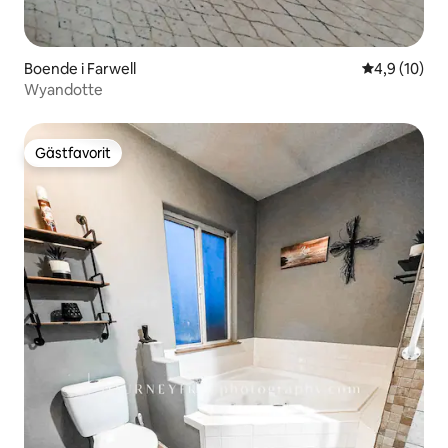
Boende i Farwell
4,9 av 5 i g
4,9 (10)
Wyandotte
Gästfavorit
Gästfavorit