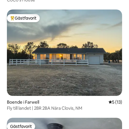
Gästfavorit
Populär gästfavorit
Boende i Farwell
5 av 5 i g
5 (13)
Fly till landet | 2BR 2BA Nära Clovis, NM
Gästfavorit
Gästfavorit