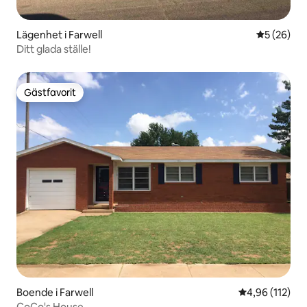
Lägenhet i Farwell
5 av 5 i g
5 (26)
Ditt glada ställe!
Gästfavorit
Gästfavorit
Boende i Farwell
4,96 av 5 i ge
4,96 (112)
CoCo's House