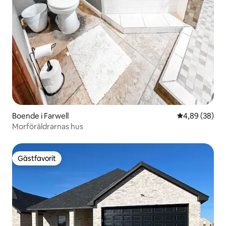
Boende i Farwell
4,89 av 5 i g
4,89 (38)
Morföräldrarnas hus
Gästfavorit
Gästfavorit