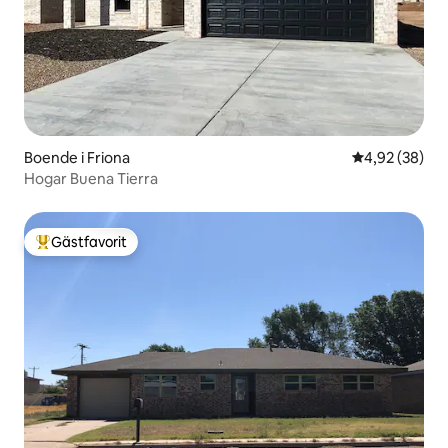
Boende i Friona
4,92 av 5 i g
4,92 (38)
Hogar Buena Tierra
Gästfavorit
Populär gästfavorit