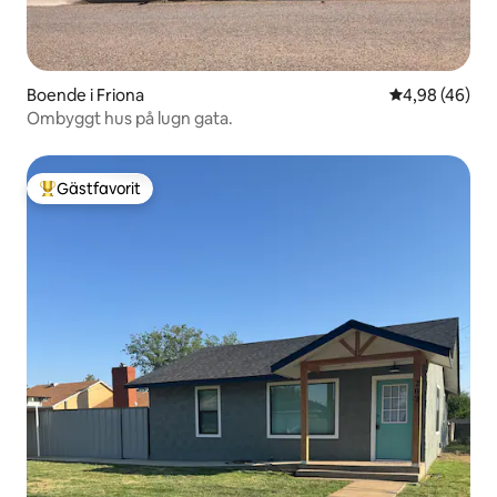
Boende i Friona
4,98 av 5 i g
4,98 (46)
Ombyggt hus på lugn gata.
Gästfavorit
Populär gästfavorit