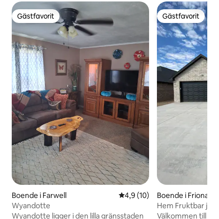
Gästfavorit
Gästfavorit
Gästfavorit
Gästfavorit
Boende i Farwell
4,9 av 5 i genomsnittligt be
4,9 (10)
Boende i Friona
Wyandotte
Hem Fruktbar jor
Wyandotte ligger i den lilla gränsstaden
Välkommen till din