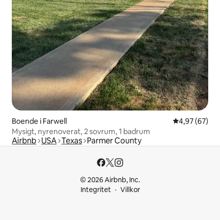
Boende i Farwell
4,97 av 5 i g
4,97 (67)
Mysigt, nyrenoverat, 2 sovrum, 1 badrum
Airbnb
USA
Texas
Parmer County
© 2026 Airbnb, Inc.
Integritet
Villkor