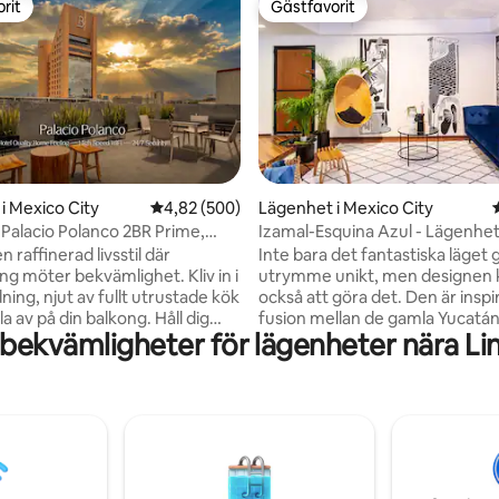
rit
Gästfavorit
rit
Gästfavorit
ligt betyg, 339 omdömen
i Mexico City
4,82 av 5 i genomsnittligt betyg, 500 omdöm
4,82 (500)
Lägenhet i Mexico City
| Palacio Polanco 2BR Prime,
Izamal-Esquina Azul - Lägenhet
fi
lyxområde
 raffinerad livsstil där
Inte bara det fantastiska läget 
ing möter bekvämlighet. Kliv in i
utrymme unikt, men designe
dning, njut av fullt utrustade kök
också att göra det. Den är inspi
la av på din balkong. Håll dig
fusion mellan de gamla Yucatá
bekvämligheter för lägenheter nära Li
d individuell
haciendas och Mexico Citys inr
ionering, vilket garanterar den
mitten av 1970-talet. Vacker t
atmosfären under varje säsong.
nyligen ombyggd lägenhet i ce
 och umgås på vår takterrass,
Polanco: Mexico Citys finaste 
llflyktsort ovanför den livliga
Du behöver inte bil om du plane
örenkla dagliga uppgifter med
vara i Polanco eller omgivninge
tuga på plats och håll kontakten
kommer att upptäcka de finast
affärscenter. Upplev lyx på
internationella butikerna, exklu