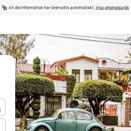
En del information har översatts automatiskt. 
Visa originalspråk
d upp- och nedåtpilarna eller utforska genom att trycka eller svepa.