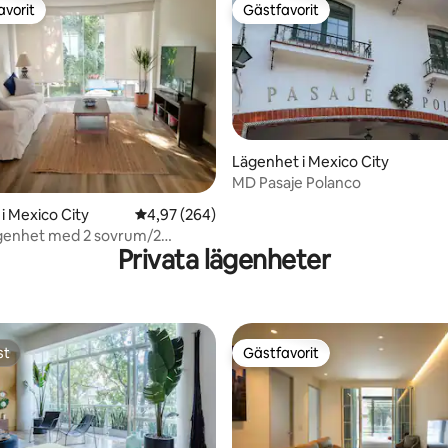
avorit
Gästfavorit
gästfavorit
Gästfavorit
Lägenhet i Mexico City
MD Pasaje Polanco
ligt betyg, 327 omdömen
i Mexico City
4,97 av 5 i genomsnittligt betyg, 264 omdöm
4,97 (264)
ägenhet med 2 sovrum/2
Privata lägenheter
a läge Polanco
st
Gästfavorit
st
Gästfavorit