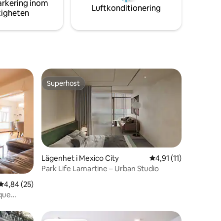
arkering inom
ln Park
byggnaden några spektakulära
Luftkonditionering
tigheten
gemensamma utrymmen.
Superhost
Superhost
Lägenhet i Mexico City
4,91 av 5 i genomsni
4,91 (11)
Park Life Lamartine – Urban Studio
en
4,84 av 5 i genomsnittligt betyg, 25 omdömen
4,84 (25)
rque