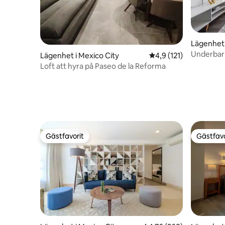
Lägenhet 
Underbar 
Lägenhet i Mexico City
4,9 av 5 i genomsnitt
4,9 (121)
Loft att hyra på Paseo de la Reforma
Gästfavorit
Gästfavo
Gästfavorit
Gästfavo