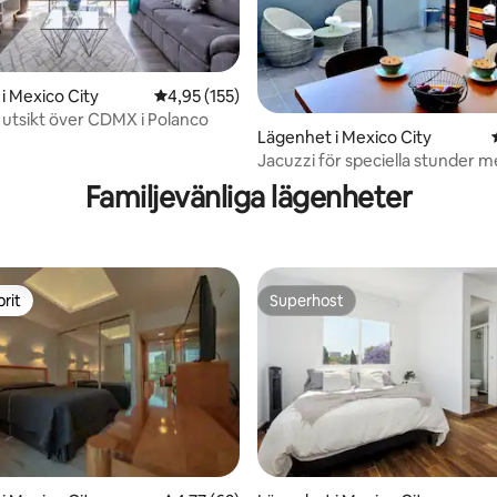
i Mexico City
4,95 av 5 i genomsnittligt betyg, 155 omdöm
4,95 (155)
utsikt över CDMX i Polanco
ligt betyg, 121 omdömen
Lägenhet i Mexico City
Jacuzzi för speciella stunder 
luftkonditionering
Familjevänliga lägenheter
rit
Superhost
rit
Superhost