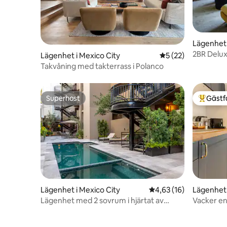
Lägenhet 
2BR Deluxe
Lägenhet i Mexico City
5 av 5 i genomsnit
5 (22)
Lincoln P
Takvåning med takterrass i Polanco
Superhost
Gästf
Superhost
Populär 
Lägenhet i Mexico City
4,63 av 5 i genomsnit
4,63 (16)
Lägenhet 
Lägenhet med 2 sovrum i hjärtat av
Vacker en
Polanco-området