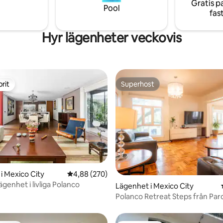
Gratis p
410, Polancos urbana
restauranger i landet och Linco
Pool
fas
t.
bara några steg.
Hyr lägenheter veckovis
rit
Superhost
rit
Superhost
i Mexico City
4,88 av 5 i genomsnittligt betyg, 270 omdöm
4,88 (270)
ttligt betyg, 6 omdömen
lägenhet i livliga Polanco
Lägenhet i Mexico City
Polanco Retreat Steps från Pa
Lincoln