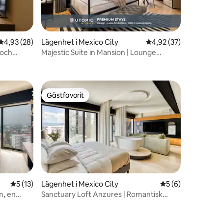
en
4,93 av 5 i genomsnittligt betyg, 28 omdömen
4,93 (28)
Lägenhet i Mexico City
4,92 av 5 i genomsnit
4,92 (37)
 och
Majestic Suite in Mansion | Lounge
w/Pool Table
Gästfavorit
Gästfavorit
en
5 av 5 i genomsnittligt betyg, 13 omdömen
5 (13)
Lägenhet i Mexico City
5 av 5 i genomsni
5 (6)
m, en
Sanctuary Loft Anzures | Romantisk
spabad | 2 gäster