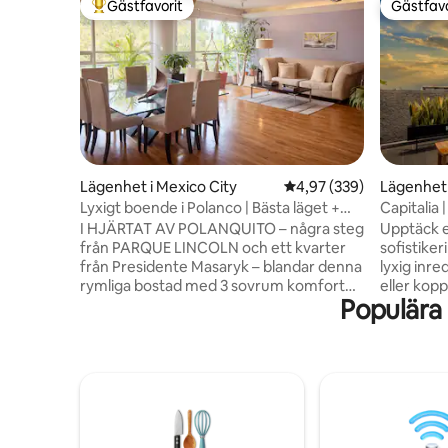
Gästfavorit
Gästfavo
Populär gästfavorit
Gästfavo
Lägenhet i Mexico City
4,97 av 5 i genomsnitt
4,97 (339)
Lägenhet 
Lyxigt boende i Polanco | Bästa läget +
Capitalia 
daglig service!
Gym + Wi
I HJÄRTAT AV POLANQUITO – några steg
Upptäck en
från PARQUE LINCOLN och ett kvarter
sofistiker
från Presidente Masaryk – blandar denna
lyxig inre
rymliga bostad med 3 sovrum komforten
eller kopp
Populära 
hos ett boutiquehotell med lokal charm.
bekväm me
Vakna till trädkantade vyer; promenera
luftkondit
till kaféer, restauranger och museer inkl.
perfekta 
Antropologiska museet; återvänd för att
Koppla av
koppla av med stil. Njut av sällsynta
en lugn ti
förmåner: städning på vardagar (mån–
staden. F
fre – bäddade sängar, diskad porslin),
vår tvätts
concierge-kontakter, välkomstkorg,
med vårt 