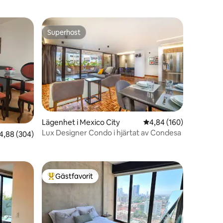
Superhost
Superhost
en
Lägenhet i Mexico City
4,84 av 5 i genomsnitt
4,84 (160)
Lux Designer Condo i hjärtat av Condesa
,88 av 5 i genomsnittligt betyg, 304 omdömen
4,88 (304)
Gästfavorit
Populär gästfavorit