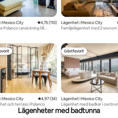
i Mexico City
4,75 av 5 i genomsnittligt betyg, 110 omdöm
4,75 (110)
Lägenhet i Mexico City
 Polanco i anslutning till
Familjelägenhet med 2 sovrum
tligt betyg, 22 omdömen
ark
balkong med gatuvy i P
avorit
Gästfavorit
gästfavorit
Gästfavorit
tligt betyg, 16 omdömen
i Mexico City
4,97 av 5 i genomsnittligt betyg, 34 omdöm
4,97 (34)
Lägenhet i Mexico City
het och terrass i Polanco
Lägenhet med badkar i centru
Lägenheter med badtunna
minut från Polanco