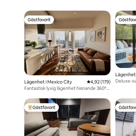
Gästfavorit
Gästfavo
Gästfavorit
Gästfavo
Lägenhet 
Deluxe-sv
Lägenhet i Mexico City
4,92 av 5 i genomsnitt
4,92 (179)
Fantastisk lyxig lägenhet hisnande 360º
stadsutsikt
Gästfavorit
Gästfavo
Populär gästfavorit
Gästfavo