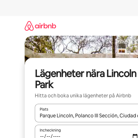
Hoppa
till
innehåll
Lägenheter nära Lincoln
Park
Hitta och boka unika lägenheter på Airbnb
Plats
När resultaten är tillgängliga kan du navigera me
Incheckning