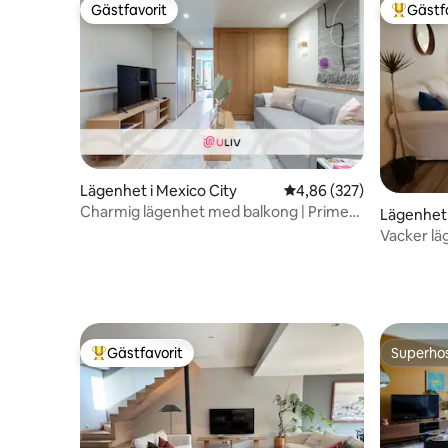
Gästfavorit
Gästf
Gästfavorit
Populär 
Lägenhet i Mexico City
4,86 av 5 i genomsnitt
4,86 (327)
Charmig lägenhet med balkong | Prime
Lägenhet 
Shopping District
Vacker l
badrum Br
Gästfavorit
Superho
Populär gästfavorit
Superho