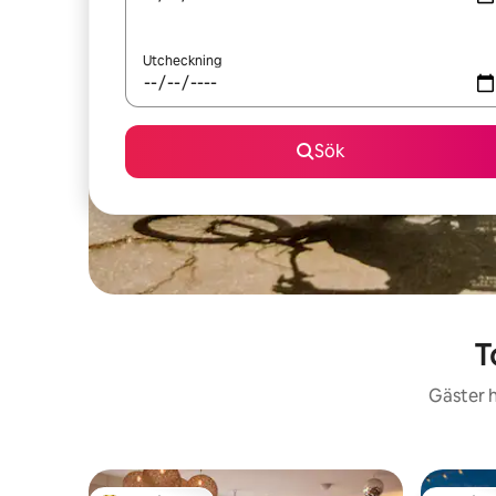
Utcheckning
Sök
T
Gäster h