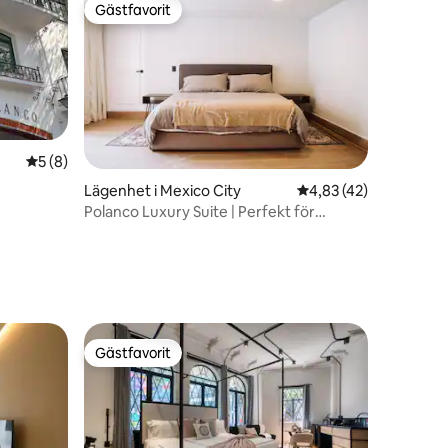
Gästfavorit
Gästfavorit
5 av 5 i genomsnittligt betyg, 8 omdömen
5 (8)
Lägenhet i Mexico City
4,83 av 5 i genomsnit
4,83 (42)
Polanco Luxury Suite | Perfekt för
en
företag och resor
Gästfavorit
Gästfavorit