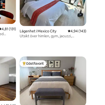
en
4,81 av 5 i genomsnittligt betyg, 131 omdömen
4,81 (131)
Lägenhet i Mexico City
4,94 av 5 i genomsnitt
4,94 (143)
med
Utsikt över himlen, gym, jacuzzi,
parkering, kök.
Gästfavorit
Populär gästfavorit