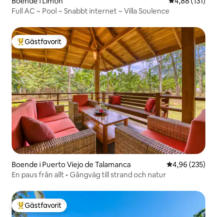
Boende i Limón
4,88 av 5 i ge
4,88 (131)
Full AC ~ Pool ~ Snabbt internet ~ Villa Soulence
Gästfavorit
Populär gästfavorit
Boende i Puerto Viejo de Talamanca
4,96 av 5 i ge
4,96 (235)
En paus från allt • Gångväg till strand och natur
Gästfavorit
Populär gästfavorit