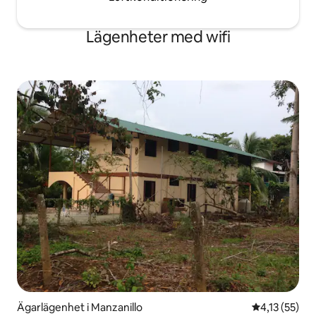
Lägenheter med wifi
Ägarlägenhet i Manzanillo
4,13 av 5 i 
4,13 (55)