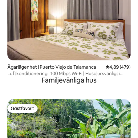
Ägarlägenhet i Puerto Viejo de Talamanca
4,89 av 5 i ge
4,89 (479)
Luftkonditionering | 100 Mbps Wi-Fi | Husdjursvänligt i
Familjevänliga hus
stadens centrum
Gästfavorit
Gästfavorit