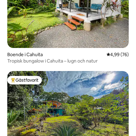
Boende i Cahuita
4,99 av 5 i g
4,99 (76)
Tropisk bungalow i Cahuita – lugn och natur
Gästfavorit
Populär gästfavorit