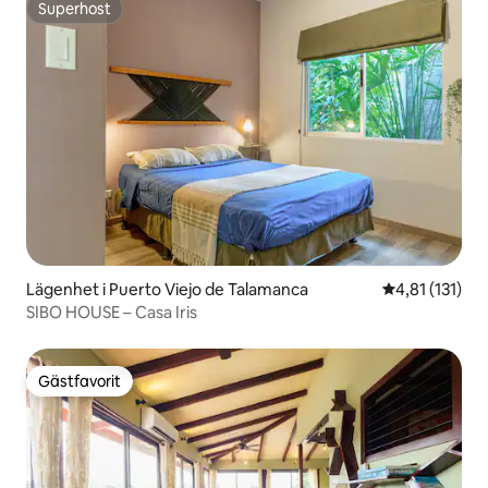
Superhost
Superhost
Lägenhet i Puerto Viejo de Talamanca
4,81 av 5 i g
4,81 (131)
SIBO HOUSE – Casa Iris
Gästfavorit
Gästfavorit