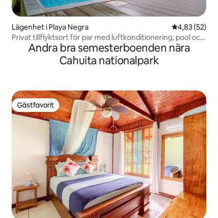
Lägenhet i Playa Negra
4,83 av 5 i g
4,83 (52)
Privat tillflyktsort för par med luftkonditionering, pool och
Andra bra semesterboenden nära
wifi
Cahuita nationalpark
Gästfavorit
Gästfavorit