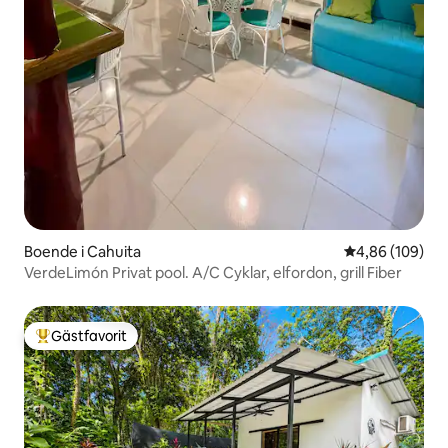
Boende i Cahuita
4,86 av 5 i ge
4,86 (109)
VerdeLimón Privat pool. A/C Cyklar, elfordon, grill Fiber
Gästfavorit
Populär gästfavorit