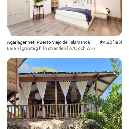
Ägarlägenhet i Puerto Viejo de Talamanca
4,92 av 5 i ge
4,92 (183)
Bara några steg från stranden | A/C och WiFi