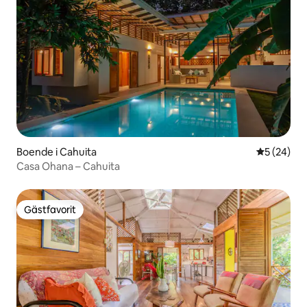
Boende i Cahuita
5 av 5 i g
5 (24)
Casa Ohana – Cahuita
Gästfavorit
Gästfavorit