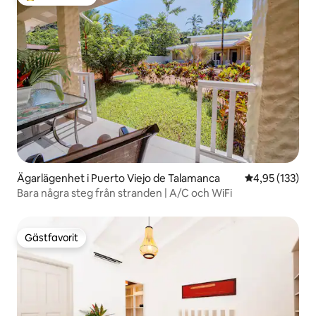
Populär gästfavorit
Ägarlägenhet i Puerto Viejo de Talamanca
4,95 av 5 i ge
4,95 (133)
Bara några steg från stranden | A/C och WiFi
Gästfavorit
Gästfavorit