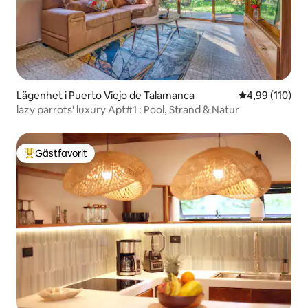
Lägenhet i Puerto Viejo de Talamanca
4,99 av 5 i ge
4,99 (110)
lazy parrots' luxury Apt#1 : Pool, Strand & Natur
Gästfavorit
Populär gästfavorit