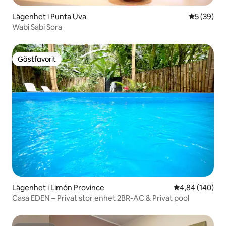
Lägenhet i Punta Uva
5 av 5 i g
5 (39)
Wabi Sabi Sora
Gästfavorit
Gästfavorit
Lägenhet i Limón Province
4,84 av 5 i ge
4,84 (140)
Casa EDEN – Privat stor enhet 2BR-AC & Privat pool