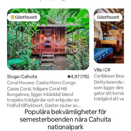
Gästfavorit
Gästfavorit
Populär gästfavorit
Gästfavorit
Villa i CR
Caribbean Beachfr
Stuga i Cahuita
4,97 av 5 i genomsnittligt bet
4,97 (115)
w/AC
Detta boende är et
Coral Houses: Casita Mono Congo
som ligger direkt 
Casas Coral, tidigare Coral Hill
gator att korsa...
Bungalows, ligger inbäddat bland
trädgård att vandr
tropiska trädgårdar och erbjuder en
tillgång till strand
fridfull tillflyktsort. Gäster njuter av
du kommer att som
Populära bekvämligheter för
ljudet av djurlivet som kopplar av på sin
havsbrisar och ljud
privata terrass. Var och en av tre casitas
semesterboenden nära Cahuita
privat strand; + fo
inkluderar skrivbord, eget badrum, säker
nationalpark
närheten av den li
parkering och Wi-Fi. Vi ligger bara 200