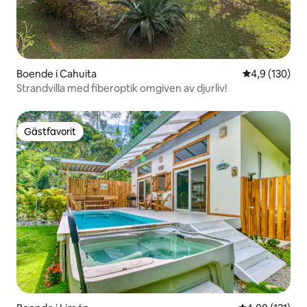
Boende i Cahuita
4,9 av 5 i ge
4,9 (130)
Strandvilla med fiberoptik omgiven av djurliv!
Gästfavorit
Gästfavorit