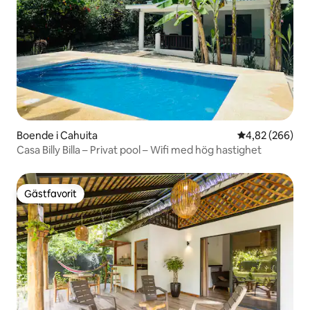
Boende i Cahuita
4,82 av 5 i ge
4,82 (266)
Casa Billy Billa – Privat pool – Wifi med hög hastighet
Gästfavorit
Gästfavorit