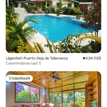
Lägenhet i Puerto Viejo de Talamanca
4,94 av 5 i ge
4,94 (133)
Casamindanao (apt 1)
Gästfavorit
Populär gästfavorit