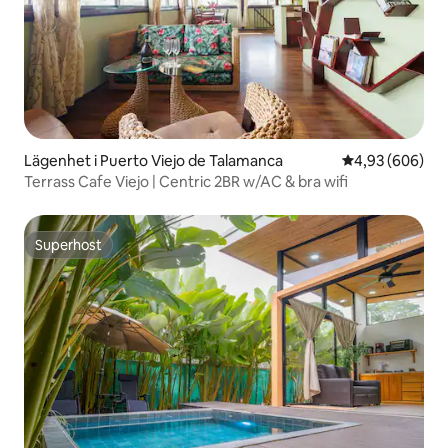
Lägenhet i Puerto Viejo de Talamanca
4,93 av 5 i ge
4,93 (606)
Terrass Cafe Viejo | Centric 2BR w/AC & bra wifi
Superhost
Superhost