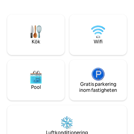
staden Puerto Viej
meter från stranden och lokala
minuters promenad
restauranger/barer med tillgång till
minuters cykeltur).
närliggande vandring i Cahuita National
din semester spek
Park, snorkling, kanot, surfing och
ridning. Ägare på plats skapar en varm
och inbjudande atmosfär.
Kök
Wifi
Gratis parkering
Pool
inom fastigheten
Luftkonditionering