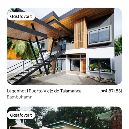
Gästfavorit
Gästfavorit
Lägenhet i Puerto Viejo de Talamanca
4,87 av 5 i g
4,87 (83)
Bambuhamn
Gästfavorit
Gästfavorit