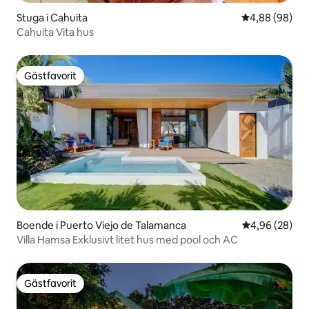
Stuga i Cahuita
4,88 av 5 i g
4,88 (98)
Cahuita Vita hus
Gästfavorit
Gästfavorit
Boende i Puerto Viejo de Talamanca
4,96 av 5 i g
4,96 (28)
Villa Hamsa Exklusivt litet hus med pool och AC
Gästfavorit
Gästfavorit