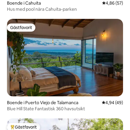
Boende i Cahuita
4,86 av 5 i g
4,86 (57)
Hus med pool nära Cahuita-parken
Gästfavorit
Gästfavorit
Boende i Puerto Viejo de Talamanca
4,94 av 5 i g
4,94 (49)
Blue Hill State Fantastisk 360 havsutsikt
Gästfavorit
Populär gästfavorit