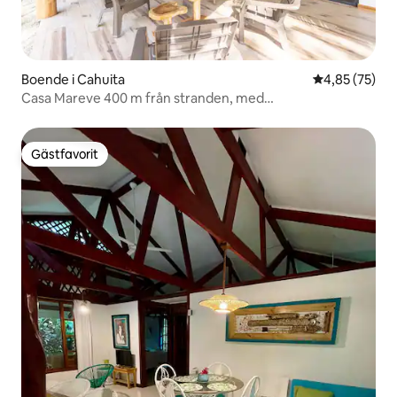
Boende i Cahuita
4,85 av 5 i g
4,85 (75)
Casa Mareve 400 m från stranden, med
luftkonditionering
Gästfavorit
Gästfavorit