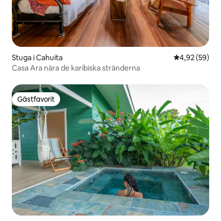
Stuga i Cahuita
4,92 av 5 i g
4,92 (59)
Casa Ara nära de karibiska stränderna
Gästfavorit
Gästfavorit