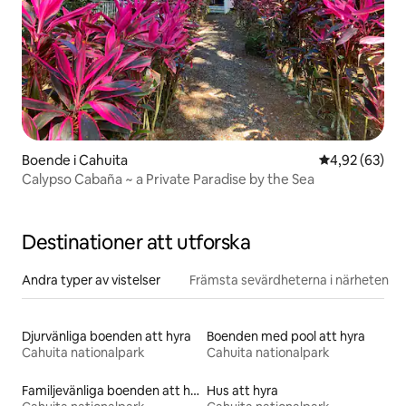
Boende i Cahuita
4,92 av 5 i g
4,92 (63)
Calypso Cabaña ~ a Private Paradise by the Sea
Destinationer att utforska
Andra typer av vistelser
Främsta sevärdheterna i närheten
Djurvänliga boenden att hyra
Boenden med pool att hyra
Cahuita nationalpark
Cahuita nationalpark
Familjevänliga boenden att hyra
Hus att hyra