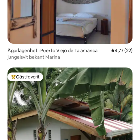
Ägarlägenhet i Puerto Viejo de Talamanca
4,77 av 5 i g
4,77 (22)
jungelsvit bekant Marina
Gästfavorit
Populär gästfavorit