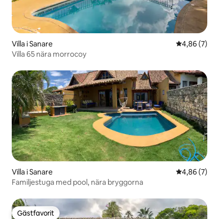
Villa i Sanare
4,86 av 5 i 
4,86 (7)
Villa 65 nära morrocoy
Villa i Sanare
4,86 av 5 i 
4,86 (7)
Familjestuga med pool, nära bryggorna
Gästfavorit
Gästfavorit