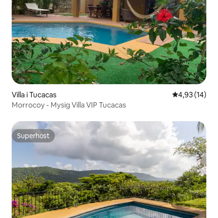
Villa i Tucacas
4,93 av 5 i g
4,93 (14)
Morrocoy - Mysig Villa VIP Tucacas
Superhost
Superhost