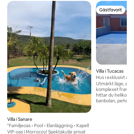
Gästfavorit
Gästfavorit
Villa i Tucacas
Hus i exklusivt om
Tucacas,
Utmärkt läge, exkl
komplexet framför
hittar du helikopt
banbolan, peñeros
vattensporter. Hus
tre fordon, en pl
en fantastisk utomhuspool
Villa i Sanare
båtar och rådgivni
"Familjeoas • Pool • Elanläggning • Kapell
piren ligger bara 
VIP-oas i Morrocoy! Spektakulär privat