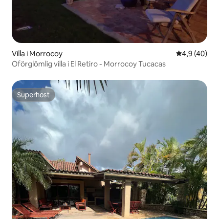
Villa i Morrocoy
4,9 av 5 i g
4,9 (40)
Oförglömlig villa i El Retiro - Morrocoy Tucacas
Superhost
Superhost