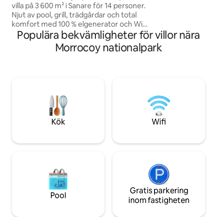
faciliteter, KOM 
villa på 3 600 m² i Sanare för 14 personer.
National Park – du
Njut av pool, grill, trädgårdar och total
komma tillbaka. Vä
komfort med 100 % elgenerator och Wi-
läget.
Populära bekvämligheter för villor nära
Fi. Den har 5 rum med luftkonditionering
och badrum. Dessutom har den ett
Morrocoy nationalpark
vackert privat kapell som är perfekt för
bröllop och evenemang (extra avgift). Vi
erbjuder à la carte-tjänster: kock,
dekoration och utflykter med yacht eller
motorbåt. Obs: Sänglinne ingår;
handdukar finns tillgängliga mot en extra
kostnad. Boka din exklusiva upplevelse!
Kök
Wifi
Gratis parkering
Pool
inom fastigheten