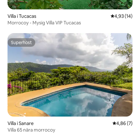
Villa i Tucacas
4,93 av 5 i g
4,93 (14)
Morrocoy - Mysig Villa VIP Tucacas
Superhost
Superhost
Villa i Sanare
4,86 av 5 i 
4,86 (7)
Villa 65 nära morrocoy