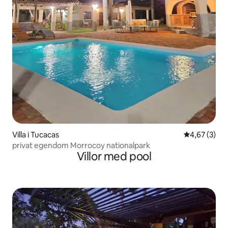
Villa i Tucacas
4,67 av 5 i 
4,67 (3)
privat egendom Morrocoy nationalpark
Villor med pool