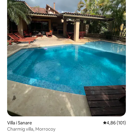
Villa i Sanare
4,86 av 5 i ge
4,86 (101)
Charmig villa, Morrocoy