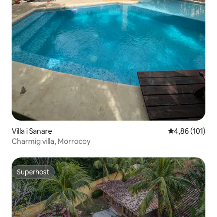
Villa i Sanare
4,86 av 5 i ge
4,86 (101)
Charmig villa, Morrocoy
Superhost
Superhost