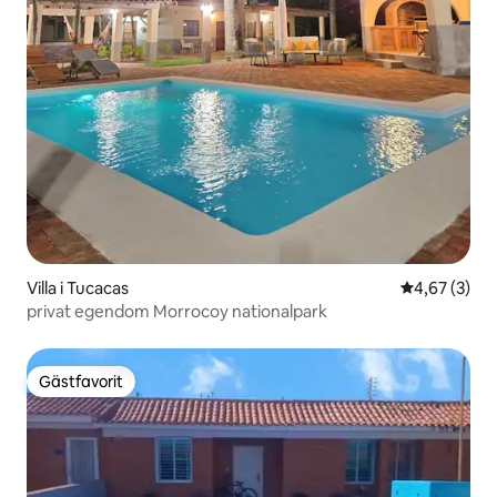
Villa i Tucacas
4,67 av 5 i 
4,67 (3)
privat egendom Morrocoy nationalpark
Gästfavorit
Gästfavorit