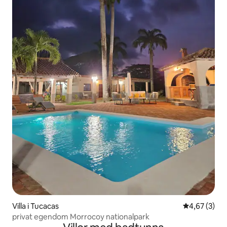
Villa i Tucacas
4,67 av 5 i 
4,67 (3)
privat egendom Morrocoy nationalpark