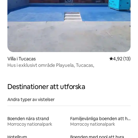
Villa i Tucacas
4,92 av 5 i g
4,92 (13)
Hus i exklusivt område Playuela, Tucacas,
Destinationer att utforska
Andra typer av vistelser
Boenden nära strand
Familjevänliga boenden att hyra
Morrocoy nationalpark
Morrocoy nationalpark
Hotellrum
Boenden med pool att hyra