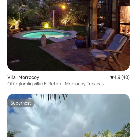
Villa i Morrocoy
4,9 av 5 i g
4,9 (40)
Oförglömlig villa i El Retiro - Morrocoy Tucacas
Superhost
Superhost