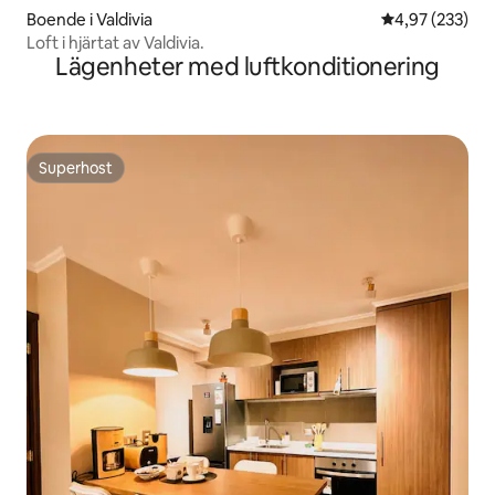
Boende i Valdivia
4,97 av 5 i ge
4,97 (233)
Loft i hjärtat av Valdivia.
Lägenheter med luftkonditionering
Superhost
Superhost