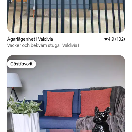
Ägarlägenhet i Valdivia
4,9 av 5 i ge
4,9 (102)
Vacker och bekväm stuga i Valdivia I
Gästfavorit
Gästfavorit