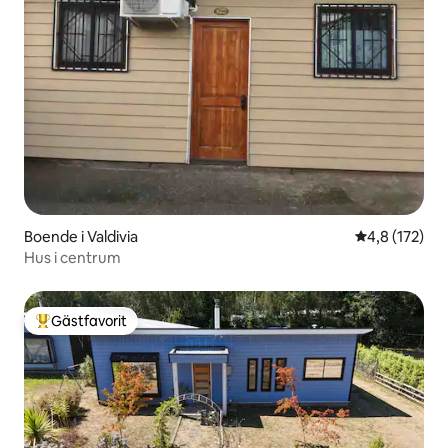
Boende i Valdivia
4,8 av 5 i ge
4,8 (172)
Hus i centrum
Gästfavorit
Populär gästfavorit