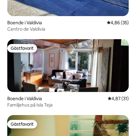
Boende i Valdivia
4,86 av 5 i g
4,86 (35)
Centro de Valdivia
Gästfavorit
Gästfavorit
Boende i Valdivia
4,87 av 5 i g
4,87 (31)
Familjehus på Isla Teja
Gästfavorit
Gästfavorit