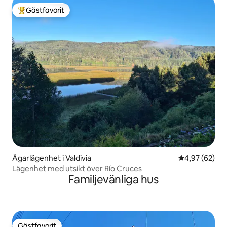
Gästfavorit
Populär gästfavorit
Ägarlägenhet i Valdivia
4,97 av 5 i g
4,97 (62)
Lägenhet med utsikt över Río Cruces
Familjevänliga hus
Gästfavorit