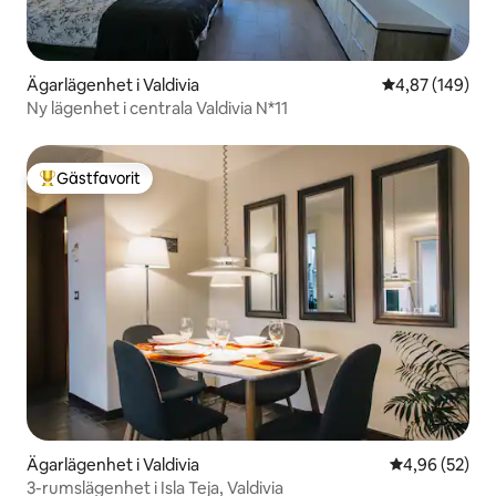
Ägarlägenhet i Valdivia
4,87 av 5 i ge
4,87 (149)
Ny lägenhet i centrala Valdivia N*11
Gästfavorit
Populär gästfavorit
Ägarlägenhet i Valdivia
4,96 av 5 i g
4,96 (52)
3-rumslägenhet i Isla Teja, Valdivia