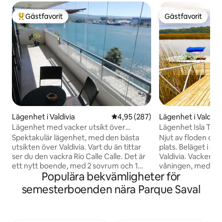
Gästfavorit
Gästfavorit
Populär gästfavorit
Gästfavorit
Lägenhet i Valdivia
4,95 av 5 i genomsnittligt bety
4,95 (287)
Lägenhet i Valdivi
Lägenhet med vacker utsikt över
Lägenhet Isla Tej
Valdivias kust
parkering
Spektakulär lägenhet, med den bästa
Njut av floden oc
utsikten över Valdivia. Vart du än tittar
plats. Beläget i et
ser du den vackra Río Calle Calle. Det är
Valdivia. Vacker l
ett nytt boende, med 2 sovrum och 1
våningen, med tillg
Populära bekvämligheter för
vardagsrum, stort vardagsrum och
vacker brygga för
matsal och ett fullt utrustat kök. Allt är
som döljer underb
semesterboenden nära Parque Saval
utformat för att du ska ha den bästa
Pool med utsikt öv
vistelsen och de bästa
Park, Austral Univ
bekvämligheterna. Läget är oslagbart,
trädgården, barer