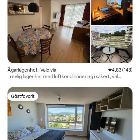
Superhost
Ägarlägenhet i Valdivia
4,83 av 5 i ge
4,83 (143)
Trevlig lägenhet med luftkonditionering i säkert, väl
beläget boende
Gästfavorit
Gästfavorit