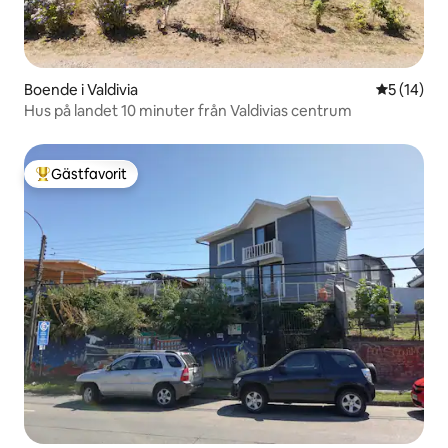
Boende i Valdivia
5 av 5 i g
5 (14)
Hus på landet 10 minuter från Valdivias centrum
Gästfavorit
Populär gästfavorit