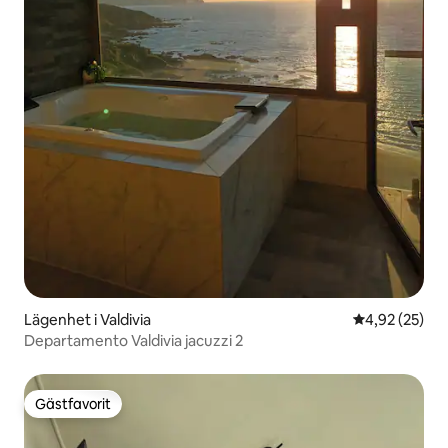
Lägenhet i Valdivia
4,92 av 5 i g
4,92 (25)
Departamento Valdivia jacuzzi 2
Gästfavorit
Gästfavorit