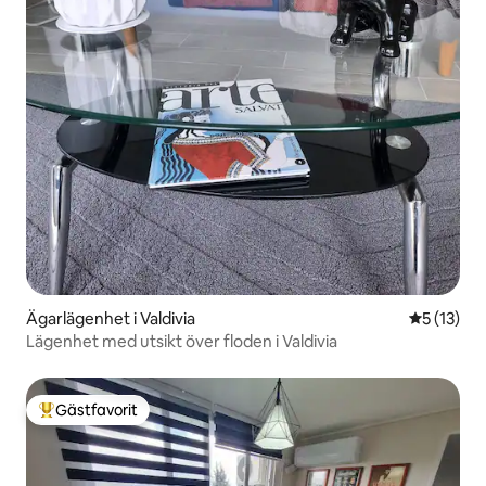
Ägarlägenhet i Valdivia
5 av 5 i g
5 (13)
Lägenhet med utsikt över floden i Valdivia
Gästfavorit
Populär gästfavorit