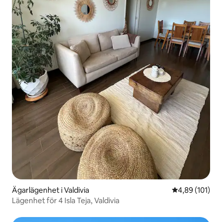
Ägarlägenhet i Valdivia
4,89 av 5 i ge
4,89 (101)
Lägenhet för 4 Isla Teja, Valdivia