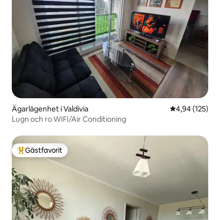
Ägarlägenhet i Valdivia
4,94 av 5 i ge
4,94 (125)
Lugn och ro WIFI/Air Conditioning
Gästfavorit
Populär gästfavorit