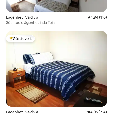
Lägenhet i Valdivia
4,94 av 5 i ge
4,94 (110)
Söt studiolägenhet i Isla Teja
Gästfavorit
Populär gästfavorit
Lägenhet i Valdivia
4,95 av 5 i ge
4,95 (214)