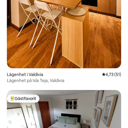
Lägenhet i Valdivia
4,73 av 5 i 
4,73 (51)
Lägenhet på Isla Teja, Valdivia
Gästfavorit
Populär gästfavorit