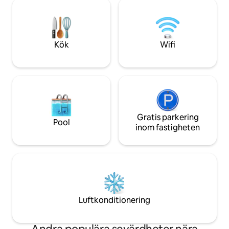
bara några steg från Av Costanera där
ligger. Några min
du kan komma åt alla de viktigaste
centrum och vackr
turistattraktionerna i staden. Boendet
artighet lämnar vi
har en exklusiv parkering.
denna upplevelse
Kök
Wifi
Gratis parkering
Pool
inom fastigheten
Luftkonditionering