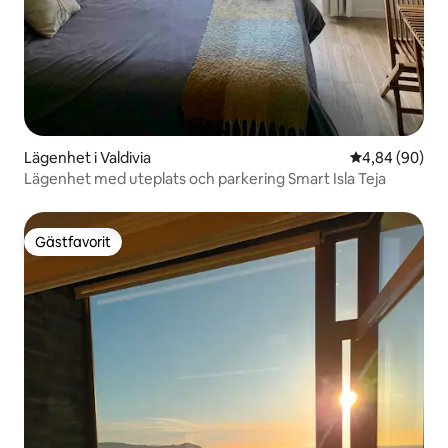
Lägenhet i Valdivia
4,84 av 5 i g
4,84 (90)
Lägenhet med uteplats och parkering Smart Isla Teja
Gästfavorit
Gästfavorit