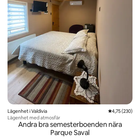
Lägenhet i Valdivia
4,75 av 5 i ge
4,75 (230)
Lägenhet med atmosfär
Andra bra semesterboenden nära
Parque Saval