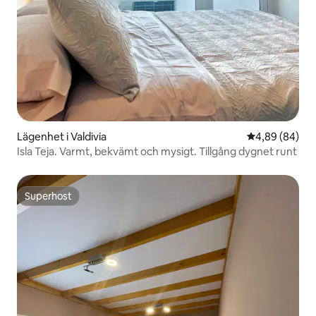
Lägenhet i Valdivia
4,89 av 5 i g
4,89 (84)
Isla Teja. Varmt, bekvämt och mysigt. Tillgång dygnet runt
Superhost
Superhost