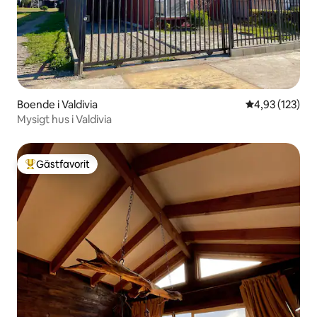
Boende i Valdivia
4,93 av 5 i ge
4,93 (123)
Mysigt hus i Valdivia
Gästfavorit
Populär gästfavorit