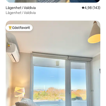
Lägenhet i Valdivia
4,98 av 5 i ge
4,98 (143)
Lägenhet i Valdivia
Gästfavorit
Populär gästfavorit