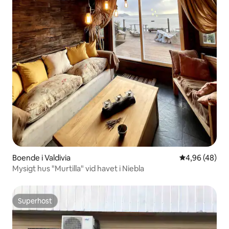
Boende i Valdivia
4,96 av 5 i g
4,96 (48)
Mysigt hus "Murtilla" vid havet i Niebla
Superhost
Superhost